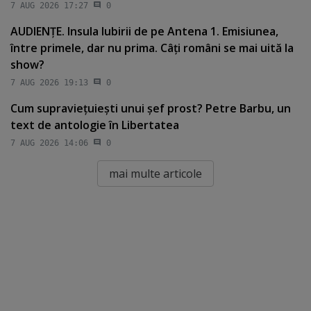
7 AUG 2026 17:27
0
AUDIENŢE. Insula Iubirii de pe Antena 1. Emisiunea,
între primele, dar nu prima. Câţi români se mai uită la
show?
7 AUG 2026 19:13
0
Cum supravieţuieşti unui şef prost? Petre Barbu, un
text de antologie în Libertatea
7 AUG 2026 14:06
0
mai multe articole