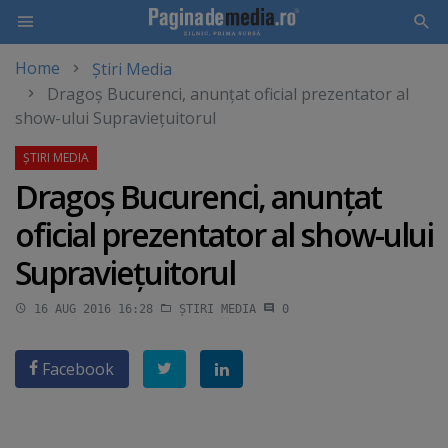
Home
Știri Media
Skip
Dragoş Bucurenci, anunţat oficial prezentator al
to
show-ului Supravieţuitorul
main
content
Dragoş Bucurenci, anunţat
oficial prezentator al show-ului
Supravieţuitorul
16 AUG 2016 16:28
ȘTIRI MEDIA
0
Facebook