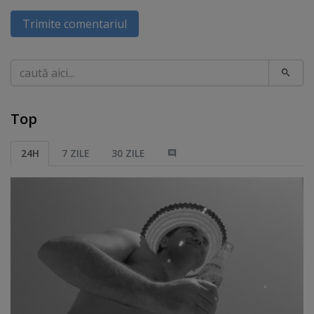
Trimite comentariul
Caută
Top
24H
7 ZILE
30 ZILE