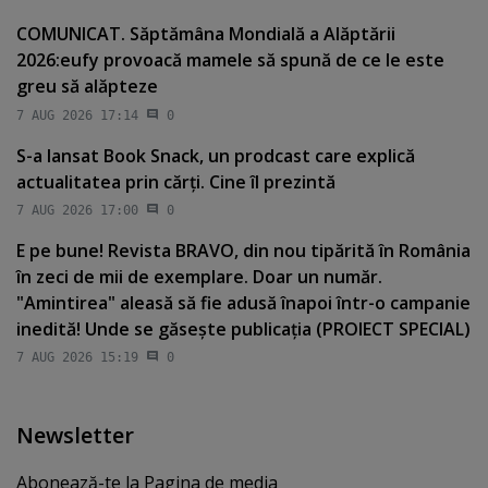
COMUNICAT. Săptămâna Mondială a Alăptării
2026:eufy provoacă mamele să spună de ce le este
greu să alăpteze
7 AUG 2026 17:14
0
S-a lansat Book Snack, un prodcast care explică
actualitatea prin cărţi. Cine îl prezintă
7 AUG 2026 17:00
0
E pe bune! Revista BRAVO, din nou tipărită în România
în zeci de mii de exemplare. Doar un număr.
"Amintirea" aleasă să fie adusă înapoi într-o campanie
inedită! Unde se găseşte publicaţia (PROIECT SPECIAL)
7 AUG 2026 15:19
0
Newsletter
Abonează-te la Pagina de media