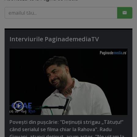
Interviurile PaginademediaTV
Poveşti din puşcărie: "Deţinuţii strigau „Tătuţu!”
când serialul se filma chiar la Rahova". Radu
Giovani, atunci deţinut, acum actor. "Ne uitam la