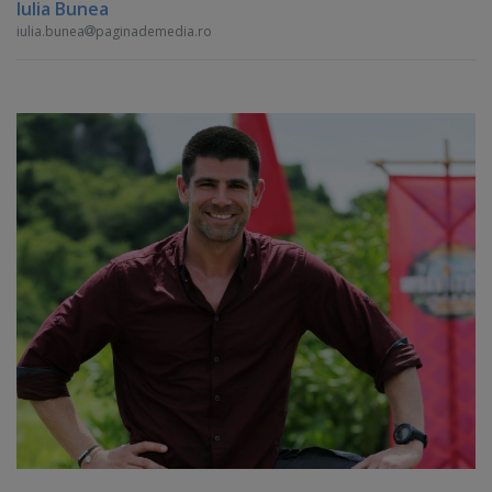
Iulia Bunea
iulia.bunea
paginademedia.ro