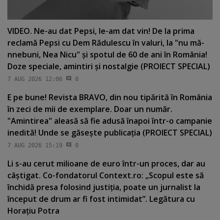
VIDEO. Ne-au dat Pepsi, le-am dat vin! De la prima
reclamă Pepsi cu Dem Rădulescu în valuri, la "nu mă-
nnebuni, Nea Nicu" şi spotul de 60 de ani în România!
Doze speciale, amintiri şi nostalgie (PROIECT SPECIAL)
7 AUG 2026 12:06
0
E pe bune! Revista BRAVO, din nou tipărită în România
în zeci de mii de exemplare. Doar un număr.
"Amintirea" aleasă să fie adusă înapoi într-o campanie
inedită! Unde se găseşte publicaţia (PROIECT SPECIAL)
7 AUG 2026 15:19
0
Li s-au cerut milioane de euro într-un proces, dar au
câştigat. Co-fondatorul Context.ro: „Scopul este să
închidă presa folosind justiţia, poate un jurnalist la
început de drum ar fi fost intimidat”. Legătura cu
Horaţiu Potra