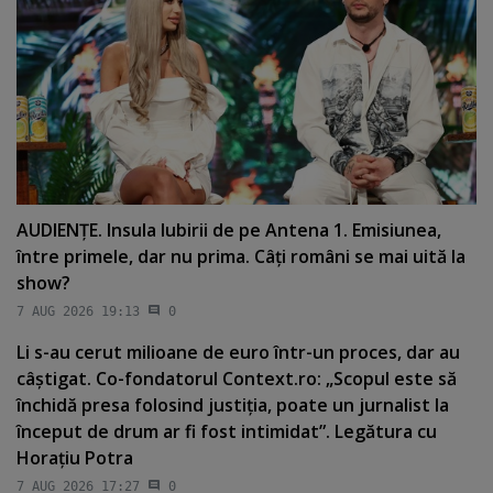
AUDIENŢE. Insula Iubirii de pe Antena 1. Emisiunea,
între primele, dar nu prima. Câţi români se mai uită la
show?
7 AUG 2026 19:13
0
Li s-au cerut milioane de euro într-un proces, dar au
câştigat. Co-fondatorul Context.ro: „Scopul este să
închidă presa folosind justiţia, poate un jurnalist la
început de drum ar fi fost intimidat”. Legătura cu
Horaţiu Potra
7 AUG 2026 17:27
0