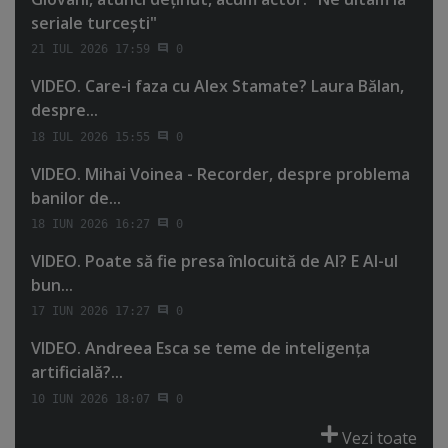
seriale turceşti"
21 IUL 2026 17:59
0
VIDEO. Care-i faza cu Alex Stamate? Laura Bălan,
despre...
18 IUL 2026 15:55
0
VIDEO. Mihai Voinea - Recorder, despre problema
banilor de...
18 IUN 2026 16:27
0
VIDEO. Poate să fie presa înlocuită de AI? E AI-ul
bun...
17 IUN 2026 17:27
0
VIDEO. Andreea Esca se teme de inteligenţa
artificială?...
10 IUN 2026 18:07
0
Vezi toate