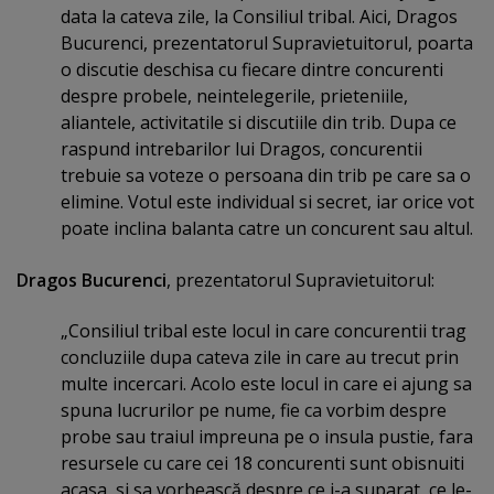
data la cateva zile, la Consiliul tribal. Aici, Dragos
Bucurenci, prezentatorul Supravietuitorul, poarta
o discutie deschisa cu fiecare dintre concurenti
despre probele, neintelegerile, prieteniile,
aliantele, activitatile si discutiile din trib. Dupa ce
raspund intrebarilor lui Dragos, concurentii
trebuie sa voteze o persoana din trib pe care sa o
elimine. Votul este individual si secret, iar orice vot
poate inclina balanta catre un concurent sau altul.
Dragos Bucurenci
, prezentatorul Supravietuitorul:
„Consiliul tribal este locul in care concurentii trag
concluziile dupa cateva zile in care au trecut prin
multe incercari. Acolo este locul in care ei ajung sa
spuna lucrurilor pe nume, fie ca vorbim despre
probe sau traiul impreuna pe o insula pustie, fara
resursele cu care cei 18 concurenti sunt obisnuiti
acasa, si sa vorbească despre ce i-a suparat, ce le-