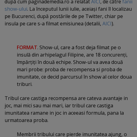
după cum paginademedia.ro a relatat
AICI
, de către
fanii
show-ului
. La începutul lunii iulie, aceiaşi fani îl localizau
pe Bucurenci, după postările de pe Twitter, chiar pe
insula pe care s-a filmat emisiunea (detalii,
AICI
).
FORMAT
. Show-ul, care a fost deja filmat pe o
insulă din
arhipelagul Filipine, are 18 concurenţi,
împărţiţi în două echipe. Show-ul va avea două
mari probe: proba de recompensa si proba de
imunitate, ce decid parcursul în show al celor doua
triburi.
Tribul care castiga recompensa are cateva avantaje in
joc, mai mici sau mai mari, iar tribul care castiga
imunitatea ramane in joc in aceeasi formula, pana la
urmatoarea proba.
Membrii tribului care pierde imunitatea ajung, o