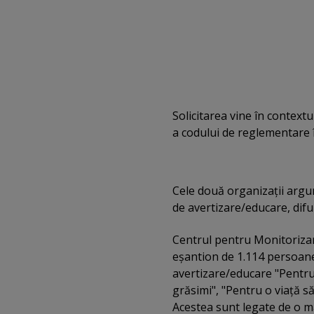
Solicitarea vine în context
a codului de reglementare î
Cele două organizaţii argum
de avertizare/educare, difu
Centrul pentru Monitorizare
eşantion de 1.114 persoane 
avertizare/educare "Pentru
grăsimi", "Pentru o viaţă să
Acestea sunt legate de o ma