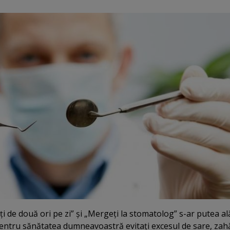
ţi de două ori pe zi” şi „Mergeţi la stomatolog” s-ar putea a
entru sănătatea dumneavoastră evitaţi excesul de sare, zahă