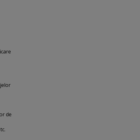
icare
jelor
lor de
tc.