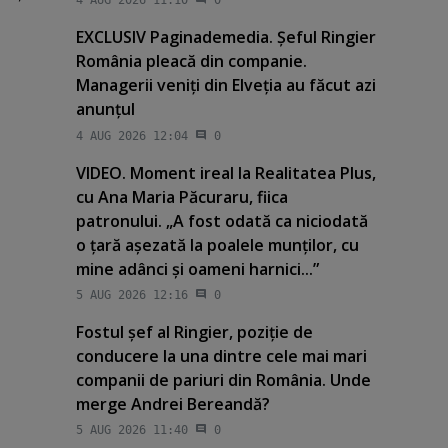
4 AUG 2026 11:10
0
EXCLUSIV Paginademedia. Şeful Ringier
România pleacă din companie.
Managerii veniţi din Elveţia au făcut azi
anunţul
4 AUG 2026 12:04
0
VIDEO. Moment ireal la Realitatea Plus,
cu Ana Maria Păcuraru, fiica
patronului. „A fost odată ca niciodată
o ţară aşezată la poalele munţilor, cu
mine adânci şi oameni harnici...”
5 AUG 2026 12:16
0
Fostul şef al Ringier, poziţie de
conducere la una dintre cele mai mari
companii de pariuri din România. Unde
merge Andrei Bereandă?
5 AUG 2026 11:40
0