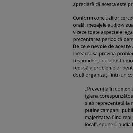
apreciază că acesta este pri
Conform concluziilor cerce
orală, mesajele audio-vizua
vizeze toate aspectele lega
prezentarea periodică pent
De ce e nevoie de aceste 
încearcă să prevină proble
respondenţi nu a fost niciod
redusă a problemelor dentar
două organizaţii într-un c
„Prevenţia în domeniu 
igiena corespunzătoar
slab reprezentată la n
puţine campanii publi
majoritatea fiind real
local”, spune Claudia