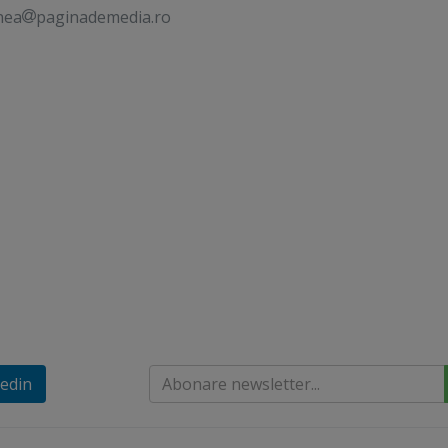
nea
paginademedia.ro
edin