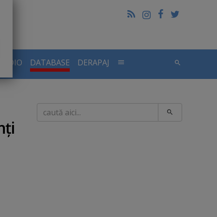
RADIO
DATABASE
DERAPAJ
Caută
nţi