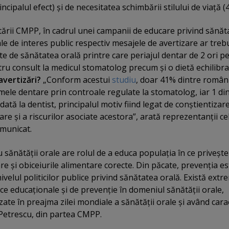
ncipalul efect) şi de necesitatea schimbării stilului de viaţă (
tării CMPP, în cadrul unei campanii de educare privind sănăt
le de interes public respectiv mesajele de avertizare ar treb
te de sănătatea orală printre care periajul dentar de 2 ori pe 
ru consult la medicul stomatolog precum şi o dietă echilibra
avertizări?
„Conform acestui
studiu
, doar 41% dintre român
mele dentare prin controale regulate la stomatolog, iar 1 di
ată la dentist, principalul motiv fiind legat de conştientizar
e şi a riscurilor asociate acestora”, arată reprezentanţii ce
omunicat.
sănătăţii orale are rolul de a educa populaţia în ce priveşte
e şi obiceiurile alimentare corecte. Din păcate, prevenţia es
ivelul politicilor publice privind sănătatea orală. Există extr
ce educaţionale şi de prevenţie în domeniul sănătăţii orale,
izate în preajma zilei mondiale a sănătăţii orale şi având cara
 Petrescu, din partea CMPP.