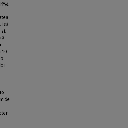
44%).
atea
ui să
zi,
tă.
i
n 10
ea
lor
te
em de
cter