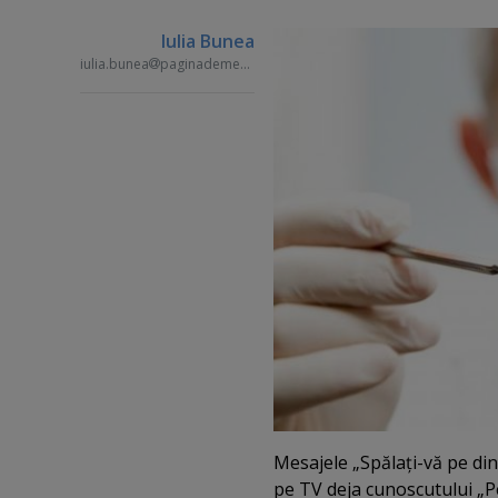
Iulia Bunea
iulia.bunea
paginademedia.ro
Mesajele „Spălaţi-vă pe din
pe TV deja cunoscutului „P