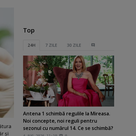
Top
24H
7 ZILE
30 ZILE
Antena 1 schimbă regulile la Mireasa.
Noi concepte, noi reguli pentru
lătura
sezonul cu numărul 14. Ce se schimbă?
r şi