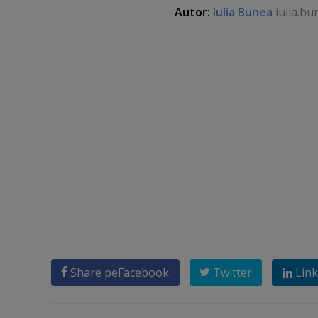
Autor:
Iulia Bunea
iulia.bu
Share pe
Facebook
Twitter
Link