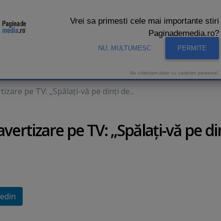
Vrei sa primesti cele mai importante stiri
Paginademedia.ro?
NU, MULTUMESC
PERMITE
CNA
INTERVIURI VIDEO
STUDIO VIDEO
AUDIENTE 
Nu colectam date cu caracter personal.
izare pe TV: „Spălaţi-vă pe dinţi de...
vertizare pe TV: „Spălaţi-vă pe di
edin