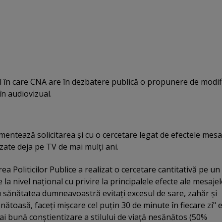
ul în care CNA are în dezbatere publică o propunere de modif
n audiovizual.
entează solicitarea şi cu o cercetare legat de efectele mesa
zate deja pe TV de mai mulţi ani.
a Politicilor Publice a realizat o cercetare cantitativă pe un
la nivel naţional cu privire la principalele efecte ale mesaje
 sănătatea dumneavoastră evitaţi excesul de sare, zahăr şi
nătoasă, faceţi mişcare cel puţin 30 de minute în fiecare zi" e
i bună conştientizare a stilului de viaţă nesănătos (50%