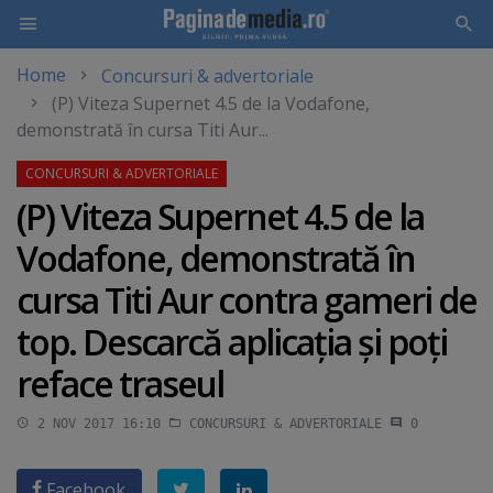
Home
Concursuri & advertoriale
Skip
(P) Viteza Supernet 4.5 de la Vodafone,
to
demonstrată în cursa Titi Aur...
main
content
(P) Viteza Supernet 4.5 de la
Vodafone, demonstrată în
cursa Titi Aur contra gameri de
top. Descarcă aplicaţia şi poţi
reface traseul
2 NOV 2017 16:10
CONCURSURI & ADVERTORIALE
0
Facebook