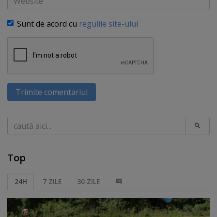
Sunt de acord cu
regulile site-ului
Trimite comentariul
Caută
Top
24H
7 ZILE
30 ZILE