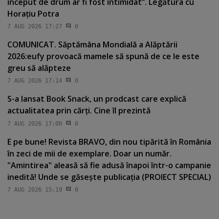
început de drum ar fi fost intimidat”. Legătura cu
Horaţiu Potra
7 AUG 2026 17:27
0
COMUNICAT. Săptămâna Mondială a Alăptării
2026:eufy provoacă mamele să spună de ce le este
greu să alăpteze
7 AUG 2026 17:14
0
S-a lansat Book Snack, un prodcast care explică
actualitatea prin cărţi. Cine îl prezintă
7 AUG 2026 17:00
0
E pe bune! Revista BRAVO, din nou tipărită în România
în zeci de mii de exemplare. Doar un număr.
"Amintirea" aleasă să fie adusă înapoi într-o campanie
inedită! Unde se găseşte publicaţia (PROIECT SPECIAL)
7 AUG 2026 15:19
0