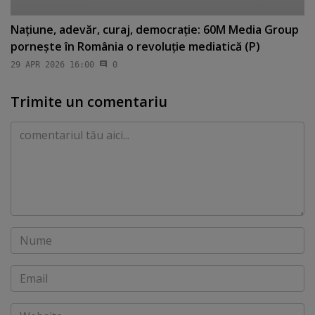
Naţiune, adevăr, curaj, democraţie: 60M Media Group
porneşte în România o revoluţie mediatică (P)
29 APR 2026 16:00
0
Trimite un comentariu
Comentariu
Nume
Email
Website