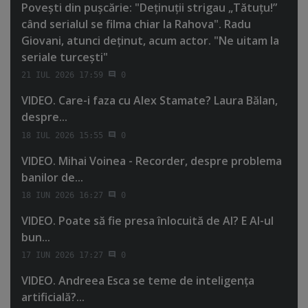
Poveşti din puşcărie: "Deţinuţii strigau „Tătuţu!”
când serialul se filma chiar la Rahova". Radu
Giovani, atunci deţinut, acum actor. "Ne uitam la
seriale turceşti"
21 IUL 2026 17:59
0
VIDEO. Care-i faza cu Alex Stamate? Laura Bălan,
despre...
18 IUL 2026 15:55
0
VIDEO. Mihai Voinea - Recorder, despre problema
banilor de...
18 IUN 2026 16:27
0
VIDEO. Poate să fie presa înlocuită de AI? E AI-ul
bun...
17 IUN 2026 17:27
0
VIDEO. Andreea Esca se teme de inteligenţa
artificială?...