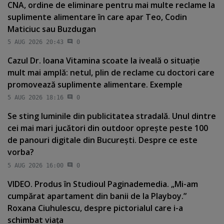
CNA, ordine de eliminare pentru mai multe reclame la
suplimente alimentare în care apar Teo, Codin
Maticiuc sau Buzdugan
5 AUG 2026 20:43
0
Cazul Dr. Ioana Vitamina scoate la iveală o situaţie
mult mai amplă: netul, plin de reclame cu doctori care
promovează suplimente alimentare. Exemple
5 AUG 2026 18:16
0
Se sting luminile din publicitatea stradală. Unul dintre
cei mai mari jucători din outdoor opreşte peste 100
de panouri digitale din Bucureşti. Despre ce este
vorba?
5 AUG 2026 16:00
0
VIDEO. Produs în Studioul Paginademedia. „Mi-am
cumpărat apartament din banii de la Playboy.”
Roxana Ciuhulescu, despre pictorialul care i-a
schimbat viaţa