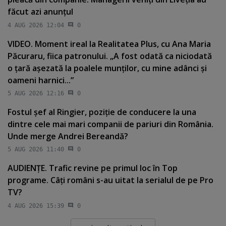
făcut azi anunţul
4 AUG 2026 12:04
0
VIDEO. Moment ireal la Realitatea Plus, cu Ana Maria
Păcuraru, fiica patronului. „A fost odată ca niciodată
o ţară aşezată la poalele munţilor, cu mine adânci şi
oameni harnici...”
5 AUG 2026 12:16
0
Fostul şef al Ringier, poziţie de conducere la una
dintre cele mai mari companii de pariuri din România.
Unde merge Andrei Bereandă?
5 AUG 2026 11:40
0
AUDIENŢE. Trafic revine pe primul loc în Top
programe. Câţi români s-au uitat la serialul de pe Pro
TV?
4 AUG 2026 15:39
0