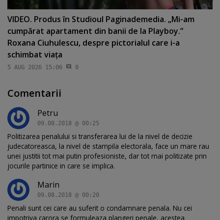
VIDEO. Produs în Studioul Paginademedia. „Mi-am
cumpărat apartament din banii de la Playboy.”
Roxana Ciuhulescu, despre pictorialul care i-a
schimbat viaţa
5 AUG 2026 15:06
0
Comentarii
Petru
09.08.2018 @ 00:25
Politizarea penalului si transferarea lui de la nivel de decizie
judecatoreasca, la nivel de stampila electorala, face un mare rau
unei justitii tot mai putin profesioniste, dar tot mai politizate prin
jocurile partinice in care se implica.
Marin
09.08.2018 @ 00:20
Penali sunt cei care au suferit o condamnare penala. Nu cei
impotriva carora se formuleaza plangeri penale, acestea