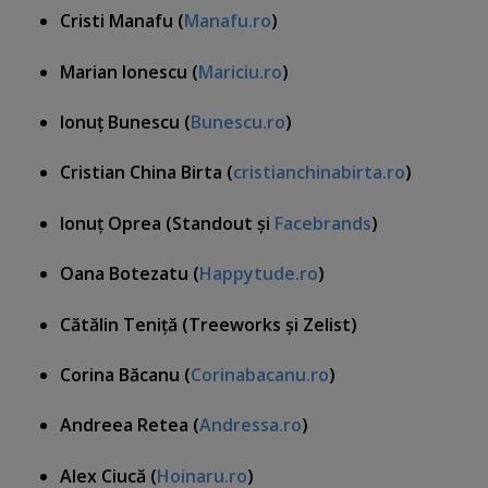
Cristi Manafu (
Manafu.ro
)
Marian
Ionescu
(
Mariciu.ro
)
Ionuţ Bunescu (
Bunescu.ro
)
Cristian China Birta (
cristianchinabirta.ro
)
Ionuţ Oprea (Standout şi
Facebrands
)
Oana Botezatu (
Happytude.ro
)
Cătălin Teniţă (Treeworks şi Zelist)
Corina Băcanu (
Corinabacanu.ro
)
Andreea Retea (
Andressa.ro
)
Alex Ciucă (
Hoinaru.ro
)