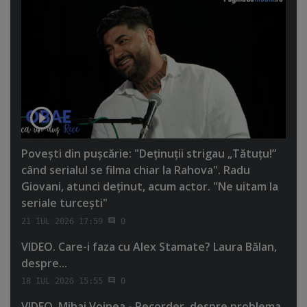
Poveşti din puşcărie: "Deţinuţii strigau „Tătuţu!”
când serialul se filma chiar la Rahova". Radu
Giovani, atunci deţinut, acum actor. "Ne uitam la
seriale turceşti"
21 IUL 2026 17:59
0
VIDEO. Care-i faza cu Alex Stamate? Laura Bălan,
despre...
18 IUL 2026 15:55
0
VIDEO. Mihai Voinea - Recorder, despre problema