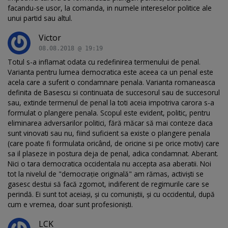
facandu-se usor, la comanda, in numele intereselor politice ale
unui partid sau altul.
Victor
08.08.2018 @ 19:19
Totul s-a inflamat odata cu redefinirea termenului de penal.
Varianta pentru lumea democratica este aceea ca un penal este
acela care a suferit o condamnare penala. Varianta romaneasca
definita de Basescu si continuata de succesorul sau de succesorul
sau, extinde termenul de penal la toti aceia impotriva carora s-a
formulat o plangere penala. Scopul este evident, politic, pentru
eliminarea adversarilor politici, fără măcar să mai conteze daca
sunt vinovati sau nu, fiind suficient sa existe o plangere penala
(care poate fi formulata oricând, de oricine si pe orice motiv) care
sa il plaseze in postura deja de penal, adica condamnat. Aberant.
Nici o tara democratica occidentala nu accepta asa aberatii. Noi
tot la nivelul de "democrație originală" am rămas, activiști se
gasesc destui să facă zgomot, indiferent de regimurile care se
perindă. Ei sunt tot aceiași, și cu comuniștii, și cu occidentul, după
cum e vremea, doar sunt profesioniști.
LCK