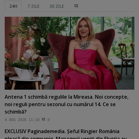
24H
7 ZILE
30 ZILE
Antena 1 schimbă regulile la Mireasa. Noi concepte,
noi reguli pentru sezonul cu numărul 14. Ce se
schimbă?
4 AUG 2026 11:10
0
EXCLUSIV Paginademedia. Şeful Ringier România
pleacă din companie. Managerii veniţi din Elveţia au