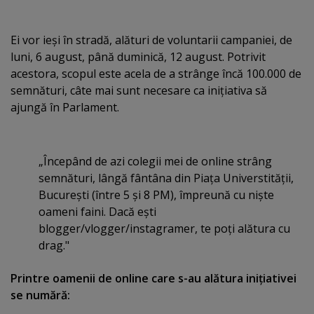
Ei vor ieşi în stradă, alături de voluntarii campaniei, de
luni, 6 august, până duminică, 12 august. Potrivit
acestora, scopul este acela de a strânge încă 100.000 de
semnături, câte mai sunt necesare ca iniţiativa să
ajungă în Parlament.
„Începând de azi colegii mei de online strâng
semnături, lângă fântâna din Piaţa Universtităţii,
Bucureşti (între 5 şi 8 PM), împreună cu nişte
oameni faini. Dacă eşti
blogger/vlogger/instagramer, te poţi alătura cu
drag."
Printre oamenii de online care s-au alătura iniţiativei
se numără: