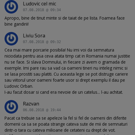
Ludovic cel mic
07.08.2018 @ 09:34
Apropo, bine de tinut minte si de taiat de pe lista. Foamea face
bine gandirii!
Liviu Sora
07.08.2018 @ 09:32
Cea mai mare porcarie posibila! Nu imi voi da semnatura
niciodata pentru asa ceva atata timp cat in Romania numai justitie
nu se face. Si slava Domnului, in fiecare zi avem o gramada de
exemple. Imi pare rau sa vad ca oameni tineri nu inteleg nimic si
se lasa prostiti sau platiti. Cu aceasta lege se pot distruge cariere
sau viitorul unor oameni foarte usor si drept exemplu il dau pe
Ludovic Orban.
I-au facut dosar si cand era nevoie de un catelus... l-au achitat.
Razvan
06.08.2018 @ 19:44
Pacat ca trebuie sa se apeleze la fel si fel de oameni din diferite
domenii ca sa se poata strange cateva sute de mii de semnaturi
dintr-o tara cu cateva milioane de cetateni cu drept de vot.