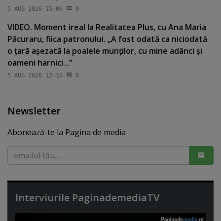
5 AUG 2026 15:06
0
VIDEO. Moment ireal la Realitatea Plus, cu Ana Maria
Păcuraru, fiica patronului. „A fost odată ca niciodată
o ţară aşezată la poalele munţilor, cu mine adânci şi
oameni harnici...”
5 AUG 2026 12:16
0
Newsletter
Abonează-te la Pagina de media
Interviurile PaginademediaTV