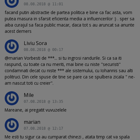
08.08.2018 @ 11:01
facand putin abstractie de partea politica e bine ca fac asta, vom
putea masura in sfarsit eficienta media a influencerilor :) . sper sa
aiba curajul sa faca public macar, daca tot s au aruncat sa anunte
acest demers
Liviu Sora
08.08.2018 @ 00:17
@marian Vorbesti de ***... si tu ingrosi randurile. Si ca sa iti
raspund, cu toate ca nu meriti, mai bine cu niste "securisti"
condamnati decat cu niste *** ale sistemului, cu Iohannis sau alti
politruci. Din cele spuse de tine se pare ca se spulbera zicala " ne-
am nascut toti cu creier".
Mile
07.08.2018 @ 13:35
Mareane, ai pregatit vuvuzelele
marian
07.08.2018 @ 12:17
Me esti tu sigur ca au cumparat chinezi , atata timp cat va spala