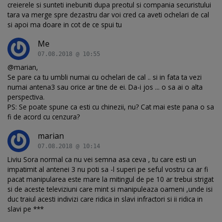
creierele si sunteti inebuniti dupa preotul si compania securistului
tara va merge spre dezastru dar voi cred ca aveti ochelari de cal
si apoi ma doare in cot de ce spui tu
Me
07.08.2018 @ 10:55
@marian,
Se pare ca tu umbli numai cu ochelari de cal .. si in fata ta vezi
numai antena3 sau orice ar tine de ei. Da-i jos ... o sa ai o alta
perspectiva.
PS: Se poate spune ca esti cu chinezii, nu? Cat mai este pana o sa
fi de acord cu cenzura?
marian
07.08.2018 @ 10:14
Liviu Sora normal ca nu vei semna asa ceva , tu care esti un
impatimit al antenei 3 nu poti sa -l superi pe seful vostru ca ar fi
pacat manipularea este mare la mitingul de pe 10 ar trebui strigat
si de aceste televiziuni care mint si manipuleaza oameni ,unde isi
duc traiul acesti indivizi care ridica in slavi infractori si ii ridica in
slavi pe ***