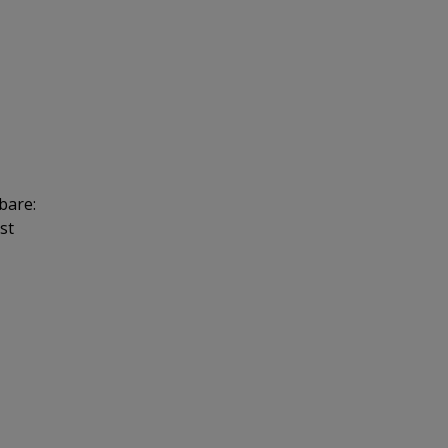
bare:
st