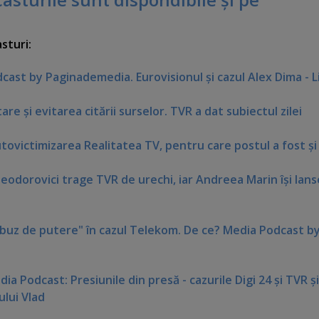
sturi:
cast by Paginademedia. Eurovisionul şi cazul Alex Dima - L
tare şi evitarea citării surselor. TVR a dat subiectul zilei
tovictimizarea Realitatea TV, pentru care postul a fost şi
Teodorovici trage TVR de urechi, iar Andreea Marin îşi lan
abuz de putere" în cazul Telekom. De ce? Media Podcast b
ia Podcast: Presiunile din presă - cazurile Digi 24 şi TVR şi
ului Vlad