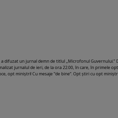
 a difuzat un jurnal demn de titlul „Microfonul Guvernului.” 
izat jurnalul de ieri, de la ora 22.00, în care, în primele opt 
oce, opt miniştri! Cu mesaje "de bine". Opt ştiri cu opt miniştri