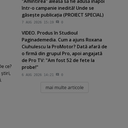
"Amintirea" aleasă să fie adusă înapoi
într-o campanie inedită! Unde se
găseşte publicaţia (PROIECT SPECIAL)
7 AUG 2026 15:19
0
VIDEO. Produs în Studioul
Paginademedia. Cum a ajuns Roxana
Ciuhulescu la ProMotor? Dată afară de
o firmă din grupul Pro, apoi angajată
de Pro TV: "Am fost 52 de fete la
De ce?
probe!"
ştiri,
6 AUG 2026 14:21
0
.
mai multe articole