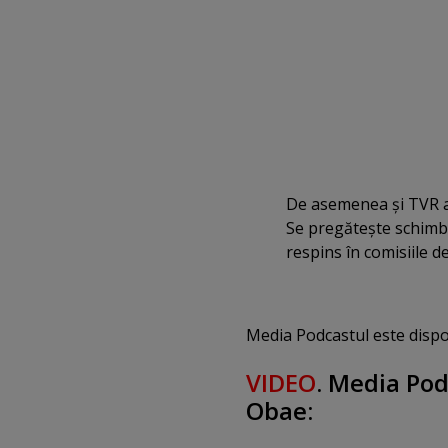
De asemenea şi TVR a 
Se pregăteşte schimba
respins în comisiile d
Media Podcastul este dispo
VIDEO
. Media Pod
Obae: