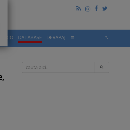
RADIO
DATABASE
DERAPAJ
Caută
e,