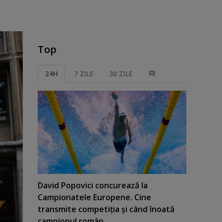
Top
24H
7 ZILE
30 ZILE
David Popovici concurează la
Campionatele Europene. Cine
transmite competiţia şi când înoată
campionul român