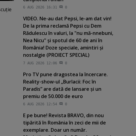
6 AUG 2026 16:31
0
scuţie
VIDEO. Ne-au dat Pepsi, le-am dat vin!
De la prima reclamă Pepsi cu Dem
Rădulescu în valuri, la "nu mă-nnebuni,
Nea Nicu" şi spotul de 60 de ani în
România! Doze speciale, amintiri şi
nostalgie (PROIECT SPECIAL)
7 AUG 2026 12:06
0
Pro TV pune dragostea la încercare.
Reality-show-ul „Burlacii: Foc în
Paradis” are dată de lansare şi un
premiu de 50.000 de euro
6 AUG 2026 12:54
0
E pe bune! Revista BRAVO, din nou
tipărită în România în zeci de mii de
exemplare. Doar un număr.