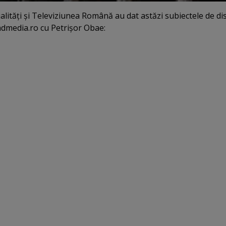
ităţi şi Televiziunea Română au dat astăzi subiectele de di
dmedia.ro cu Petrişor Obae: