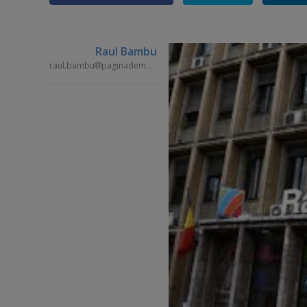
Raul Bambu
raul.bambu
paginademedia.ro