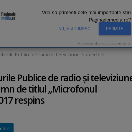
Vrei sa primesti cele mai importante stiri
Paginademedia.ro?
NU, MULTUMESC
PERMITE
CNA
INTERVIURI VIDEO
STUDIO VIDEO
AUDIENTE 
Nu colectam date cu caracter personal.
urile Publice de radio şi televiziune, subiectele...
ile Publice de radio şi televiziun
demn de titlul „Microfonul
2017 respins
edin