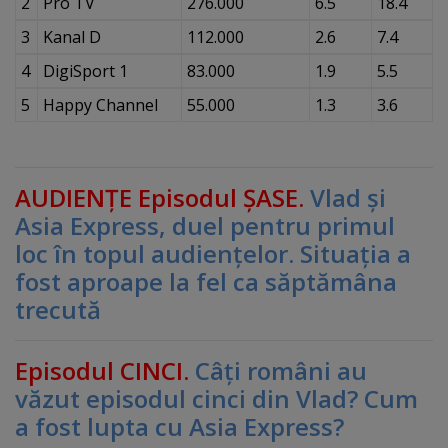
2
Pro TV
276.000
6.5
18.4
3
Kanal D
112.000
2.6
7.4
4
DigiSport 1
83.000
1.9
5.5
5
Happy Channel
55.000
1.3
3.6
AUDIENŢE Episodul ŞASE.
Vlad şi
Asia Express, duel pentru primul
loc în topul audienţelor. Situaţia a
fost aproape la fel ca săptămâna
trecută
Episodul CINCI.
Câţi români au
văzut episodul cinci din Vlad? Cum
a fost lupta cu Asia Express?