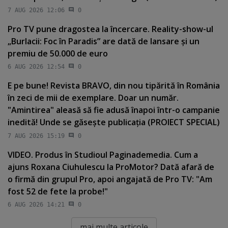
7 AUG 2026 12:06
0
Pro TV pune dragostea la încercare. Reality-show-ul
„Burlacii: Foc în Paradis” are dată de lansare şi un
premiu de 50.000 de euro
6 AUG 2026 12:54
0
E pe bune! Revista BRAVO, din nou tipărită în România
în zeci de mii de exemplare. Doar un număr.
"Amintirea" aleasă să fie adusă înapoi într-o campanie
inedită! Unde se găseşte publicaţia (PROIECT SPECIAL)
7 AUG 2026 15:19
0
VIDEO. Produs în Studioul Paginademedia. Cum a
ajuns Roxana Ciuhulescu la ProMotor? Dată afară de
o firmă din grupul Pro, apoi angajată de Pro TV: "Am
fost 52 de fete la probe!"
6 AUG 2026 14:21
0
mai multe articole