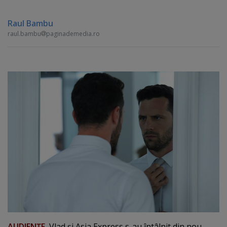
Raul Bambu
raul.bambu
paginademedia.ro
AUDIENŢE.
Vlad şi Asia Express s-au întâlnit din nou.