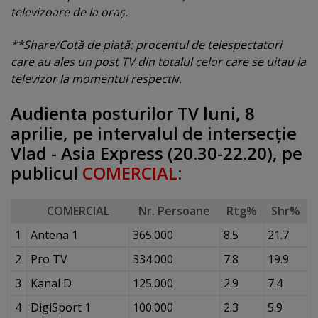
televizoare de la oraş.
**Share/Cotă de piaţă: procentul de telespectatori
care au ales un post TV din totalul celor care se uitau la
televizor la momentul respecti
v.
Audienta posturilor TV luni, 8
aprilie, pe intervalul de intersecţie
Vlad - Asia Express (20.30-22.20), pe
publicul
COMERCIAL
:
COMERCIAL
Nr. Persoane
Rtg%
Shr%
1
Antena 1
365.000
8.5
21.7
2
Pro TV
334.000
7.8
19.9
3
Kanal D
125.000
2.9
7.4
4
DigiSport 1
100.000
2.3
5.9