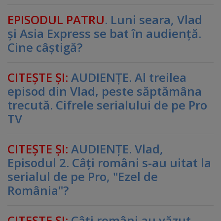
EPISODUL PATRU
. Luni seara, Vlad
şi Asia Express se bat în audienţă.
Cine câştigă?
CITEŞTE ŞI:
AUDIENŢE. Al treilea
episod din Vlad, peste săptămâna
trecută. Cifrele serialului de pe Pro
TV
CITEŞTE ŞI:
AUDIENŢE. Vlad,
Episodul 2. Câţi români s-au uitat la
serialul de pe Pro, "Ezel de
România"?
CITEŞTE ŞI:
Câţi români au văzut