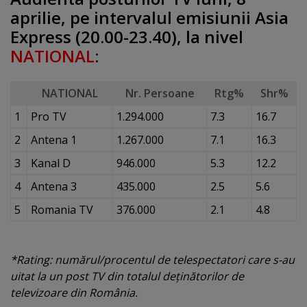
aprilie, pe intervalul emisiunii Asia
Express (20.00-23.40), la nivel
NATIONAL
:
NATIONAL
Nr. Persoane
Rtg%
Shr%
1
Pro TV
1.294.000
7.3
16.7
2
Antena 1
1.267.000
7.1
16.3
3
Kanal D
946.000
5.3
12.2
4
Antena 3
435.000
2.5
5.6
5
Romania TV
376.000
2.1
4.8
*Rating: numărul/procentul de telespectatori care s-au
uitat la un post TV din totalul deţinătorilor de
televizoare din România.