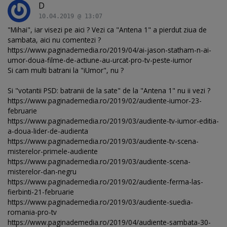
D
10.04.2019 @ 13:07
"Mihai", iar visezi pe aici ? Vezi ca "Antena 1" a pierdut ziua de
sambata, aici nu comentezi ?
https://www.paginademedia.ro/2019/04/ai-jason-statham-n-ai-
umor-doua-filme-de-actiune-au-urcat-pro-tv-peste-iumor
Si cam multi batrani la "iUmor", nu ?
Si "votantii PSD: batranii de la sate" de la "Antena 1" nu ii vezi ?
https://www.paginademedia.ro/2019/02/audiente-iumor-23-
februarie
https://www.paginademedia.ro/2019/03/audiente-tv-iumor-editia-
a-doua-lider-de-audienta
https://www.paginademedia.ro/2019/03/audiente-tv-scena-
misterelor-primele-audiente
https://www.paginademedia.ro/2019/03/audiente-scena-
misterelor-dan-negru
https://www.paginademedia.ro/2019/02/audiente-ferma-las-
fierbinti-21-februarie
https://www.paginademedia.ro/2019/03/audiente-suedia-
romania-pro-tv
https://www.paginademedia.ro/2019/04/audiente-sambata-30-