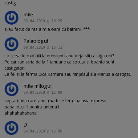
castig
mile
09.04.2019 @ 16:29
s-au facut de ras a mia oara cu batrani, ***
Paleologul
09.04.2019 @ 16:11
La ce sa te mai uiti la emisiuni cand deja stii castigatorii?
Pe cancan scria de la 1 ianuarie ca cocuta si boanta sunt
castigatorii.
La fel si la ferma.Cica Kamara sau ninjalaul ala Marius a castigat.
mile milogul
09.04.2019 @ 15:09
saptamana care vine, marti se termina asia express
papa locul 1 pentru antena1
ahahahahahaha
D
09.04.2019 @ 15:08