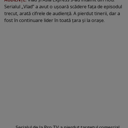
Serialul „Vlad” a avut o uşoară scădere faţa de episodul
trecut, arată cifrele de audienţă. A pierdut tinerii, dar a
fost în continuare lider în toată ţara şi la oraşe.
Serialul de la Pro TV a pierdut targetul comercial