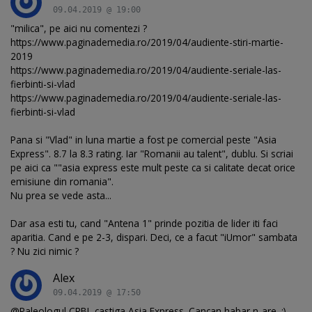
09.04.2019 @ 19:00
"milica", pe aici nu comentezi ?
https://www.paginademedia.ro/2019/04/audiente-stiri-martie-
2019
https://www.paginademedia.ro/2019/04/audiente-seriale-las-
fierbinti-si-vlad
https://www.paginademedia.ro/2019/04/audiente-seriale-las-
fierbinti-si-vlad
Pana si "Vlad" in luna martie a fost pe comercial peste "Asia
Express". 8.7 la 8.3 rating. Iar "Romanii au talent", dublu. Si scriai
pe aici ca ""asia express este mult peste ca si calitate decat orice
emisiune din romania".
Nu prea se vede asta...
Dar asa esti tu, cand "Antena 1" prinde pozitia de lider iti faci
aparitia. Cand e pe 2-3, dispari. Deci, ce a facut "iUmor" sambata
? Nu zici nimic ?
Alex
09.04.2019 @ 17:50
@Paleologul CRBL castiga Asia Express. Cancan habar n-are. :)