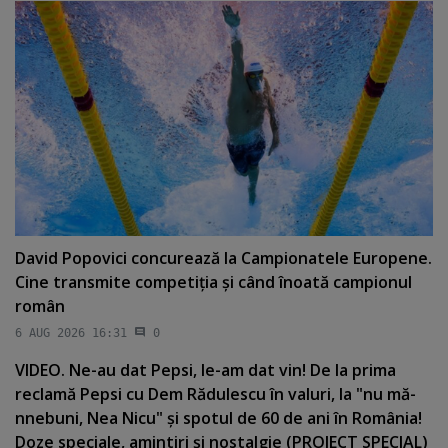
David Popovici concurează la Campionatele Europene.
Cine transmite competiţia şi când înoată campionul
român
6 AUG 2026 16:31
0
VIDEO. Ne-au dat Pepsi, le-am dat vin! De la prima
reclamă Pepsi cu Dem Rădulescu în valuri, la "nu mă-
nnebuni, Nea Nicu" şi spotul de 60 de ani în România!
Doze speciale, amintiri şi nostalgie (PROIECT SPECIAL)