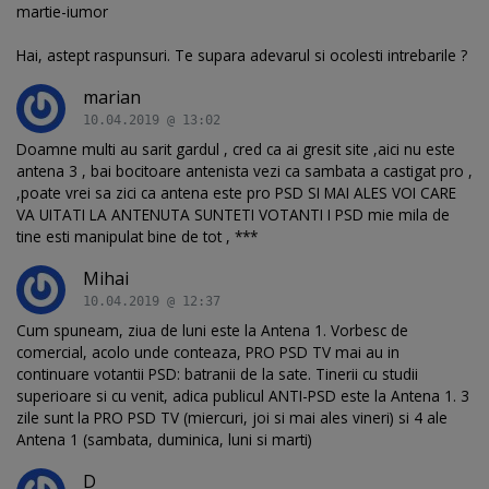
martie-iumor
Hai, astept raspunsuri. Te supara adevarul si ocolesti intrebarile ?
marian
10.04.2019 @ 13:02
Doamne multi au sarit gardul , cred ca ai gresit site ,aici nu este
antena 3 , bai bocitoare antenista vezi ca sambata a castigat pro ,
,poate vrei sa zici ca antena este pro PSD SI MAI ALES VOI CARE
VA UITATI LA ANTENUTA SUNTETI VOTANTI I PSD mie mila de
tine esti manipulat bine de tot , ***
Mihai
10.04.2019 @ 12:37
Cum spuneam, ziua de luni este la Antena 1. Vorbesc de
comercial, acolo unde conteaza, PRO PSD TV mai au in
continuare votantii PSD: batranii de la sate. Tinerii cu studii
superioare si cu venit, adica publicul ANTI-PSD este la Antena 1. 3
zile sunt la PRO PSD TV (miercuri, joi si mai ales vineri) si 4 ale
Antena 1 (sambata, duminica, luni si marti)
D