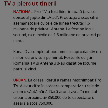
TV a pierdut tinerii
NAŢIONAL
. Pro TV a fost lider în toată ţara cu
episodul şapte din „Vlad”. Producţia a scos cifre
asemănătoare cu cele de lunea trecută: 1,6
milioane de privitori. Antena 1 a fost pe locul
secund, cu o medie de 1,3 milioane de privitori pe
minut.
Kanal D a completat podiumul cu aproxiamtiv un
milion de privitori pe minut. Posturile de ştiri
România TV şi Antena 3 s-au clasat pe locurile
patru şi cinci.
URBAN
. La oraşe liderul a rămas neschimbat: Pro
TV. A avut cifre în scădere comparativ cu cele de
acum o săptămână. Dacă atunci avea în mediul
urban aproximativ 850.000 de telespectatori,
aseară a scos 750.000.