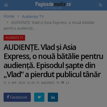
Home
Audiențe TV
Skip
AUDIENŢE. Vlad şi Asia Express, o nouă bătălie
to
pentru audienţă....
main
content
AUDIENŢE. Vlad şi Asia
Express, o nouă bătălie pentru
audienţă. Episodul şapte din
„Vlad” a pierdut publicul tânăr
9 APR 2019 13:03
AUDIENȚE TV
14
Facebook