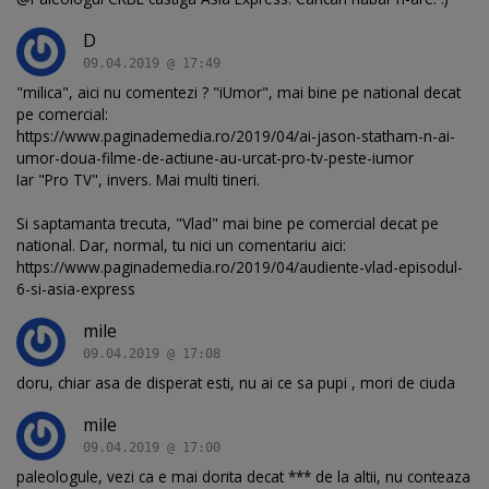
D
09.04.2019 @ 17:49
"milica", aici nu comentezi ? "iUmor", mai bine pe national decat
pe comercial:
https://www.paginademedia.ro/2019/04/ai-jason-statham-n-ai-
umor-doua-filme-de-actiune-au-urcat-pro-tv-peste-iumor
Iar "Pro TV", invers. Mai multi tineri.
Si saptamanta trecuta, "Vlad" mai bine pe comercial decat pe
national. Dar, normal, tu nici un comentariu aici:
https://www.paginademedia.ro/2019/04/audiente-vlad-episodul-
6-si-asia-express
mile
09.04.2019 @ 17:08
doru, chiar asa de disperat esti, nu ai ce sa pupi , mori de ciuda
mile
09.04.2019 @ 17:00
paleologule, vezi ca e mai dorita decat *** de la altii, nu conteaza