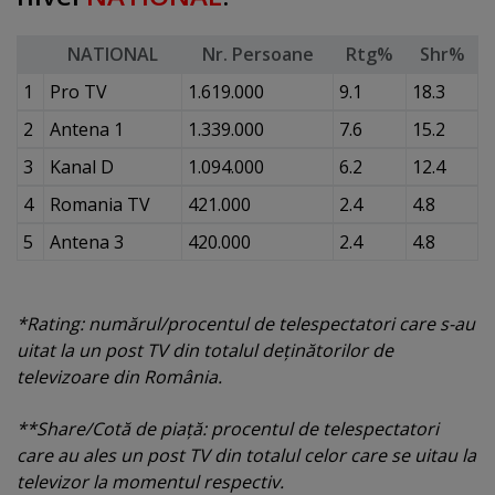
NATIONAL
Nr. Persoane
Rtg%
Shr%
1
Pro TV
1.619.000
9.1
18.3
2
Antena 1
1.339.000
7.6
15.2
3
Kanal D
1.094.000
6.2
12.4
4
Romania TV
421.000
2.4
4.8
5
Antena 3
420.000
2.4
4.8
*Rating: numărul/procentul de telespectatori care s-au
uitat la un post TV din totalul deţinătorilor de
televizoare din România.
**Share/Cotă de piaţă: procentul de telespectatori
care au ales un post TV din totalul celor care se uitau la
televizor la momentul respectiv.