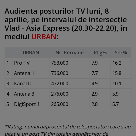
Audienta posturilor TV luni, 8
aprilie, pe intervalul de intersecţie
Vlad - Asia Express (20.30-22.20), în
mediul
URBAN
:
URBAN
Nr. Peroane
Rtg%
Shr%
1
Pro TV
753.000
7.9
16.2
2
Antena 1
736.000
7.7
15.8
3
Kanal D
472.000
4.9
10.1
4
Antena 3
276.000
2.9
5.9
5
DigiSport 1
265.000
2.8
5.7
*Rating: numărul/procentul de telespectatori care s-au
uitat la un post TV din totalul deţinătorilor de