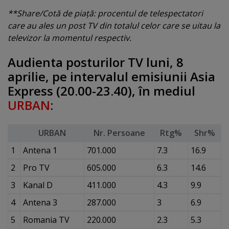
**Share/Cotă de piaţă: procentul de telespectatori
care au ales un post TV din totalul celor care se uitau la
televizor la momentul respectiv.
Audienta posturilor TV luni, 8
aprilie, pe intervalul emisiunii Asia
Express (20.00-23.40), în mediul
URBAN
:
URBAN
Nr. Persoane
Rtg%
Shr%
1
Antena 1
701.000
7.3
16.9
2
Pro TV
605.000
6.3
14.6
3
Kanal D
411.000
4.3
9.9
4
Antena 3
287.000
3
6.9
5
Romania TV
220.000
2.3
5.3