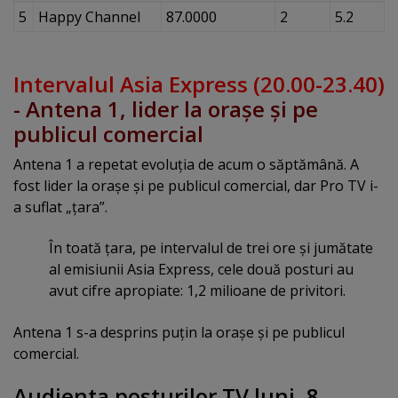
5
Happy Channel
87.0000
2
5.2
Intervalul Asia Express (20.00-23.40)
- Antena 1, lider la oraşe şi pe
publicul comercial
Antena 1 a repetat evoluţia de acum o săptămână. A
fost lider la oraşe şi pe publicul comercial, dar Pro TV i-
a suflat „ţara”.
În toată ţara, pe intervalul de trei ore şi jumătate
al emisiunii Asia Express, cele două posturi au
avut cifre apropiate: 1,2 milioane de privitori.
Antena 1 s-a desprins puţin la oraşe şi pe publicul
comercial.
Audienta posturilor TV luni, 8