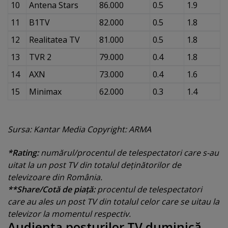
10
Antena Stars
86.000
0.5
1.9
11
B1TV
82.000
0.5
1.8
12
Realitatea TV
81.000
0.5
1.8
13
TVR 2
79.000
0.4
1.8
14
AXN
73.000
0.4
1.6
15
Minimax
62.000
0.3
1.4
Sursa: Kantar Media Copyright: ARMA
*Rating:
numărul/procentul de telespectatori care s-au
uitat la un post TV din totalul deţinătorilor de
televizoare din România.
**Share/Cotă de piaţă:
procentul de telespectatori
care au ales un post TV din totalul celor care se uitau la
televizor la momentul respectiv.
Audienţa posturilor TV duminică,