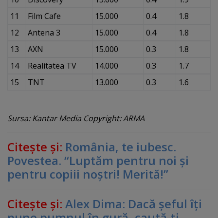
11
Film Cafe
15.000
0.4
1.8
12
Antena 3
15.000
0.4
1.8
13
AXN
15.000
0.3
1.8
14
Realitatea TV
14.000
0.3
1.7
15
TNT
13.000
0.3
1.6
Sursa: Kantar Media Copyright: ARMA
Citeşte şi:
România, te iubesc.
Povestea. “Luptăm pentru noi şi
pentru copiii noştri! Merită!”
Citeşte şi:
Alex Dima: Dacă şeful îţi
pune pumnul în gură, caută-ţi