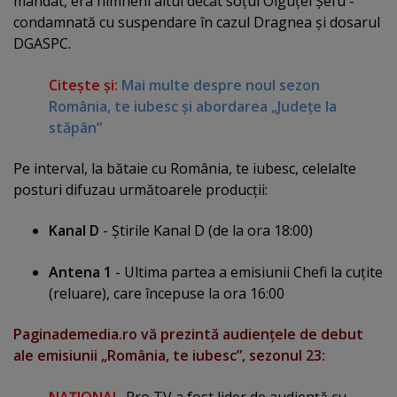
mandat, era nimneni altul decât soţul Olguţei Şefu -
condamnată cu suspendare în cazul Dragnea şi dosarul
DGASPC.
Citeşte şi:
Mai multe despre noul sezon
România, te iubesc şi abordarea „Judeţe la
stăpân”
Pe interval, la bătaie cu România, te iubesc, celelalte
posturi difuzau următoarele producţii:
Kanal D
- Ştirile Kanal D (de la ora 18:00)
Antena 1
- Ultima partea a emisiunii Chefi la cuţite
(reluare), care începuse la ora 16:00
Paginademedia.ro vă prezintă audienţele de debut
ale emisiunii „România, te iubesc”, sezonul 23:
NAŢIONAL
. Pro TV a fost lider de audienţă cu