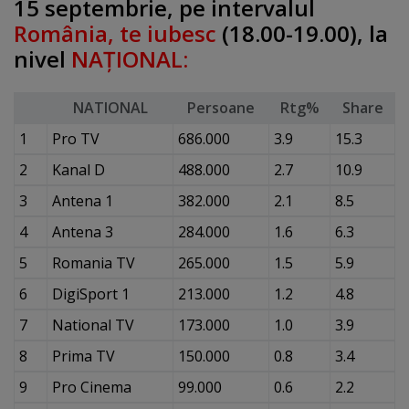
15 septembrie, pe intervalul
România, te iubesc
(18.00-19.00), la
nivel
NAŢIONAL:
NATIONAL
Persoane
Rtg%
Share
1
Pro TV
686.000
3.9
15.3
2
Kanal D
488.000
2.7
10.9
3
Antena 1
382.000
2.1
8.5
4
Antena 3
284.000
1.6
6.3
5
Romania TV
265.000
1.5
5.9
6
DigiSport 1
213.000
1.2
4.8
7
National TV
173.000
1.0
3.9
8
Prima TV
150.000
0.8
3.4
9
Pro Cinema
99.000
0.6
2.2