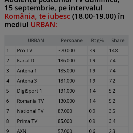
15 septembrie, pe intervalul
România, te iubesc
(18.00-19.00) în
mediul
URBAN:
URBAN
Persoane
Rtg%
Share
1
Pro TV
370.000
3.9
14.8
2
Kanal D
186.000
1.9
7.4
3
Antena 1
185.000
1.9
7.4
4
Antena 3
181.000
1.9
7.2
5
DigiSport 1
131.000
1.4
5.2
6
Romania TV
130.000
1.4
5.2
7
National TV
87.000
0.9
3.5
8
Prima TV
85.000
0.9
3.4
9
AXN
57.000
0.6
2.3