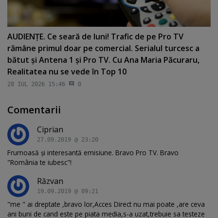
AUDIENŢE. Ce seară de luni! Trafic de pe Pro TV
rămâne primul doar pe comercial. Serialul turcesc a
bătut şi Antena 1 şi Pro TV. Cu Ana Maria Păcuraru,
Realitatea nu se vede în Top 10
28 IUL 2026 15:46
0
Comentarii
Ciprian
27.09.2019 @ 23:20
Frumoasă și interesantă emisiune. Bravo Pro TV. Bravo
"România te iubesc"!
Răzvan
19.09.2019 @ 09:21
"me " ai dreptate ,bravo lor,Acces Direct nu mai poate ,are ceva
ani buni de cand este pe piata media,s-a uzat,trebuie sa testeze