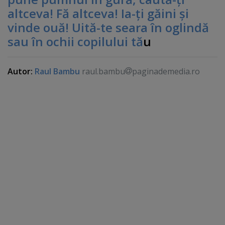
altceva! Fă altceva! Ia-ţi găini şi
vinde ouă! Uită-te seara în oglindă
sau în ochii copilului tă
u
Autor:
Raul Bambu
raul.bambu
paginademedia.ro