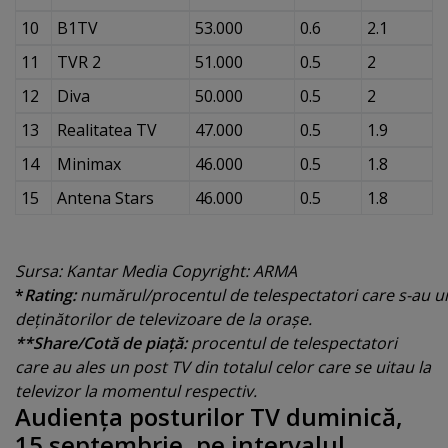
10
B1TV
53.000
0.6
2.1
11
TVR 2
51.000
0.5
2
12
Diva
50.000
0.5
2
13
Realitatea TV
47.000
0.5
1.9
14
Minimax
46.000
0.5
1.8
15
Antena Stars
46.000
0.5
1.8
Sursa: Kantar Media Copyright: ARMA
*
Rating:
numărul/procentul de telespectatori care s-au uit
deţinătorilor de televizoare de la oraşe.
**Share/Cotă de piaţă:
procentul de telespectatori
care au ales un post TV din totalul celor care se uitau la
televizor la momentul respectiv.
Audienţa posturilor TV duminică,
15 septembrie, pe intervalul