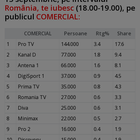
România, te iubesc
(18.00-19.00), pe
publicul
COMERCIAL:
COMERCIAL
Persoane
Rtg%
Share
1
Pro TV
144.000
3.4
17.6
2
Kanal D
77.000
1.8
9.4
3
Antena 1
66.000
1.6
8.1
4
DigiSport 1
37.000
0.9
4.5
5
Prima TV
35.000
0.8
4.3
6
Romania TV
27.000
0.6
3.3
7
Diva
25.000
0.6
3.1
8
Minimax
22.000
0.5
2.7
9
Pro 2
16.000
0.4
1.9
10
Discovery
15.000
0.4
1.9