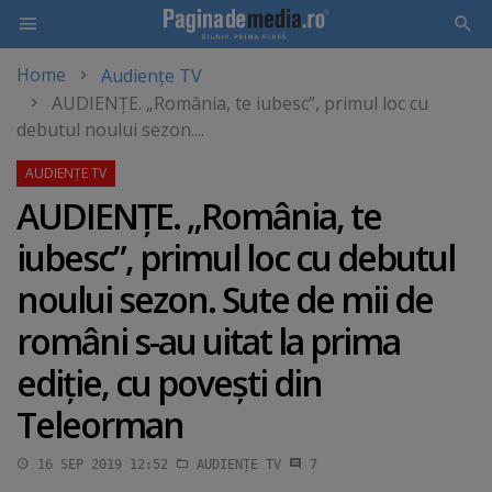
Home
Audiențe TV
Skip
AUDIENŢE. „România, te iubesc”, primul loc cu
to
debutul noului sezon....
main
content
AUDIENŢE. „România, te
iubesc”, primul loc cu debutul
noului sezon. Sute de mii de
români s-au uitat la prima
ediţie, cu poveşti din
Teleorman
16 SEP 2019 12:52
AUDIENȚE TV
7