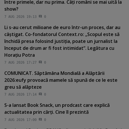
între primele, dar nu prima. Câţi români se mai uită la
show?
7 AUG 2026 19:13
0
Li s-au cerut milioane de euro într-un proces, dar au
câştigat. Co-fondatorul Context.ro: „Scopul este să
închidă presa folosind justiţia, poate un jurnalist la
început de drum ar fi fost intimidat”. Legătura cu
Horaţiu Potra
7 AUG 2026 17:27
0
COMUNICAT. Săptămâna Mondială a Alăptării
2026:eufy provoacă mamele să spună de ce le este
greu să alăpteze
7 AUG 2026 17:14
0
S-a lansat Book Snack, un prodcast care explică
actualitatea prin cărţi. Cine îl prezintă
7 AUG 2026 17:00
0