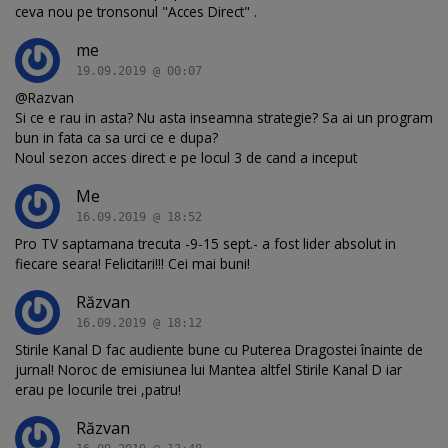
ceva nou pe tronsonul "Acces Direct" .
me
19.09.2019 @ 00:07
@Razvan
Si ce e rau in asta? Nu asta inseamna strategie? Sa ai un program
bun in fata ca sa urci ce e dupa?
Noul sezon acces direct e pe locul 3 de cand a inceput
Me
16.09.2019 @ 18:52
Pro TV saptamana trecuta -9-15 sept.- a fost lider absolut in
fiecare seara! Felicitari!!! Cei mai buni!
Răzvan
16.09.2019 @ 18:12
Stirile Kanal D fac audiente bune cu Puterea Dragostei înainte de
jurnal! Noroc de emisiunea lui Mantea altfel Stirile Kanal D iar
erau pe locurile trei ,patru!
Răzvan