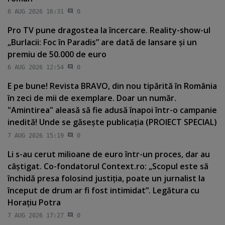
6 AUG 2026 16:31
0
Pro TV pune dragostea la încercare. Reality-show-ul
„Burlacii: Foc în Paradis” are dată de lansare şi un
premiu de 50.000 de euro
6 AUG 2026 12:54
0
E pe bune! Revista BRAVO, din nou tipărită în România
în zeci de mii de exemplare. Doar un număr.
"Amintirea" aleasă să fie adusă înapoi într-o campanie
inedită! Unde se găseşte publicaţia (PROIECT SPECIAL)
7 AUG 2026 15:19
0
Li s-au cerut milioane de euro într-un proces, dar au
câştigat. Co-fondatorul Context.ro: „Scopul este să
închidă presa folosind justiţia, poate un jurnalist la
început de drum ar fi fost intimidat”. Legătura cu
Horaţiu Potra
7 AUG 2026 17:27
0