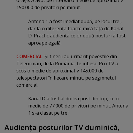
oraşe. A avut pe interval o medie de aproximativ
190.000 de privitori pe minut.
Antena 1 a fost imediat după, pe locul trei,
dar la o diferenţă foarte mică faţă de Kanal
D. Practic audienţa celor două posturi a fost
aproape egală.
COMERCIAL
. Şi tinerii au urmărit poveştile din
Teleorman, de la România, te iubesc. Pro TV a
scos o medie de aproximativ 145.000 de
telespectatori în fiecare minut, pe segmnetul
comercial.
Kanal D a fost al doilea post din top, cu o
medie de 77.000 de privitori pe minut. Antena
1 s-a clasat pe trei.
Audienţa posturilor TV duminică,