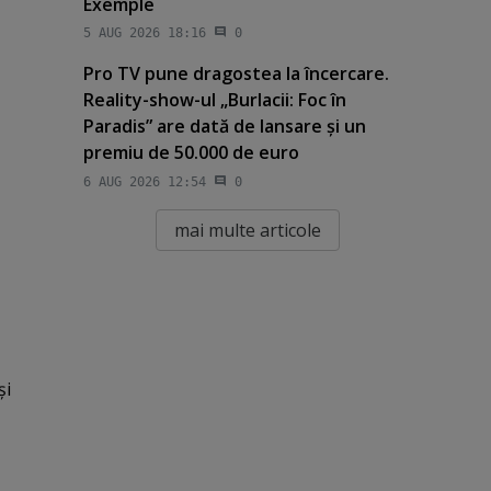
Exemple
5 AUG 2026 18:16
0
Pro TV pune dragostea la încercare.
Reality-show-ul „Burlacii: Foc în
Paradis” are dată de lansare şi un
premiu de 50.000 de euro
6 AUG 2026 12:54
0
mai multe articole
şi