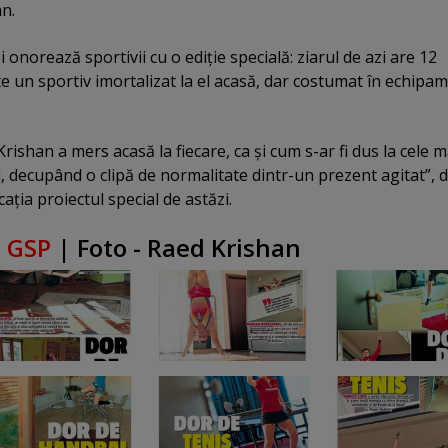
n.
i onorează sportivii cu o ediţie specială: ziarul de azi are 12
te un sportiv imortalizat la el acasă, dar costumat în echipa
ishan a mers acasă la fiecare, ca şi cum s-ar fi dus la cele m
, decupând o clipă de normalitate dintr-un prezent agitat”, 
aţia proiectul special de astăzi.
a
GSP
| Foto - Raed Krishan