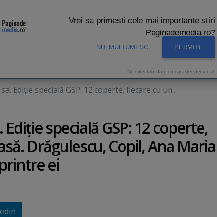
Vrei sa primesti cele mai importante stiri
Paginademedia.ro?
NU, MULTUMESC
PERMITE
CNA
INTERVIURI VIDEO
STUDIO VIDEO
AUDIENTE 
Nu colectam date cu caracter personal.
a. Ediţie specială GSP: 12 coperte, fiecare cu un...
 Ediţie specială GSP: 12 coperte,
acasă. Drăgulescu, Copil, Ana Maria
printre ei
edin