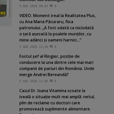
5 AUG 2026 20:43
0
VIDEO. Moment ireal la Realitatea Plus,
cu Ana Maria Păcuraru, fiica
patronului. „A fost odată ca niciodată
o ţară aşezată la poalele munţilor, cu
mine adânci şi oameni harnici...”
5 AUG 2026 12:16
0
Fostul şef al Ringier, poziţie de
conducere la una dintre cele mai mari
companii de pariuri din România. Unde
merge Andrei Bereandă?
5 AUG 2026 11:40
0
Cazul Dr. Ioana Vitamina scoate la
iveală o situaţie mult mai amplă: netul,
plin de reclame cu doctori care
promovează suplimente alimentare.