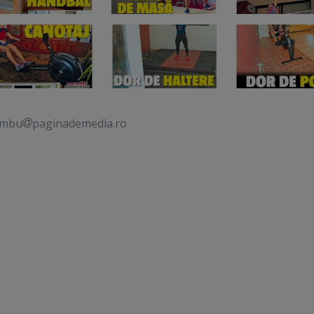
ambu
paginademedia.ro