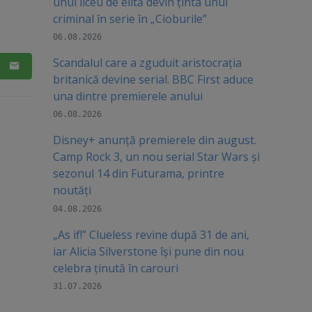
unui liceu de elită devin ținta unui
criminal în serie în „Cioburile”
06.08.2026
Scandalul care a zguduit aristocrația
britanică devine serial. BBC First aduce
una dintre premierele anului
06.08.2026
Disney+ anunță premierele din august.
Camp Rock 3, un nou serial Star Wars și
sezonul 14 din Futurama, printre
noutăți
04.08.2026
„As if!” Clueless revine după 31 de ani,
iar Alicia Silverstone își pune din nou
celebra ținută în carouri
31.07.2026