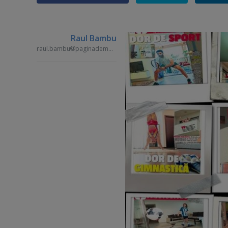
Raul Bambu
raul.bambu
paginademedia.ro