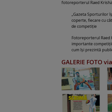
fotoreporterul Raed Krisha
„Gazeta Sporturilor îş
coperte, fiecare cu câ
de competiţie
Fotoreporterul Raed Kr
importante competiţii
cum îşi prezintă public
GALERIE FOTO vi