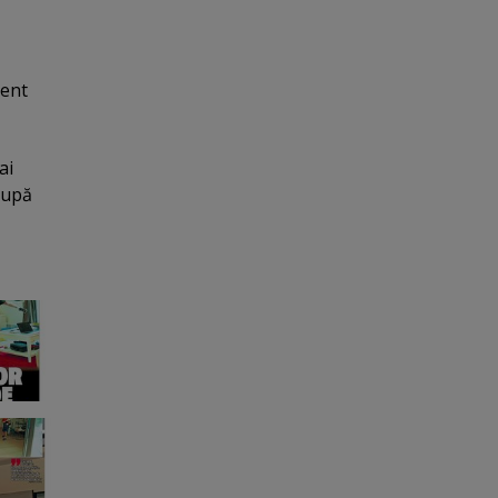
ment
ai
după