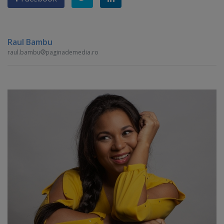
Raul Bambu
raul.bambu
paginademedia.ro