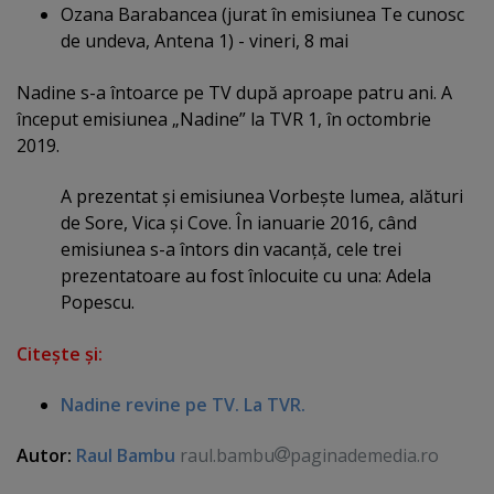
Ozana Barabancea (jurat în emisiunea Te cunosc
de undeva, Antena 1) - vineri, 8 mai
Nadine s-a întoarce pe TV după aproape patru ani. A
început emisiunea „Nadine” la TVR 1, în octombrie
2019.
A prezentat şi emisiunea Vorbeşte lumea, alături
de Sore, Vica şi Cove. În ianuarie 2016, când
emisiunea s-a întors din vacanţă, cele trei
prezentatoare au fost înlocuite cu una: Adela
Popescu.
Citeşte şi:
Nadine revine pe TV. La TVR.
Autor:
Raul Bambu
raul.bambu
paginademedia.ro