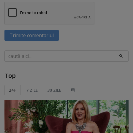
Trimite comentariul
Caută
Top
24H
7 ZILE
30 ZILE