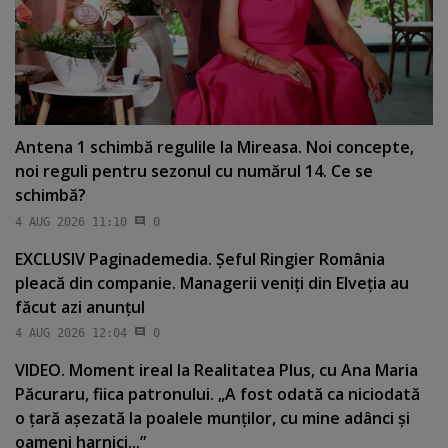
Antena 1 schimbă regulile la Mireasa. Noi concepte,
noi reguli pentru sezonul cu numărul 14. Ce se
schimbă?
4 AUG 2026 11:10
0
EXCLUSIV Paginademedia. Şeful Ringier România
pleacă din companie. Managerii veniţi din Elveţia au
făcut azi anunţul
4 AUG 2026 12:04
0
VIDEO. Moment ireal la Realitatea Plus, cu Ana Maria
Păcuraru, fiica patronului. „A fost odată ca niciodată
o ţară aşezată la poalele munţilor, cu mine adânci şi
oameni harnici...”