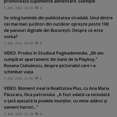
promovează suplimente alimentare. Exemple
5 AUG 2026 18:16
0
Se sting luminile din publicitatea stradală. Unul dintre
cei mai mari jucători din outdoor opreşte peste 100
de panouri digitale din Bucureşti. Despre ce este
vorba?
5 AUG 2026 16:00
0
VIDEO. Produs în Studioul Paginademedia. „Mi-am
cumpărat apartament din banii de la Playboy.”
Roxana Ciuhulescu, despre pictorialul care i-a
schimbat viaţa
5 AUG 2026 15:06
0
VIDEO. Moment ireal la Realitatea Plus, cu Ana Maria
Păcuraru, fiica patronului. „A fost odată ca niciodată
o ţară aşezată la poalele munţilor, cu mine adânci şi
oameni harnici...”
5 AUG 2026 12:16
0