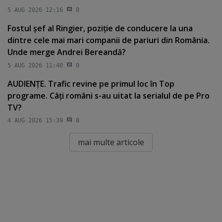
5 AUG 2026 12:16
0
Fostul şef al Ringier, poziţie de conducere la una
dintre cele mai mari companii de pariuri din România.
Unde merge Andrei Bereandă?
5 AUG 2026 11:40
0
AUDIENŢE. Trafic revine pe primul loc în Top
programe. Câţi români s-au uitat la serialul de pe Pro
TV?
4 AUG 2026 15:39
0
mai multe articole