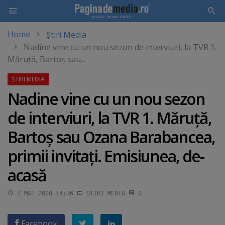
Home
Știri Media
Skip
Nadine vine cu un nou sezon de interviuri, la TVR 1.
to
Măruţă, Bartoş sau...
main
content
Nadine vine cu un nou sezon
de interviuri, la TVR 1. Măruţă,
Bartoş sau Ozana Barabancea,
primii invitaţi. Emisiunea, de-
acasă
1 MAI 2020 14:36
ȘTIRI MEDIA
0
Facebook