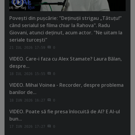
Poveşti din puşcărie: "Deţinuţii strigau „Tătuţu!”
când serialul se filma chiar la Rahova". Radu
Giovani, atunci deţinut, acum actor. "Ne uitam la
seriale turceşti"
21 IUL 2026 17:59
0
VIDEO. Care-i faza cu Alex Stamate? Laura Bălan,
despre...
18 IUL 2026 15:55
0
VIDEO. Mihai Voinea - Recorder, despre problema
banilor de...
18 IUN 2026 16:27
0
VIDEO. Poate să fie presa înlocuită de AI? E AI-ul
bun...
17 IUN 2026 17:27
0