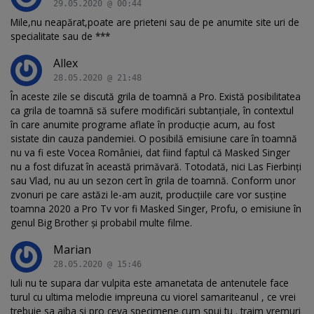
29.05.2020 @ 00:44
Mile,nu neapărat,poate are prieteni sau de pe anumite site uri de
specialitate sau de ***
Allex
28.05.2020 @ 21:48
În aceste zile se discută grila de toamnă a Pro. Există posibilitatea
ca grila de toamnă să sufere modificări subtanțiale, în contextul
în care anumite programe aflate în producție acum, au fost
sistate din cauza pandemiei. O posibilă emisiune care în toamnă
nu va fi este Vocea României, dat fiind faptul că Masked Singer
nu a fost difuzat în această primăvară. Totodată, nici Las Fierbinți
sau Vlad, nu au un sezon cert în grila de toamnă. Conform unor
zvonuri pe care astăzi le-am auzit, producțiile care vor susține
toamna 2020 a Pro Tv vor fi Masked Singer, Profu, o emisiune în
genul Big Brother și probabil multe filme.
Marian
28.05.2020 @ 15:46
Iuli nu te supara dar vulpita este amanetata de antenutele face
turul cu ultima melodie impreuna cu viorel samariteanul , ce vrei
trebuie sa aiba si pro ceva specimene cum spui tu . traim vremuri