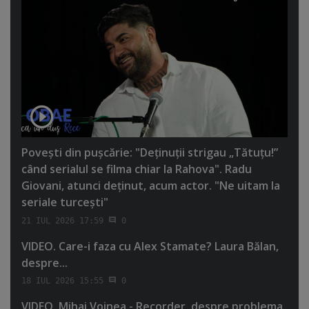
Poveşti din puşcărie: "Deţinuţii strigau „Tătuţu!”
când serialul se filma chiar la Rahova". Radu
Giovani, atunci deţinut, acum actor. "Ne uitam la
seriale turceşti"
21 IUL 2026 17:59
0
VIDEO. Care-i faza cu Alex Stamate? Laura Bălan,
despre...
18 IUL 2026 15:55
0
VIDEO. Mihai Voinea - Recorder, despre problema