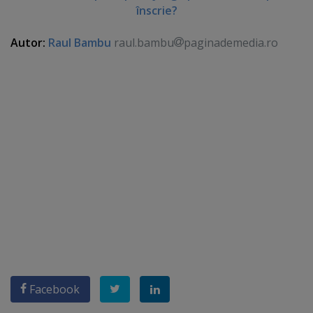
înscrie?
Autor:
Raul Bambu
raul.bambu
paginademedia.ro
Facebook