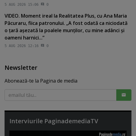
5 AUG 2026 15:06
0
VIDEO. Moment ireal la Realitatea Plus, cu Ana Maria
Păcuraru, fiica patronului. „A fost odată ca niciodată
o ţară aşezată la poalele munţilor, cu mine adânci şi
oameni harnici...”
5 AUG 2026 12:16
0
Newsletter
Abonează-te la Pagina de media
Interviurile PaginademediaTV