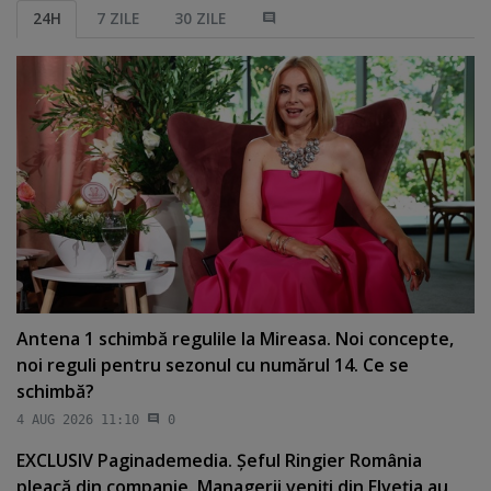
24H
7 ZILE
30 ZILE
Antena 1 schimbă regulile la Mireasa. Noi concepte,
noi reguli pentru sezonul cu numărul 14. Ce se
schimbă?
4 AUG 2026 11:10
0
EXCLUSIV Paginademedia. Şeful Ringier România
pleacă din companie. Managerii veniţi din Elveţia au