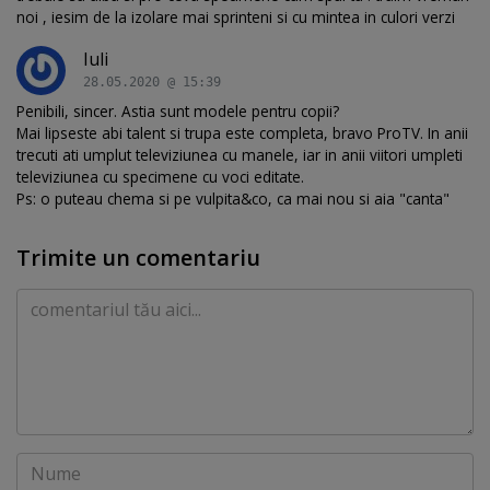
noi , iesim de la izolare mai sprinteni si cu mintea in culori verzi
Iuli
28.05.2020 @ 15:39
Penibili, sincer. Astia sunt modele pentru copii?
Mai lipseste abi talent si trupa este completa, bravo ProTV. In anii
trecuti ati umplut televiziunea cu manele, iar in anii viitori umpleti
televiziunea cu specimene cu voci editate.
Ps: o puteau chema si pe vulpita&co, ca mai nou si aia "canta"
Trimite un comentariu
Comentariu
Nume