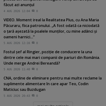
făcut azi anunţul
4 AUG 2026 12:04
0
VIDEO. Moment ireal la Realitatea Plus, cu Ana Maria
Păcuraru, fiica patronului. „A fost odată ca niciodată
o ţară aşezată la poalele munţilor, cu mine adânci şi
oameni harnici...”
5 AUG 2026 12:16
0
Fostul şef al Ringier, poziţie de conducere la una
dintre cele mai mari companii de pariuri din România.
Unde merge Andrei Bereandă?
5 AUG 2026 11:40
0
CNA, ordine de eliminare pentru mai multe reclame la
suplimente alimentare în care apar Teo, Codin
Maticiuc sau Buzdugan
5 AUG 2026 20:43
0