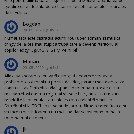
Mile pentru ultima oara iti spun iesi de la izolare capacitatea de
gandire este afectata de ce-ti tansmite seful antenutei . mai ales
de la vulpita .
Bogdan
29.05.2020 @ 09:23
Numai asta este distractia acum! YouTuberi romani si muzica
cringy de la cea mai stupida trupa care a devenit "teritoriu al
copiilor edgy":5gAnG. Si Selly. Pe-ni-bil!
Marian
29.05.2020 @ 04:34
Allex ,sa speram ca nu va fi cum spui deoarece vor avea
probleme sa-si mentina pozitia de lider, parare mea este ca va
continua Las Fierbinti si Vlad ,pana in toamna mai este ei sunt
mai secretosi dar ma rog tu ai sursele tale , nu stiu cum sunt
restrictiile la antenuta , am inteles ca au reluat filmarile la
Sacrificiul si la TDCU. asa se aude ,pro cu filme rereredifuzate nu
va face nimic in toamna nu mai tine dar sa asteptam pana la
toamna mai este mult .
jk