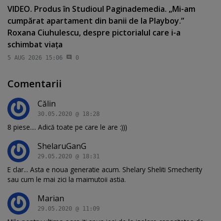
VIDEO. Produs în Studioul Paginademedia. „Mi-am
cumpărat apartament din banii de la Playboy.”
Roxana Ciuhulescu, despre pictorialul care i-a
schimbat viaţa
5 AUG 2026 15:06
0
Comentarii
Călin
30.05.2020 @ 18:28
8 piese.... Adică toate pe care le are :)))
ShelaruGanG
29.05.2020 @ 18:31
E clar... Asta e noua generatie acum. Shelary Sheliti Smecherity
sau cum le mai zici la maimutoii astia.
Marian
29.05.2020 @ 11:09