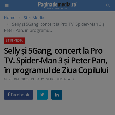
Home
Știri Media
Skip
Selly şi 5Gang, concert la Pro TV. Spider-Man 3 şi
to
Peter Pan, în programul...
main
content
Selly şi 5Gang, concert la Pro
TV. Spider-Man 3 şi Peter Pan,
în programul de Ziua Copilului
28 MAI 2020 13:54
ȘTIRI MEDIA
9
Facebook