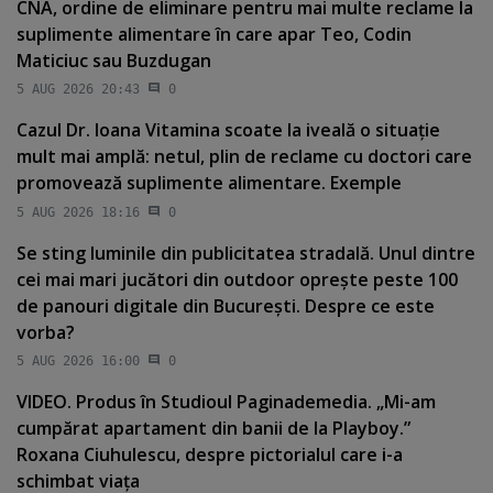
CNA, ordine de eliminare pentru mai multe reclame la
suplimente alimentare în care apar Teo, Codin
Maticiuc sau Buzdugan
5 AUG 2026 20:43
0
Cazul Dr. Ioana Vitamina scoate la iveală o situaţie
mult mai amplă: netul, plin de reclame cu doctori care
promovează suplimente alimentare. Exemple
5 AUG 2026 18:16
0
Se sting luminile din publicitatea stradală. Unul dintre
cei mai mari jucători din outdoor opreşte peste 100
de panouri digitale din Bucureşti. Despre ce este
vorba?
5 AUG 2026 16:00
0
VIDEO. Produs în Studioul Paginademedia. „Mi-am
cumpărat apartament din banii de la Playboy.”
Roxana Ciuhulescu, despre pictorialul care i-a
schimbat viaţa