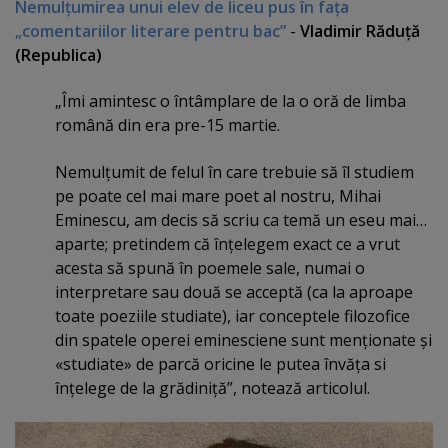
Nemulţumirea unui elev de liceu pus în faţa
„comentariilor literare pentru bac”
-
Vladimir Răduţă
(Republica)
„Îmi amintesc o întâmplare de la o oră de limba
română din era pre-15 martie.
Nemulţumit de felul în care trebuie să îl studiem
pe poate cel mai mare poet al nostru, Mihai
Eminescu, am decis să scriu ca temă un eseu mai…
aparte; pretindem că înţelegem exact ce a vrut
acesta să spună în poemele sale, numai o
interpretare sau două se acceptă (ca la aproape
toate poeziile studiate), iar conceptele filozofice
din spatele operei eminesciene sunt menţionate şi
«studiate» de parcă oricine le putea învăţa si
înţelege de la grădiniţă”, notează articolul.