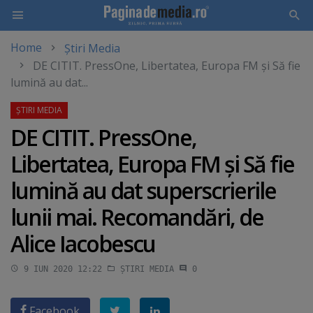
Home
Știri Media
Skip
DE CITIT. PressOne, Libertatea, Europa FM şi Să fie
to
lumină au dat...
main
content
DE CITIT. PressOne,
Libertatea, Europa FM şi Să fie
lumină au dat superscrierile
lunii mai. Recomandări, de
Alice Iacobescu
9 IUN 2020 12:22
ȘTIRI MEDIA
0
Facebook