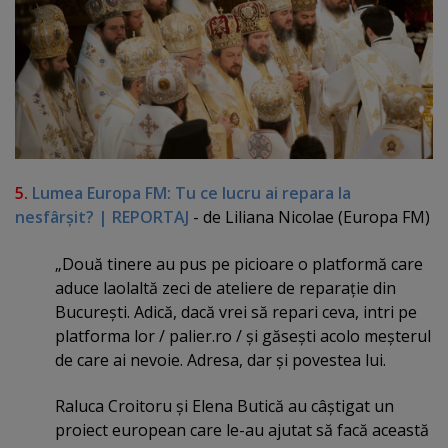
5.
Lumea Europa FM: Tu ce lucru ai repara la
nesfârşit? | REPORTAJ
- de Liliana Nicolae (Europa FM)
„Două tinere au pus pe picioare o platformă care
aduce laolaltă zeci de ateliere de reparaţie din
Bucureşti. Adică, dacă vrei să repari ceva, intri pe
platforma lor / palier.ro / şi găseşti acolo meşterul
de care ai nevoie. Adresa, dar şi povestea lui.
Raluca Croitoru şi Elena Butică au câştigat un
proiect european care le-au ajutat să facă această