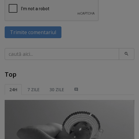
Trimite comentariul
Caută
Top
24H
7 ZILE
30 ZILE