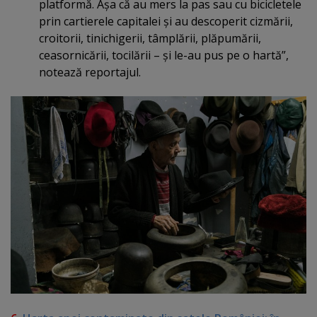
platformă. Aşa că au mers la pas sau cu bicicletele
prin cartierele capitalei şi au descoperit cizmării,
croitorii, tinichigerii, tâmplării, plăpumării,
ceasornicării, tocilării – şi le-au pus pe o hartă”,
notează reportajul.