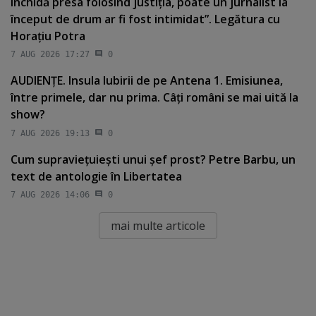
închidă presa folosind justiţia, poate un jurnalist la
început de drum ar fi fost intimidat”. Legătura cu
Horaţiu Potra
7 AUG 2026 17:27
0
AUDIENŢE. Insula Iubirii de pe Antena 1. Emisiunea,
între primele, dar nu prima. Câţi români se mai uită la
show?
7 AUG 2026 19:13
0
Cum supravieţuieşti unui şef prost? Petre Barbu, un
text de antologie în Libertatea
7 AUG 2026 14:06
0
mai multe articole