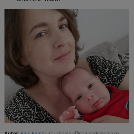
Autor:
Raul Bambu
raul.bambu
paginademedia.ro