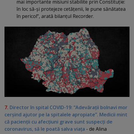
mai importante misiuni stabilite prin Constituţie:
în loc să-şi protejeze cetăţenii, le pune sănătatea
în pericol”, arată bilanţul Recorder.
7.
Director în spital COVID-19: “Adevăraţii bolnavi mor
cerşind ajutor pe la spitalele apropiate”. Medicii mint
că pacienţii cu afecţiuni grave sunt suspecţi de
coronavirus, să le poată salva viaţa
- de Alina