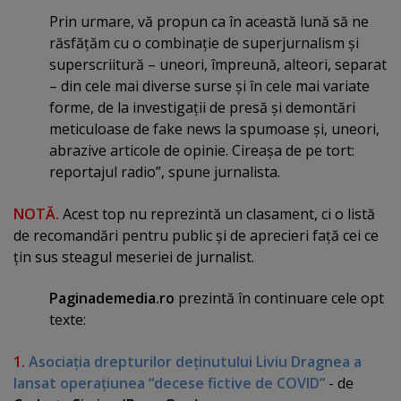
Prin urmare, vă propun ca în această lună să ne
răsfăţăm cu o combinaţie de superjurnalism şi
superscriitură – uneori, împreună, alteori, separat
– din cele mai diverse surse şi în cele mai variate
forme, de la investigaţii de presă şi demontări
meticuloase de fake news la spumoase şi, uneori,
abrazive articole de opinie. Cireaşa de pe tort:
reportajul radio”, spune jurnalista.
NOTĂ.
Acest top nu reprezintă un clasament, ci o listă
de recomandări pentru public şi de aprecieri faţă cei ce
ţin sus steagul meseriei de jurnalist.
Paginademedia.ro
prezintă în continuare cele opt
texte:
1.
Asociaţia drepturilor deţinutului Liviu Dragnea a
lansat operaţiunea “decese fictive de COVID”
- de