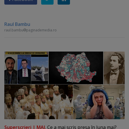
Raul Bambu
raul.bambu
paginademedia.ro
Superscrieri | MAI.
Ce a mai scris presa în luna mai?