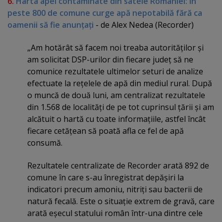
6.
Harta apei contaminate din satele României: în
peste 800 de comune curge apă nepotabilă fără ca
oamenii să fie anunţaţi
- de Alex Nedea (Recorder)
„Am hotărât să facem noi treaba autorităţilor şi
am solicitat DSP-urilor din fiecare judeţ să ne
comunice rezultatele ultimelor seturi de analize
efectuate la reţelele de apă din mediul rural. După
o muncă de două luni, am centralizat rezultatele
din 1.568 de localităţi de pe tot cuprinsul ţării şi am
alcătuit o hartă cu toate informaţiile, astfel încât
fiecare cetăţean să poată afla ce fel de apă
consumă.
Rezultatele centralizate de Recorder arată 892 de
comune în care s-au înregistrat depăşiri la
indicatori precum amoniu, nitriţi sau bacterii de
natură fecală. Este o situaţie extrem de gravă, care
arată eşecul statului român într-una dintre cele