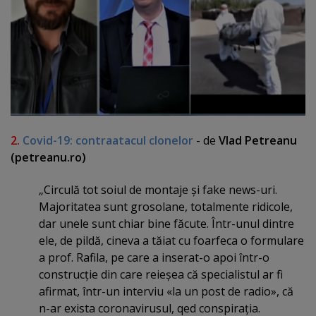
2.
Covid-19: contraatacul clonelor
- de
Vlad Petreanu
(petreanu.ro)
„Circulă tot soiul de montaje şi fake news-uri.
Majoritatea sunt grosolane, totalmente ridicole,
dar unele sunt chiar bine făcute. Într-unul dintre
ele, de pildă, cineva a tăiat cu foarfeca o formulare
a prof. Rafila, pe care a inserat-o apoi într-o
construcţie din care reieşea că specialistul ar fi
afirmat, într-un interviu «la un post de radio», că
n-ar exista coronavirusul, qed conspiraţia.