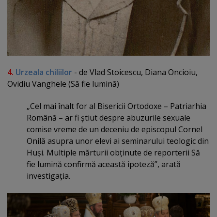
4.
Urzeala chiliilor
- de Vlad Stoicescu, Diana Oncioiu,
Ovidiu Vanghele (Să fie lumină)
„Cel mai înalt for al Bisericii Ortodoxe – Patriarhia
Română – ar fi ştiut despre abuzurile sexuale
comise vreme de un deceniu de episcopul Cornel
Onilă asupra unor elevi ai seminarului teologic din
Huşi. Multiple mărturii obţinute de reporterii Să
fie lumină confirmă această ipoteză”, arată
investigaţia.