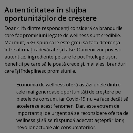
Autenticitatea în slujba
oportunităţilor de creştere
Doar 41% dintre respondenţi consideră că brandurile
care fac promisiuni legate de wellness sunt credibile.
Mai mult, 53% spun că le este greu să facă diferenţa
între afirmaţii adevărate şi false. Oamenii vor poveşti
autentice, ingrediente pe care le pot înţelege uşor,
beneficii pe care să le poată crede şi, mai ales, branduri
care îşi îndeplinesc promisiunile.
Economia de wellness oferă astăzi unele dintre
cele mai generoase oportunităţi de creştere pe
pieţele de consum, iar Covid-19 nu va face decât să
accelereze acest fenomen. Dar, este extrem de
important şi de urgent să se reconsidere oferta de
wellness şi să se răspundă adecvat aşteptărilor şi
nevoilor actuale ale consumatorilor.