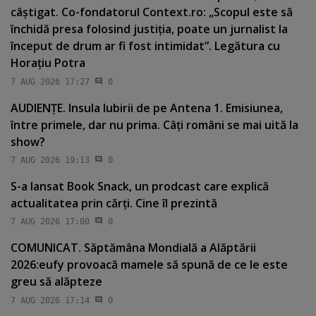
câştigat. Co-fondatorul Context.ro: „Scopul este să
închidă presa folosind justiţia, poate un jurnalist la
început de drum ar fi fost intimidat”. Legătura cu
Horaţiu Potra
7 AUG 2026 17:27
0
AUDIENŢE. Insula Iubirii de pe Antena 1. Emisiunea,
între primele, dar nu prima. Câţi români se mai uită la
show?
7 AUG 2026 19:13
0
S-a lansat Book Snack, un prodcast care explică
actualitatea prin cărţi. Cine îl prezintă
7 AUG 2026 17:00
0
COMUNICAT. Săptămâna Mondială a Alăptării
2026:eufy provoacă mamele să spună de ce le este
greu să alăpteze
7 AUG 2026 17:14
0