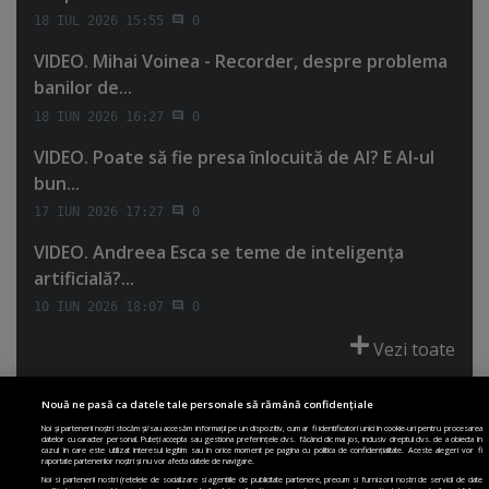
18 IUL 2026 15:55
0
VIDEO. Mihai Voinea - Recorder, despre problema
banilor de...
18 IUN 2026 16:27
0
VIDEO. Poate să fie presa înlocuită de AI? E AI-ul
bun...
17 IUN 2026 17:27
0
VIDEO. Andreea Esca se teme de inteligenţa
artificială?...
10 IUN 2026 18:07
0
Vezi toate
Nouă ne pasă ca datele tale personale să rămână confidențiale
Noi și partenerii noștri stocăm și/sau accesăm informații pe un dispozitiv, cum ar fi identificatori unici în cookie-uri pentru procesarea
datelor cu caracter personal. Puteți accepta sau gestiona preferințele dvs. făcând clic mai jos, inclusiv dreptul dvs. de a obiecta în
cazul în care este utilizat interesul legitim sau în orice moment pe pagina cu politica de confidențialitate. Aceste alegeri vor fi
PRIMA PAGINĂ
POLITICA DE COLECTARE ACORD COOKIE
raportate partenerilor noștri și nu vor afecta datele de navigare.
POLITICA DE CONFIDENȚIALITATE
DESPRE SITE
ECHIPA
Noi si partenerii nostri (retelele de socializare si agentiile de publicitate partenere, precum si furnizorii nostri de servicii de date