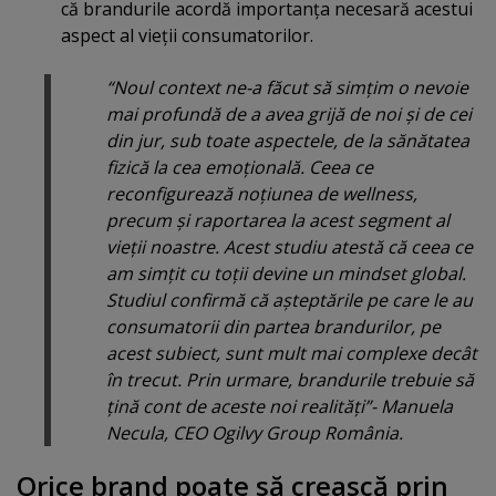
că brandurile acordă importanţa necesară acestui
aspect al vieţii consumatorilor.
“Noul context ne-a făcut să simţim o nevoie
mai profundă de a avea grijă de noi şi de cei
din jur, sub toate aspectele, de la sănătatea
fizică la cea emoţională. Ceea ce
reconfigurează noţiunea de wellness,
precum şi raportarea la acest segment al
vieţii noastre. Acest studiu atestă că ceea ce
am simţit cu toţii devine un mindset global.
Studiul confirmă că aşteptările pe care le au
consumatorii din partea brandurilor, pe
acest subiect, sunt mult mai complexe decât
în trecut. Prin urmare, brandurile trebuie să
ţină cont de aceste noi realităţi”- Manuela
Necula, CEO Ogilvy Group România.
Orice brand poate să crească prin