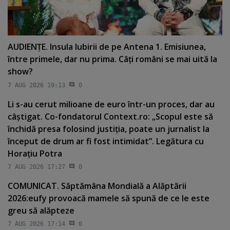
AUDIENŢE. Insula Iubirii de pe Antena 1. Emisiunea,
între primele, dar nu prima. Câţi români se mai uită la
show?
7 AUG 2026 19:13
0
Li s-au cerut milioane de euro într-un proces, dar au
câştigat. Co-fondatorul Context.ro: „Scopul este să
închidă presa folosind justiţia, poate un jurnalist la
început de drum ar fi fost intimidat”. Legătura cu
Horaţiu Potra
7 AUG 2026 17:27
0
COMUNICAT. Săptămâna Mondială a Alăptării
2026:eufy provoacă mamele să spună de ce le este
greu să alăpteze
7 AUG 2026 17:14
0