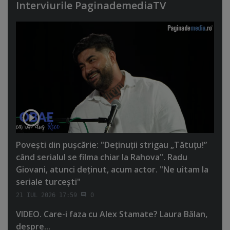
Interviurile PaginademediaTV
Poveşti din puşcărie: "Deţinuţii strigau „Tătuţu!”
când serialul se filma chiar la Rahova". Radu
Giovani, atunci deţinut, acum actor. "Ne uitam la
seriale turceşti"
21 IUL 2026 17:59
0
VIDEO. Care-i faza cu Alex Stamate? Laura Bălan,
despre...