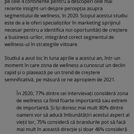
pe cele 4 continente pentru a descoperi cele mai
recente insight-uri despre percepţia asupra
segmentului de wellness, în 2020. Scopul acestui studiu
este de a le oferi specialiştilor în marketing sprijinul
necesar pentru a identifica noi oportunităţi de creştere
a business-urilor, integrând corect segmentul de
wellness-ul în strategiile viitoare.
Studiul a avut loc în luna aprilie a acestui an, într-un
moment în care zona de wellness a cunoscut un declin
rapid şi o plasează pe un trend de creştere
semnificativă, pe măsură ce ne apropiem de 2021.
În 2020, 77% dintre cei intervievaţi consideră zona
de wellness ca fiind foarte importantă sau extrem
de importantă. Şi îşi doresc mai mult: 80% dintre
oameni vor să aducă îmbunătăţiri acestui aspect al
vieţii lor, 75% consideră că brandurile pot să facă
mai mult în această direcţie şi doar 46% consideră