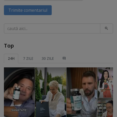
Trimite comentariul
Caută
Top
24H
7 ZILE
30 ZILE