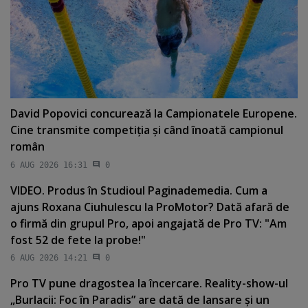
David Popovici concurează la Campionatele Europene.
Cine transmite competiţia şi când înoată campionul
român
6 AUG 2026 16:31
0
VIDEO. Produs în Studioul Paginademedia. Cum a
ajuns Roxana Ciuhulescu la ProMotor? Dată afară de
o firmă din grupul Pro, apoi angajată de Pro TV: "Am
fost 52 de fete la probe!"
6 AUG 2026 14:21
0
Pro TV pune dragostea la încercare. Reality-show-ul
„Burlacii: Foc în Paradis” are dată de lansare şi un