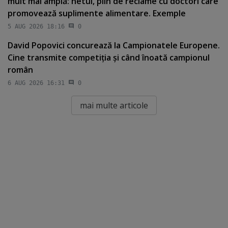
mult mai amplă: netul, plin de reclame cu doctori care
promovează suplimente alimentare. Exemple
5 AUG 2026 18:16
0
David Popovici concurează la Campionatele Europene.
Cine transmite competiţia şi când înoată campionul
român
6 AUG 2026 16:31
0
mai multe articole