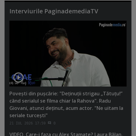
Interviurile PaginademediaTV
Poveşti din puşcărie: "Deţinuţii strigau „Tătuţu!”
când serialul se filma chiar la Rahova". Radu
Giovani, atunci deţinut, acum actor. "Ne uitam la
seriale turceşti"
21 IUL 2026 17:59
0
VIDEO. Care-i faza cu Alex Stamate? Laura Bălan,