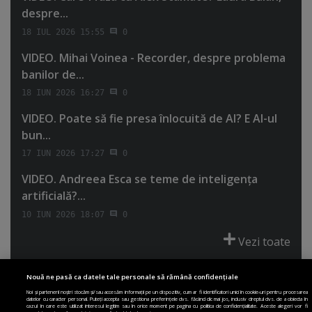
despre...
18 IUL 2026 15:55
0
VIDEO. Mihai Voinea - Recorder, despre problema
banilor de...
18 IUN 2026 16:27
0
VIDEO. Poate să fie presa înlocuită de AI? E AI-ul
bun...
17 IUN 2026 17:27
0
VIDEO. Andreea Esca se teme de inteligenţa
artificială?...
10 IUN 2026 18:07
0
Vezi toate
Nouă ne pasă ca datele tale personale să rămână confidențiale
Noi și partenerii noștri stocăm și/sau accesăm informații pe un dispozitiv, cum ar fi identificatori unici în cookie-uri pentru procesarea
datelor cu caracter personal. Puteți accepta sau gestiona preferințele dvs. făcând clic mai jos, inclusiv dreptul dvs. de a obiecta în
cazul în care este utilizat interesul legitim sau în orice moment pe pagina cu politica de confidențialitate. Aceste alegeri vor fi