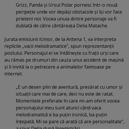
Grizz, Panda şi Ursul Polar pornesc într-o nouă
peripeţie unde vor depăşi obstacole şi îşi vor face
prieteni noi. Vocea unuia dintre personaje va fi
dublată de către cântăreaţa Delia Matache.
Jurata emisiunii iUmor, de la Antena 1, va interpreta
replicile „vacii melodramatice”, spun reprezentanţii
postului. Personajul ei se întâlneşte cu fraţii urşi care
au rămas pe drumuri din cauza unui accident de maşină
şi îi invită la o petrecere a animalelor faimoase pe
internet.
„E un desen plin de aventură, presărat cu umor şi
situaţii care mai de care, deci nu este de ratat.
Momentele preferate în care mi-am oferit vocea
personajului meu sunt atunci când vaca
melodramatică e ba puţin ironică, ba puţin
înţepată. Mi se pare că arată că are personalitate”,
a spus Delia după înregistrări.