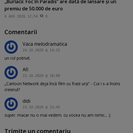
„Burlacii: Foc în Paradis” are dată de lansare şi un
premiu de 50.000 de euro
6 AUG 2026 12:54
0
Comentarii
Vaca melodramatica
24.10.2020 @ 14:15
un rol potrivit.
Afi
23.10.2020 @ 18:08
„Cartoon Network deja încă film cu frații urși” - Cui i s-a încins
creierul?
didi
23.10.2020 @ 13:45
super. macar nu o mai vedem. cu vocea nu am nimic... :)
Trimite un comentariu