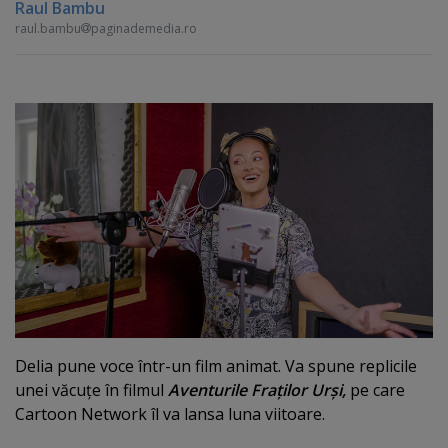
Raul Bambu
raul.bambu
paginademedia.ro
Delia pune voce într-un film animat. Va spune replicile
unei văcuţe în filmul
Aventurile Fraţilor Urşi,
pe care
Cartoon Network îl va lansa luna viitoare.