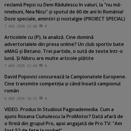
reclamă Pepsi cu Dem Rădulescu în valuri, la "nu mă-
nnebuni, Nea Nicu" şi spotul de 60 de ani în România!
Doze speciale, amintiri şi nostalgie (PROIECT SPECIAL)
7 AUG 2026 12:06
0
Articolele cu (P), la analiză. Cine domină
advertorialele din presa online? Un club sportiv bate
eMAG şi Betano. Trei partide, o sută de texte într-o
lună. Şi Nibiru are multe articole plătite
7 AUG 2026 11:44
0
David Popovici concurează la Campionatele Europene.
Cine transmite competiţia şi când înoată campionul
român
6 AUG 2026 16:31
0
VIDEO. Produs în Studioul Paginademedia. Cum a
ajuns Roxana Ciuhulescu la ProMotor? Dată afară de
o firmă din grupul Pro, apoi angajată de Pro TV: "Am
fost 52 de fete la probe!"