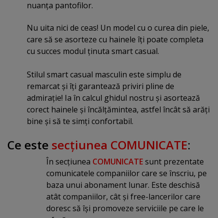
nuanţa pantofilor.
Nu uita nici de ceas! Un model cu o curea din piele,
care să se asorteze cu hainele îţi poate completa
cu succes modul ţinuta smart casual.
Stilul smart casual masculin este simplu de
remarcat şi îţi garantează priviri pline de
admiraţie! Ia în calcul ghidul nostru şi asortează
corect hainele şi încălţămintea, astfel încât să arăţi
bine şi să te simţi confortabil.
Ce este
secţiunea COMUNICATE
:
În secţiunea
COMUNICATE
sunt prezentate
comunicatele companiilor care se înscriu, pe
baza unui abonament lunar. Este deschisă
atât companiilor, cât şi free-lancerilor care
doresc să îşi promoveze serviciile pe care le