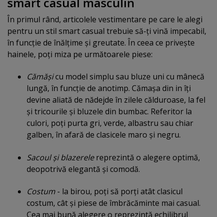
smart casual masculin
În primul rând, articolele vestimentare pe care le alegi
pentru un stil smart casual trebuie să-ţi vină impecabil,
în funcţie de înălţime şi greutate. În ceea ce priveşte
hainele, poţi miza pe următoarele piese:
Cămăşi
cu model simplu sau bluze uni cu mânecă
lungă, în funcţie de anotimp. Cămaşa din in îţi
devine aliată de nădejde în zilele călduroase, la fel
şi tricourile şi bluzele din bumbac. Referitor la
culori, poţi purta gri, verde, albastru sau chiar
galben, în afară de clasicele maro şi negru.
Sacoul şi blazerele
reprezintă o alegere optimă,
deopotrivă elegantă şi comodă.
Costum
- la birou, poţi să porţi atât clasicul
costum, cât şi piese de îmbrăcăminte mai casual.
Cea mai bună alegere o reprezintă echilibrul