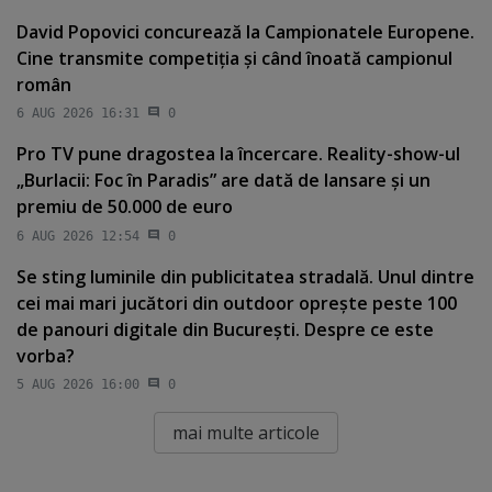
David Popovici concurează la Campionatele Europene.
Cine transmite competiţia şi când înoată campionul
român
6 AUG 2026 16:31
0
Pro TV pune dragostea la încercare. Reality-show-ul
„Burlacii: Foc în Paradis” are dată de lansare şi un
premiu de 50.000 de euro
6 AUG 2026 12:54
0
Se sting luminile din publicitatea stradală. Unul dintre
cei mai mari jucători din outdoor opreşte peste 100
de panouri digitale din Bucureşti. Despre ce este
vorba?
5 AUG 2026 16:00
0
mai multe articole