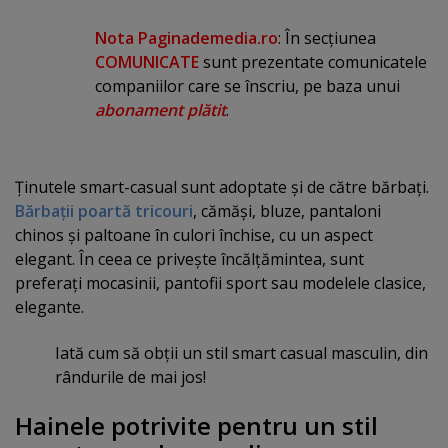
Nota Paginademedia.ro
: În secţiunea
COMUNICATE
sunt prezentate comunicatele
companiilor care se înscriu, pe baza unui
abonament plătit
.
Ţinutele smart-casual sunt adoptate şi de către bărbaţi.
Bărbaţii poartă tricouri
, cămăşi, bluze, pantaloni
chinos şi paltoane în culori închise, cu un aspect
elegant. În ceea ce priveşte încălţămintea, sunt
preferaţi mocasinii, pantofii sport sau modelele clasice,
elegante.
Iată cum să obţii un stil smart casual masculin, din
rândurile de mai jos!
Hainele potrivite pentru un stil