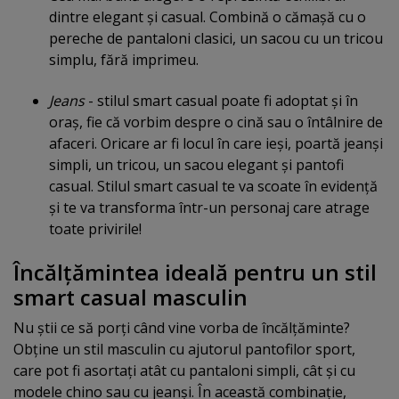
dintre elegant şi casual. Combină o cămaşă cu o
pereche de pantaloni clasici, un sacou cu un tricou
simplu, fără imprimeu.
Jeans
- stilul smart casual poate fi adoptat şi în
oraş, fie că vorbim despre o cină sau o întâlnire de
afaceri. Oricare ar fi locul în care ieşi, poartă jeanşi
simpli, un tricou, un sacou elegant şi pantofi
casual. Stilul smart casual te va scoate în evidenţă
şi te va transforma într-un personaj care atrage
toate privirile!
Încălţămintea ideală pentru un stil
smart casual masculin
Nu ştii ce să porţi când vine vorba de încălţăminte?
Obţine un stil masculin cu ajutorul pantofilor sport,
care pot fi asortaţi atât cu pantaloni simpli, cât şi cu
modele chino sau cu jeanşi. În această combinaţie,