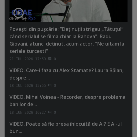
Poveşti din puşcărie: "Deţinuţii strigau „Tătuţu!”
când serialul se filma chiar la Rahova". Radu
Giovani, atunci deţinut, acum actor. "Ne uitam la
seriale turceşti"
21 IUL 2026 17:59
0
VIDEO. Care-i faza cu Alex Stamate? Laura Bălan,
despre...
18 IUL 2026 15:55
0
VIDEO. Mihai Voinea - Recorder, despre problema
banilor de...
18 IUN 2026 16:27
0
VIDEO. Poate să fie presa înlocuită de AI? E AI-ul
bun...