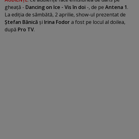
gheaţă -
Dancing on Ice - Vis în doi
-, de pe
Antena 1
.
La ediţia de sâmbătă, 2 aprilie, show-ul prezentat de
Ştefan Bănică
şi
Irina Fodor
a fost pe locul al doilea,
după
Pro TV
.