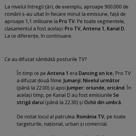
La nivelul întregii ţări, de exemplu, aproape 900.000 de
români s-au uitat în fiecare minut la emisiune, faţă de
aproape 1,1 milioane la
Pro TV
. Pe toate segmentele,
clasamentul a fost acelaşi:
Pro TV
,
Antena 1
,
Kanal D
.
La ce diferenţe, în continuare.
Ce au difuzat sâmbătă posturile TV?
În timp ce pe
Antena 1
era
Dancing on Ice
, Pro TV
a difuzat două filme:
Jumanji: Nivelul următor
(până la 22.00) şi apoi
Jumper: oriunde, oricând
. În
acelaşi timp, pe Kanal D au fost emisiunile
Se
strigă daru
l (până la 22.30) şi
Ochii din umbră
.
De notat locul al patrulea:
România TV
, pe toate
targeturile, naţional, urban şi comercial.