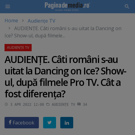
Home
Audiențe TV
Skip
AUDIENŢE. Câti români s-au uitat la Dancing on
to
Ice? Show-ul, după filmele...
main
content
AUDIENŢE. Câti români s-au
uitat la Dancing on Ice? Show-
ul, după filmele Pro TV. Cât a
fost diferenţa?
3 APR 2022 12:00
AUDIENȚE TV
34
Facebook