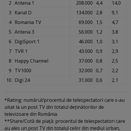
2
Antena 1
208.000
4,4
14,0
3
Kanal D
134.000
2,8
9,1
4
Romania TV
69.000
1,5
4,7
5
Antena 3
56.000
1,2
3,8
6
DigiSport 1
46.000
1,0
3,1
7
TVR 1
43.000
0,9
2,9
8
Happy Channel
37.000
0,8
2,5
9
TV1000
32.000
0,7
2,2
10
Digi 24
31.000
0,6
2,1
*Rating: numărul/procentul de telespectatori care s-au
uitat la un post TV din totalul deţinătorilor de
televizoare din România.
**Share/Cotă de piaţă: procentul de telespectatori care
au ales un post TV din totalul celor din mediul urban,