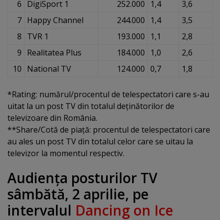
6
DigiSport 1
252.000
1,4
3,6
7
Happy Channel
244.000
1,4
3,5
8
TVR 1
193.000
1,1
2,8
9
Realitatea Plus
184.000
1,0
2,6
10
National TV
124.000
0,7
1,8
*Rating: numărul/procentul de telespectatori care s-au
uitat la un post TV din totalul deţinătorilor de
televizoare din România.
**Share/Cotă de piaţă: procentul de telespectatori care
au ales un post TV din totalul celor care se uitau la
televizor la momentul respectiv.
Audienţa posturilor TV
sâmbătă, 2 aprilie, pe
intervalul
Dancing on Ice