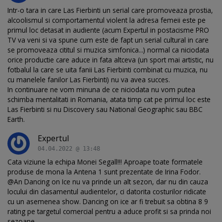
Intr-o tara in care Las Fierbinti un serial care promoveaza prostia,
alcoolismul si comportamentul violent la adresa femeii este pe
primul loc detasat in audiente (acum Expertul in postacisme PRO
TV va veni si va spune cum este de fapt un serial cultural in care
se promoveaza cititul si muzica simfonica...) normal ca niciodata
orice productie care aduce in fata altceva (un sport mai artistic, nu
fotbalul la care se uita fanii Las Fierbinti combinat cu muzica, nu
cu manelele fanilor Las Fierbinti) nu va avea succes.
In continuare ne vom minuna de ce niciodata nu vom putea
schimba mentalitati in Romania, atata timp cat pe primul loc este
Las Fierbinti si nu Discovery sau National Geographic sau BBC
Earth.
Expertul
04.04.2022 @ 13:48
Cata viziune la echipa Monei Segall!!! Aproape toate formatele
produse de mona la Antena 1 sunt prezentate de Irina Fodor.
@An Dancing on Ice nu va prinde un alt sezon, dar nu din cauza
locului din clasamentul audientelor, ci datorita costurilor ridicate
cu un asemenea show. Dancing on ice ar fi trebuit sa obtina 8 9
rating pe targetul comercial pentru a aduce profit si sa prinda noi
sezoane.