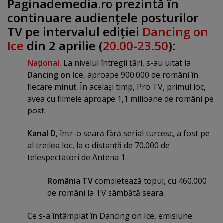
Paginademedia.ro prezintă în
continuare audienţele posturilor
TV pe intervalul ediţiei
Dancing on
Ice
din 2 aprilie (
20.00-23.50
):
Naţional.
La nivelul întregii ţări, s-au uitat la
Dancing on Ice
, aproape 900.000 de români în
fiecare minut. În acelaşi timp, Pro TV, primul loc,
avea cu filmele aproape 1,1 milioane de români pe
post.
Kanal D
, într-o seară fără serial turcesc, a fost pe
al treilea loc, la o distanţă de 70.000 de
telespectatori de Antena 1.
România TV
completează topul, cu 460.000
de români la TV sâmbătă seara.
Ce s-a întâmplat în Dancing on Ice, emisiune