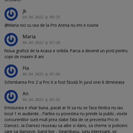
jk
04.04.2022 @ 09:25
@Maria nici cu cea de la Pro Arena nu imi e rusine
Maria
04.04.2022 @ 07:20
Noua grafică de la Acasa e oribila. Parca a devenit un post pentru
copii de maxim 8 ani
Ha
04.04.2022 @ 07:04
Schimbarea Pro 2 și Pro X a fost făcută în jurul orei 6 dimineața
An
04.04.2022 @ 03:53
Emisiunea e chiar buna...pacat ar fii sa nu se faca fiindca nu iau
locul 1 in audiente... Partea cu povestea nu prinde la public...visele
concurentilor sunt mult prea slabe fata de ce prezenta Pro in
Dansez...la Dansez reuseau sa aibe si dans, sa cheme si policieni
care sa danseze, band live - Geambasu, juriu interesant, se