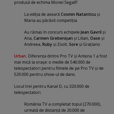
produsă de echima Monei Segall?
La ediţia de aseară
Cosmin Natanticu
şi
Maria au părăsit competiţia.
Au rămas în concurs echipele
Jean Gavril
şi
Ana,
Carmen Grebenişan
şi Lilian,
Oase
şi
Andreea,
Ruby
şi Zsolt,
Sore
şi Graţiano
Urban.
Diferenţa dintre Pro TV şi Antena 1 a fost
mai mică la oraşe: o medie de 540.000 de
telespectatori pentru filmele de pe Pro TV şi de
520.000 pentru show-ul de dans.
Locul trei pentru Kanal D, cu 320.000 de
telespectatori.
România TV a completat topul (270.000),
urmată de distanţă de 20.000 de