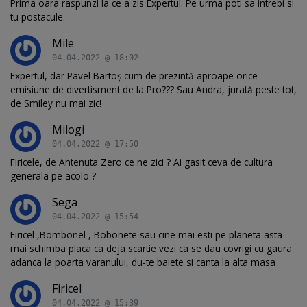
Prima oara raspunzi la ce a zis Expertul. Pe urma poti sa intrebi si
tu postacule.
Mile
04.04.2022 @ 18:02
Expertul, dar Pavel Bartoș cum de prezintă aproape orice
emisiune de divertisment de la Pro??? Sau Andra, jurată peste tot,
de Smiley nu mai zic!
Milogi
04.04.2022 @ 17:50
Firicele, de Antenuta Zero ce ne zici ? Ai gasit ceva de cultura
generala pe acolo ?
Sega
04.04.2022 @ 15:54
Firicel ,Bombonel , Bobonete sau cine mai esti pe planeta asta
mai schimba placa ca deja scartie vezi ca se dau covrigi cu gaura
adanca la poarta varanului, du-te baiete si canta la alta masa
Firicel
04.04.2022 @ 15:39