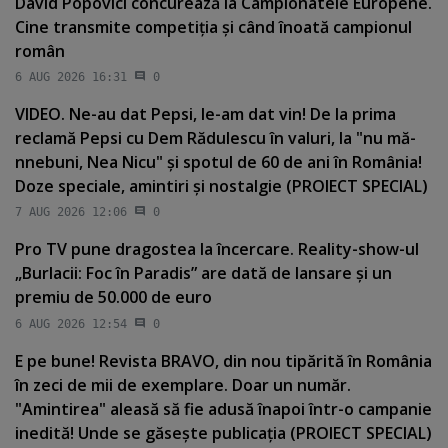
David Popovici concurează la Campionatele Europene.
Cine transmite competiţia şi când înoată campionul
român
6 AUG 2026 16:31
0
VIDEO. Ne-au dat Pepsi, le-am dat vin! De la prima
reclamă Pepsi cu Dem Rădulescu în valuri, la "nu mă-
nnebuni, Nea Nicu" şi spotul de 60 de ani în România!
Doze speciale, amintiri şi nostalgie (PROIECT SPECIAL)
7 AUG 2026 12:06
0
Pro TV pune dragostea la încercare. Reality-show-ul
„Burlacii: Foc în Paradis” are dată de lansare şi un
premiu de 50.000 de euro
6 AUG 2026 12:54
0
E pe bune! Revista BRAVO, din nou tipărită în România
în zeci de mii de exemplare. Doar un număr.
"Amintirea" aleasă să fie adusă înapoi într-o campanie
inedită! Unde se găseşte publicaţia (PROIECT SPECIAL)