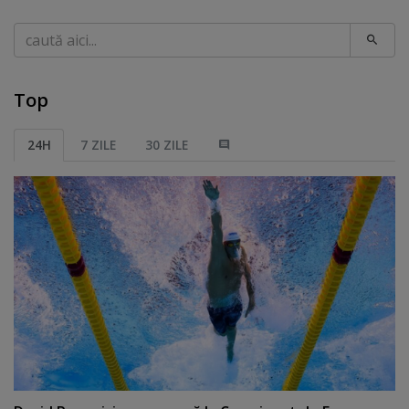
Caută
Top
24H
7 ZILE
30 ZILE