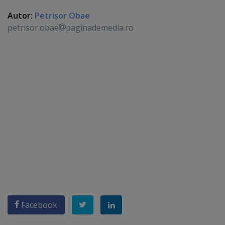
Autor:
Petrişor Obae
petrisor.obae
paginademedia.ro
Facebook