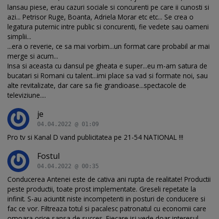
lansau piese, erau cazuri sociale si concurenti pe care ii cunosti si
azi... Petrisor Ruge, Boanta, Adriela Morar etc etc... Se crea o
legatura puternic intre public si concurenti, fie vedete sau oameni
simplii...
...era o reverie, ce sa mai vorbim...un format care probabil ar mai
merge si acum...
Insa si aceasta cu dansul pe gheata e super...eu m-am satura de
bucatari si Romani cu talent...imi place sa vad si formate noi, sau
alte revitalizate, dar care sa fie grandioase...spectacole de
televiziune....
je
04.04.2022 @ 01:09
Pro tv si Kanal D vand publicitatea pe 21-54 NATIONAL !!!
Fostul
04.04.2022 @ 00:35
Conducerea Antenei este de cativa ani rupta de realitate! Productii
peste productii, toate prost implementate. Greseli repetate la
infinit. S-au aciuntit niste incompetenti in posturi de conducere si
fac ce vor. Filtreaza totul si pacalesc patronatul cu economii care
omoara orice sansa de succes. Fiecare isi vede doar interesul