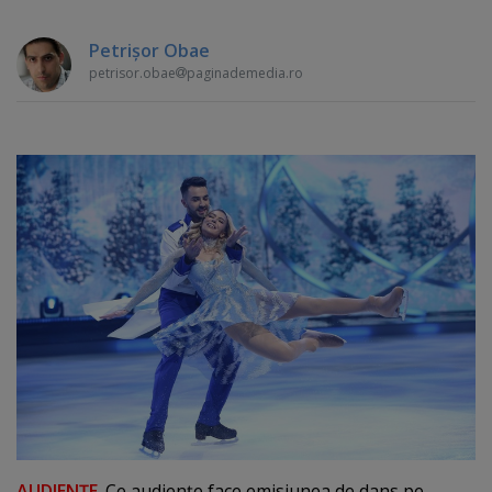
Petrişor Obae
petrisor.obae
paginademedia.ro
AUDIENŢE
. Ce audienţe face emisiunea de dans pe