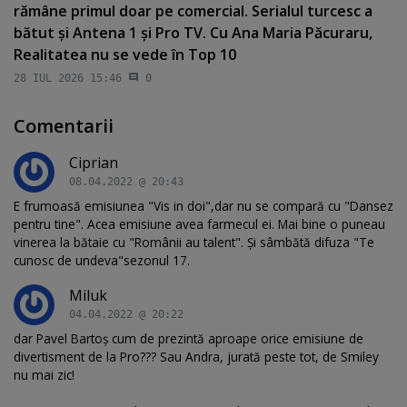
rămâne primul doar pe comercial. Serialul turcesc a
bătut şi Antena 1 şi Pro TV. Cu Ana Maria Păcuraru,
Realitatea nu se vede în Top 10
28 IUL 2026 15:46
0
Comentarii
Ciprian
08.04.2022 @ 20:43
E frumoasă emisiunea "Vis in doi",dar nu se compară cu "Dansez
pentru tine". Acea emisiune avea farmecul ei. Mai bine o puneau
vinerea la bătaie cu "Românii au talent". Și sâmbătă difuza "Te
cunosc de undeva"sezonul 17.
Miluk
04.04.2022 @ 20:22
dar Pavel Bartoș cum de prezintă aproape orice emisiune de
divertisment de la Pro??? Sau Andra, jurată peste tot, de Smiley
nu mai zic!