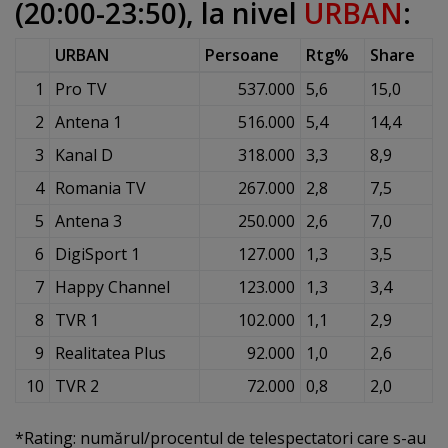
(20:00-23:50), la nivel
URBAN
:
URBAN
Persoane
Rtg%
Share
1
Pro TV
537.000
5,6
15,0
2
Antena 1
516.000
5,4
14,4
3
Kanal D
318.000
3,3
8,9
4
Romania TV
267.000
2,8
7,5
5
Antena 3
250.000
2,6
7,0
6
DigiSport 1
127.000
1,3
3,5
7
Happy Channel
123.000
1,3
3,4
8
TVR 1
102.000
1,1
2,9
9
Realitatea Plus
92.000
1,0
2,6
10
TVR 2
72.000
0,8
2,0
*Rating: numărul/procentul de telespectatori care s-au