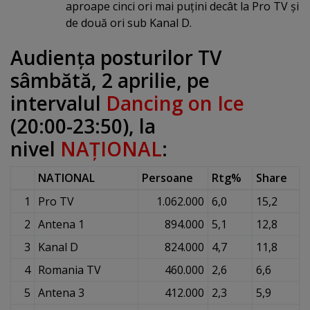
aproape cinci ori mai puţini decât la Pro TV şi
de două ori sub Kanal D.
Audienţa posturilor TV
sâmbătă, 2 aprilie, pe
intervalul
Dancing on Ice
(20:00-23:50), la
nivel
NAŢIONAL
:
NATIONAL
Persoane
Rtg%
Share
1
Pro TV
1.062.000
6,0
15,2
2
Antena 1
894.000
5,1
12,8
3
Kanal D
824.000
4,7
11,8
4
Romania TV
460.000
2,6
6,6
5
Antena 3
412.000
2,3
5,9