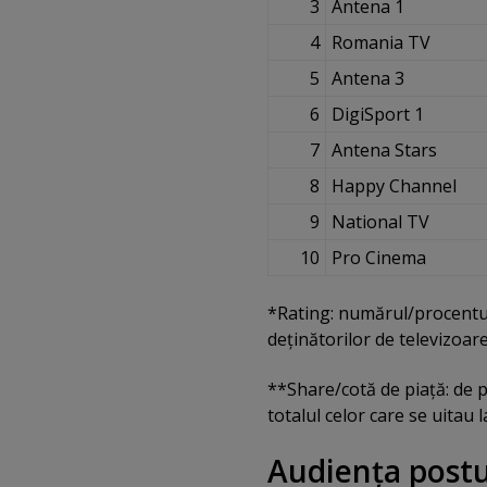
3
Antena 1
4
Romania TV
5
Antena 3
6
DigiSport 1
7
Antena Stars
8
Happy Channel
9
National TV
10
Pro Cinema
*Rating: numărul/procentul 
deţinătorilor de televizoar
**Share/cotă de piaţă: de p
totalul celor care se uitau 
Audienţa postur