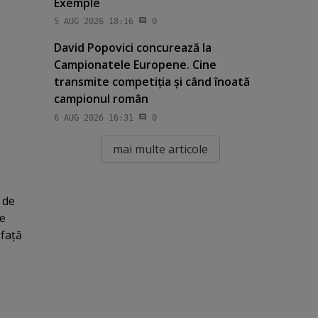
Exemple
5 AUG 2026 18:16
0
David Popovici concurează la
Campionatele Europene. Cine
transmite competiţia şi când înoată
campionul român
6 AUG 2026 16:31
0
mai multe articole
 de
de
 faţă