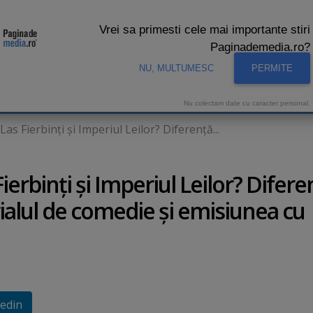
Vrei sa primesti cele mai importante stiri
Paginademedia.ro?
NU, MULTUMESC
PERMITE
CNA
INTERVIURI VIDEO
STUDIO VIDEO
AUDIENTE 
Nu colectam date cu caracter personal.
s Fierbinţi şi Imperiul Leilor? Diferenţă...
erbinţi şi Imperiul Leilor? Difere
rialul de comedie şi emisiunea cu
edin