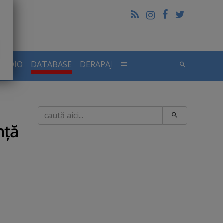
RADIO
DATABASE
DERAPAJ
Caută
nţă