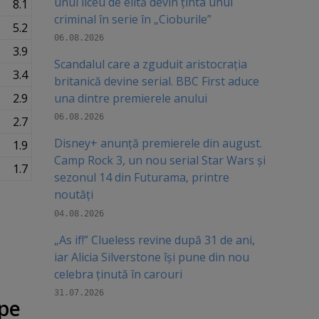
unui liceu de elită devin ținta unui
8.1
criminal în serie în „Cioburile”
5.2
06.08.2026
3.9
Scandalul care a zguduit aristocrația
3.4
britanică devine serial. BBC First aduce
2.9
una dintre premierele anului
06.08.2026
2.7
Disney+ anunță premierele din august.
1.9
Camp Rock 3, un nou serial Star Wars și
1.7
sezonul 14 din Futurama, printre
noutăți
04.08.2026
„As if!” Clueless revine după 31 de ani,
iar Alicia Silverstone își pune din nou
celebra ținută în carouri
31.07.2026
 pe