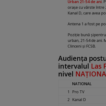
Urban 21-54 de ani
. 
oraşe cu vârste între 
Kanal D, care avea po
Antena 1 a fost pe poz
Poziţie bună şipentru 
urban, 21-54 de ani. M
Clinceni şi FCSB.
Audienţa postur
intervalul
Las F
nivel
NAŢIONA
NATIONAL
1
Pro TV
2
Kanal D