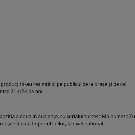
producţii s-au resimţit şi pe publicul de la oraşe şi pe cel
ntre 21 şi 54 de ani.
 poziţia a doua în audienţe, cu serialul turcesc Mă numesc Zu
 reuşit să bată Imperiul Leilor, la nivel naţional.