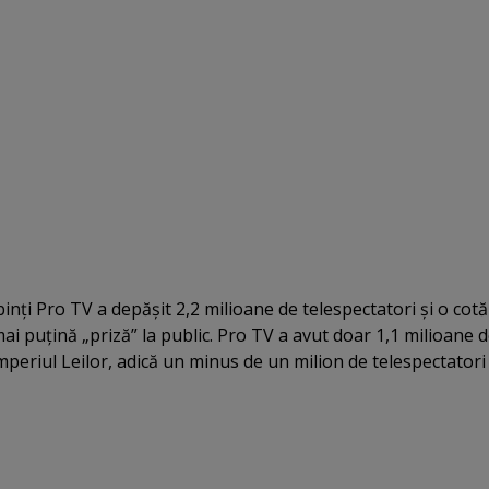
binţi Pro TV a depăşit 2,2 milioane de telespectatori şi o cotă
mai puţină „priză” la public. Pro TV a avut doar 1,1 milioane 
mperiul Leilor, adică un minus de un milion de telespectatori