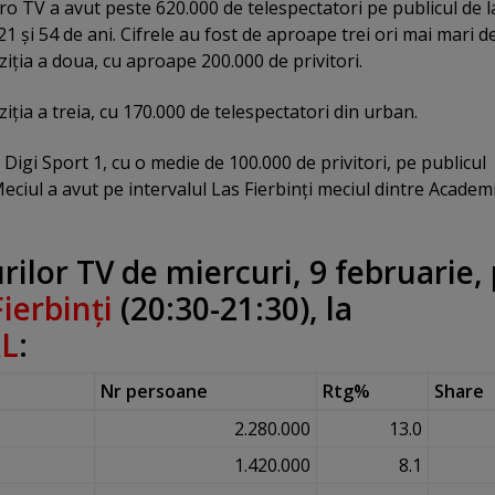
Pro TV a avut peste 620.000 de telespectatori pe publicul de l
21 şi 54 de ani. Cifrele au fost de aproape trei ori mai mari d
ziţia a doua, cu aproape 200.000 de privitori.
iţia a treia, cu 170.000 de telespectatori din urban.
Digi Sport 1, cu o medie de 100.000 de privitori, pe publicul
eciul a avut pe intervalul Las Fierbinţi meciul dintre Academ
ilor TV de miercuri, 9 februarie,
ierbinţi
(20:30-21:30), la
L
:
Nr persoane
Rtg%
Share
2.280.000
13.0
1.420.000
8.1