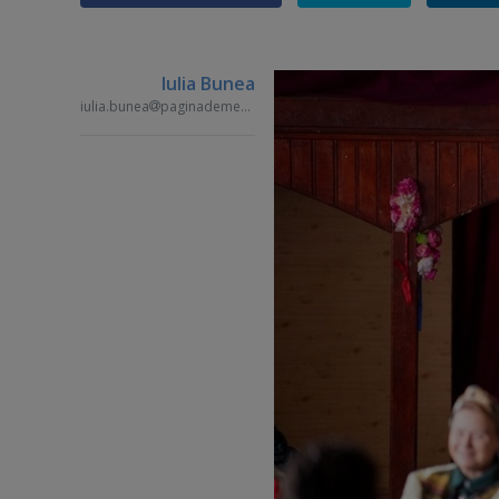
Iulia Bunea
iulia.bunea
paginademedia.ro