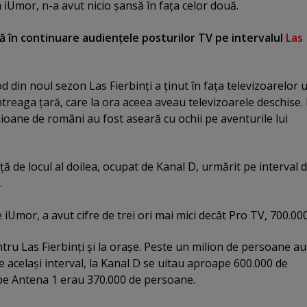
a iUmor, n-a avut nicio şansă în faţa celor două.
 în continuare audienţele posturilor TV pe intervalul
Las
od din noul sezon Las Fierbinţi a ţinut în faţa televizoarelor 
ntreaga ţară, care la ora aceea aveau televizoarele deschise.
lioane de români au fost aseară cu ochii pe aventurile lui
nţă de locul al doilea, ocupat de Kanal D, urmărit pe interval d
.
 iUmor, a avut cifre de trei ori mai mici decât Pro TV, 700.00
ntru Las Fierbinţi şi la oraşe. Peste un milion de persoane au
e acelaşi interval, la Kanal D se uitau aproape 600.000 de
 pe Antena 1 erau 370.000 de persoane.