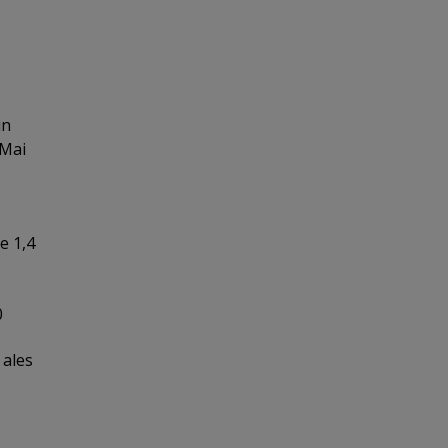
un
 Mai
e 1,4
0
 ales