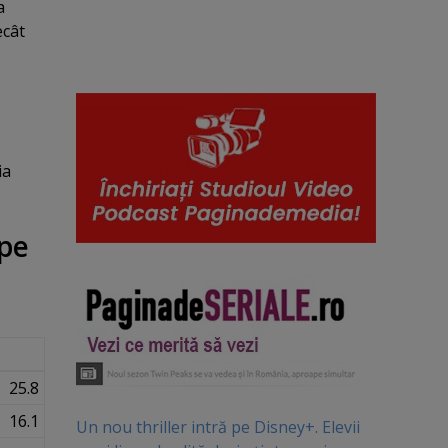
a
ecât
ia
 pe
25.8
16.1
Un nou thriller intră pe Disney+. Elevii