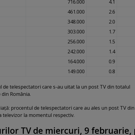
716.000
4.1
461.000
2.6
348.000
2.0
303.000
1.7
256.000
1.5
242.000
1.4
164.000
0.9
149.000
0.8
de telespectatori care s-au uitat la un post TV din totalul
e din România.
iaţă: procentul de telespectatori care au ales un post TV din
la televizor la momentul respectiv.
ilor TV de miercuri, 9 februarie,