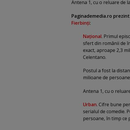
Antena 1, cu o reluare de l
Paginademedia.ro prezintă
Fierbinţi
:
Naţional
. Primul epis
sfert din românii de î
exact, aproape 2,3 mi
Celentano.
Postul a fost la dista
milioane de persoane
Antena 1, cu o reluare
Urban
. Cifre bune pe
serialul de comedie. P
persoane, în timp ce