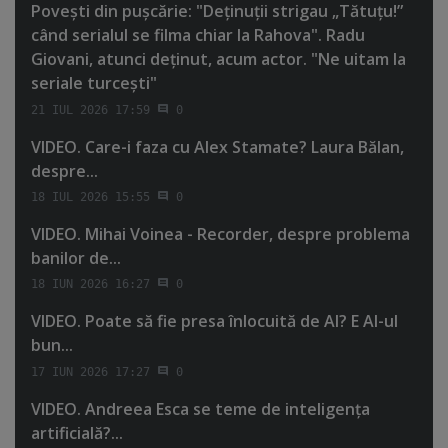
Poveşti din puşcărie: "Deţinuţii strigau „Tătuţu!”
când serialul se filma chiar la Rahova". Radu
Giovani, atunci deţinut, acum actor. "Ne uitam la
seriale turceşti"
21 IUL 2026 17:59
0
VIDEO. Care-i faza cu Alex Stamate? Laura Bălan,
despre...
18 IUL 2026 15:55
0
VIDEO. Mihai Voinea - Recorder, despre problema
banilor de...
18 IUN 2026 16:27
0
VIDEO. Poate să fie presa înlocuită de AI? E AI-ul
bun...
17 IUN 2026 17:27
0
VIDEO. Andreea Esca se teme de inteligenţa
artificială?...