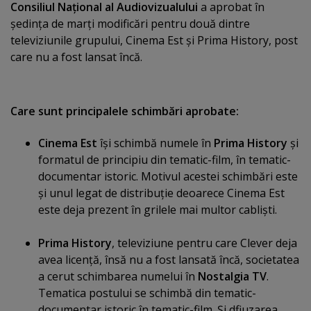
Consiliul Naţional al Audiovizualului
a aprobat în
şedinţa de marţi modificări pentru două dintre
televiziunile grupului, Cinema Est şi Prima History, post
care nu a fost lansat încă.
Care sunt principalele schimbări aprobate:
Cinema Est
îşi schimbă numele în
Prima History
şi
formatul de principiu din tematic-film, în tematic-
documentar istoric. Motivul acestei schimbări este
şi unul legat de distribuţie deoarece Cinema Est
este deja prezent în grilele mai multor cablişti.
Prima History
, televiziune pentru care Clever deja
avea licenţă, însă nu a fost lansată încă, societatea
a cerut schimbarea numelui în
Nostalgia TV
.
Tematica postului se schimbă din tematic-
documentar istoric în tematic-film. Şi dfiuzarea