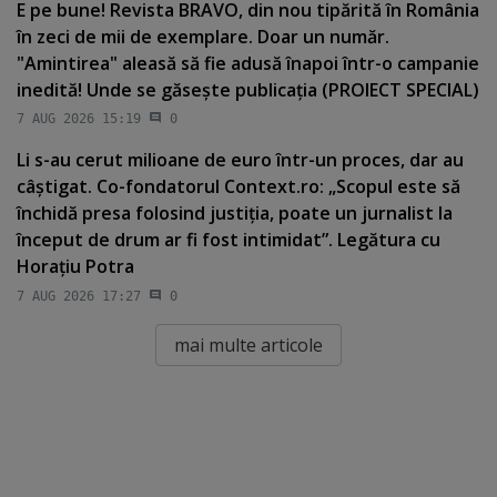
E pe bune! Revista BRAVO, din nou tipărită în România
în zeci de mii de exemplare. Doar un număr.
"Amintirea" aleasă să fie adusă înapoi într-o campanie
inedită! Unde se găseşte publicaţia (PROIECT SPECIAL)
7 AUG 2026 15:19
0
Li s-au cerut milioane de euro într-un proces, dar au
câştigat. Co-fondatorul Context.ro: „Scopul este să
închidă presa folosind justiţia, poate un jurnalist la
început de drum ar fi fost intimidat”. Legătura cu
Horaţiu Potra
7 AUG 2026 17:27
0
mai multe articole