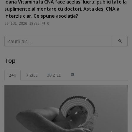
Ioana Vitamina la CNA face acelaşi lucru: publicitate la
suplimente alimentare cu doctori. Asta deşi CNA a
interzis clar. Ce spune asociaţia?
29 IUL 2026 18:22
0
Caută
Top
24H
7 ZILE
30 ZILE