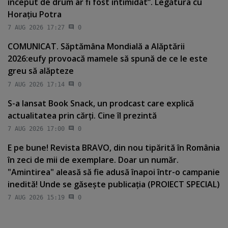
început de drum ar fi fost intimidat”. Legătura cu
Horaţiu Potra
7 AUG 2026 17:27
0
COMUNICAT. Săptămâna Mondială a Alăptării
2026:eufy provoacă mamele să spună de ce le este
greu să alăpteze
7 AUG 2026 17:14
0
S-a lansat Book Snack, un prodcast care explică
actualitatea prin cărţi. Cine îl prezintă
7 AUG 2026 17:00
0
E pe bune! Revista BRAVO, din nou tipărită în România
în zeci de mii de exemplare. Doar un număr.
"Amintirea" aleasă să fie adusă înapoi într-o campanie
inedită! Unde se găseşte publicaţia (PROIECT SPECIAL)
7 AUG 2026 15:19
0