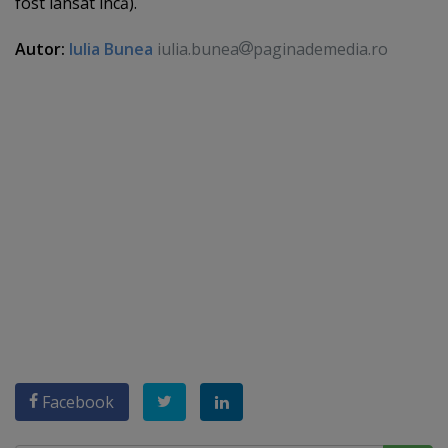
fost lansat încă).
Autor:
Iulia Bunea
iulia.bunea
paginademedia.ro
Facebook