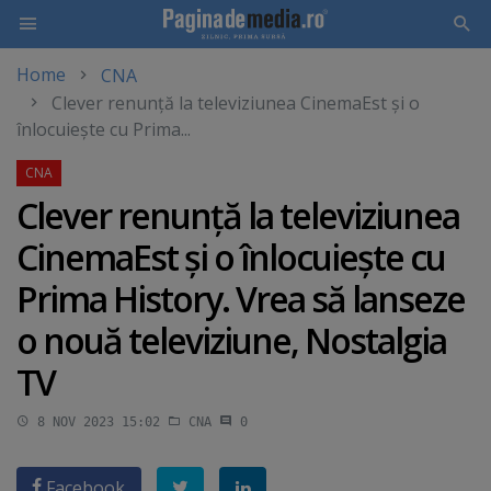
Home
CNA
Skip
Clever renunţă la televiziunea CinemaEst şi o
to
înlocuieşte cu Prima...
main
content
Clever renunţă la televiziunea
CinemaEst şi o înlocuieşte cu
Prima History. Vrea să lanseze
o nouă televiziune, Nostalgia
TV
8 NOV 2023 15:02
CNA
0
Facebook