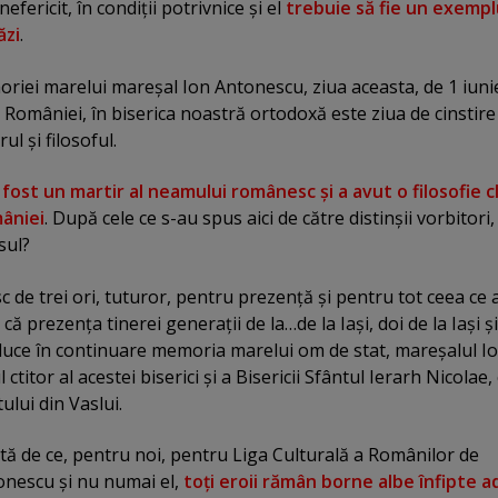
fericit, în condiţii potrivnice şi el
trebuie să fie un exemp
ăzi
.
oriei marelui mareşal Ion Antonescu, ziua aceasta, de 1 iuni
 României, în biserica noastră ortodoxă este ziua de cinstire
ul şi filosoful.
fost un martir al neamului românesc
şi a avut o filosofie c
mâniei
. După cele ce s-au spus aici de către distinşii vorbitori,
sul?
de trei ori, tuturor, pentru prezenţă şi pentru tot ceea ce a
că prezenţa tinerei generaţii de la…de la Iaşi, doi de la Iaşi şi
roduce în continuare memoria marelui om de stat, mareşalul I
ctitor al acestei biserici şi a Bisericii Sfântul Ierarh Nicolae,
ului din Vaslui.
Iată de ce, pentru noi, pentru Liga Culturală a Românilor de
onescu şi nu numai el,
toţi eroii rămân borne albe înfipte 