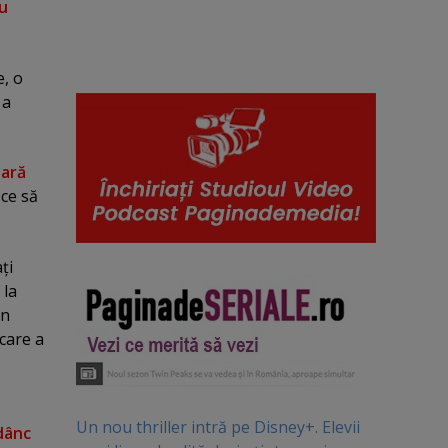
lu
e, o
 a
lară
 ce să
ţi
 la
on
 care a
Un nou thriller intră pe Disney+. Elevii
adânc