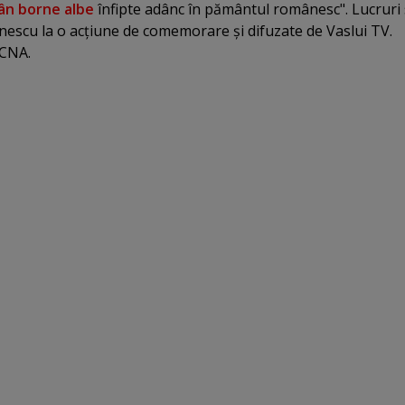
ân borne albe
înfipte adânc în pământul românesc". Lucruri
escu la o acţiune de comemorare şi difuzate de Vaslui TV.
 CNA.