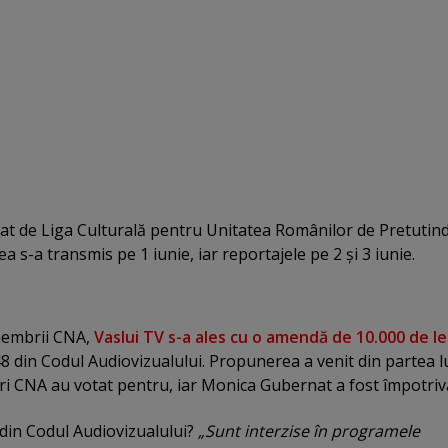
at de Liga Culturală pentru Unitatea Românilor de Pretutind
rea s-a transmis pe 1 iunie, iar reportajele pe 2 şi 3 iunie.
 membrii CNA,
Vaslui TV s-a ales cu o amendă de 10.000 de le
 48 din Codul Audiovizualului. Propunerea a venit din partea l
i CNA au votat pentru, iar Monica Gubernat a fost împotriv
 din Codul Audiovizualului?
„Sunt interzise în programele