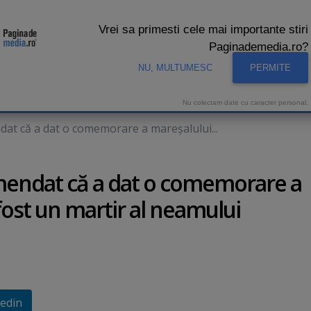
Vrei sa primesti cele mai importante stiri
Paginademedia.ro?
NU, MULTUMESC
PERMITE
CNA
INTERVIURI VIDEO
STUDIO VIDEO
AUDIENTE 
Nu colectam date cu caracter personal.
dat că a dat o comemorare a mareşalului...
amendat că a dat o comemorare a
ost un martir al neamului
edin