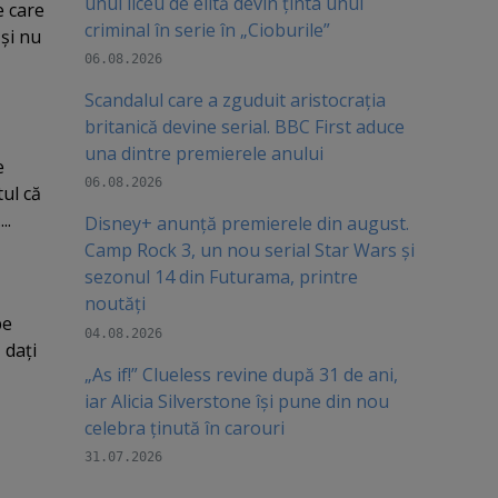
unui liceu de elită devin ținta unui
e care
criminal în serie în „Cioburile”
 şi nu
06.08.2026
Scandalul care a zguduit aristocrația
britanică devine serial. BBC First aduce
una dintre premierele anului
e
06.08.2026
tul că
..
Disney+ anunță premierele din august.
Camp Rock 3, un nou serial Star Wars și
sezonul 14 din Futurama, printre
noutăți
pe
04.08.2026
 daţi
„As if!” Clueless revine după 31 de ani,
iar Alicia Silverstone își pune din nou
celebra ținută în carouri
31.07.2026