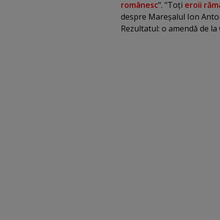
românesc
". "Toţi
eroii răm
despre Mareşalul Ion Anton
Rezultatul: o amendă de la