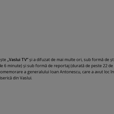
eşte
„Vaslui TV”
şi a difuzat de mai multe ori, sub formă de şt
e 6 minute) şi sub formă de reportaj (durată de peste 22 de
comemorare a generalului Ioan Antonescu, care a avut loc în
iserică din Vaslui.