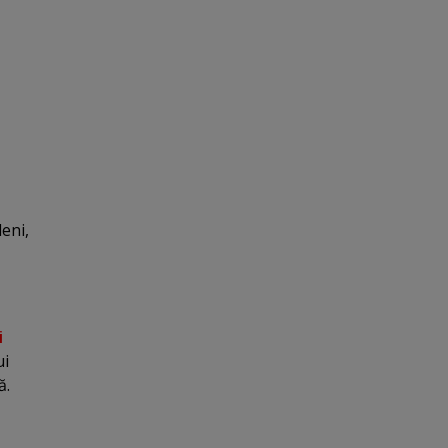
eni,
i
ui
ă.