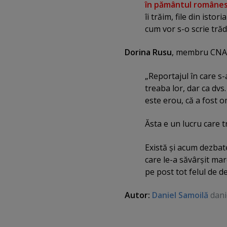
în pământul române
îi trăim, file din ist
cum vor s-o scrie trăd
Dorina Rusu
, membru CNA
„Reportajul în care s-
treaba lor, dar ca dvs
este erou, că a fost o
Ăsta e un lucru care tr
Există şi acum dezbate
care le-a săvârşit mare
pe post tot felul de de
Autor:
Daniel Samoilă
dani