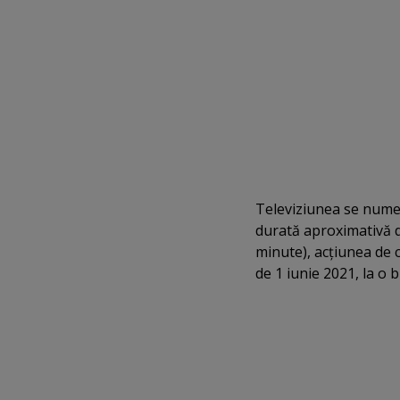
Televiziunea se num
durată aproximativă d
minute), acţiunea de 
de 1 iunie 2021, la o b