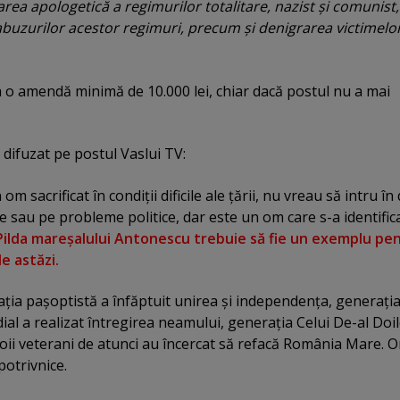
rea apologetică a regimurilor totalitare, nazist şi comunist,
 abuzurilor acestor regimuri, precum şi denigrarea victimelo
a o amendă minimă de 10.000 lei, chiar dacă postul nu a mai
 difuzat pe postul Vaslui TV:
om sacrificat în condiţii dificile ale ţării, nu vreau să intru în 
e sau pe probleme politice, dar este un om care s-a identific
Pilda mareşalului Antonescu trebuie să fie un exemplu pe
de astăzi.
ţia paşoptistă a înfăptuit unirea şi independenţa, generaţi
al a realizat întregirea neamului, generaţia Celui De-al Doi
oii veterani de atunci au încercat să refacă România Mare. O
potrivnice.