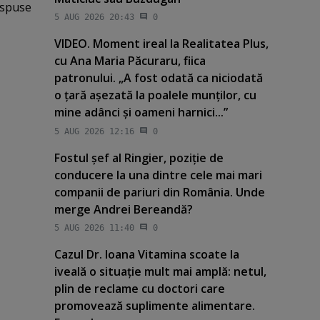
 spuse
5 AUG 2026 20:43
0
VIDEO. Moment ireal la Realitatea Plus,
cu Ana Maria Păcuraru, fiica
patronului. „A fost odată ca niciodată
o ţară aşezată la poalele munţilor, cu
mine adânci şi oameni harnici...”
5 AUG 2026 12:16
0
Fostul şef al Ringier, poziţie de
conducere la una dintre cele mai mari
companii de pariuri din România. Unde
merge Andrei Bereandă?
5 AUG 2026 11:40
0
Cazul Dr. Ioana Vitamina scoate la
iveală o situaţie mult mai amplă: netul,
plin de reclame cu doctori care
promovează suplimente alimentare.