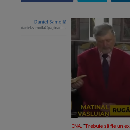
Daniel Samoilă
daniel.samoila
paginademedia.ro
CNA.
"
Trebuie să fie un ex