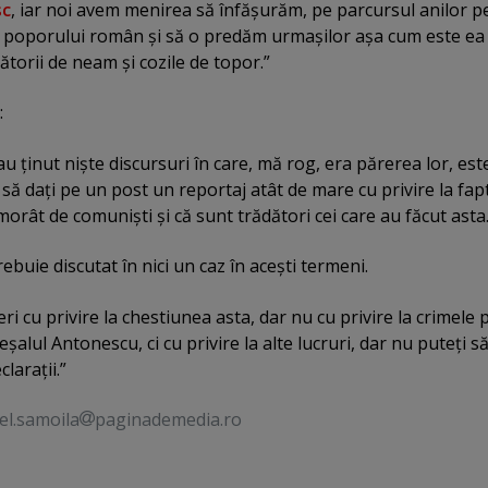
sc
, iar noi avem menirea să înfăşurăm, pe parcursul anilor p
oria poporului român şi să o predăm urmaşilor aşa cum este ea
ătorii de neam şi cozile de topor.”
:
au ţinut nişte discursuri în care, mă rog, era părerea lor, est
. să daţi pe un post un reportaj atât de mare cu privire la fap
morât de comunişti şi că sunt trădători cei care au făcut asta..
ebuie discutat în nici un caz în aceşti termeni.
ri cu privire la chestiunea asta, dar nu cu privire la crimele 
şalul Antonescu, ci cu privire la alte lucruri, dar nu puteţi să
claraţii.”
el.samoila
paginademedia.ro