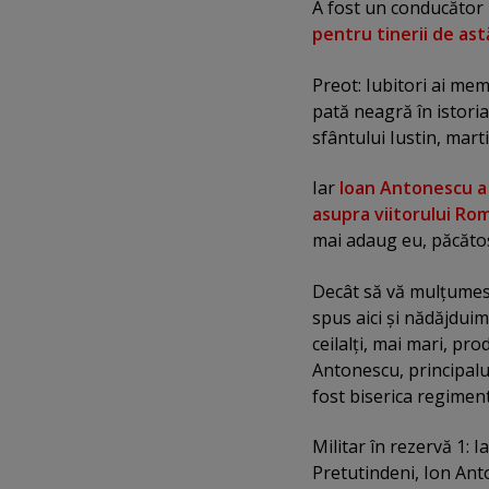
A fost un conducător ne
pentru tinerii de ast
Preot: Iubitori ai mem
pată neagră în istoria
sfântului Iustin, martir
Iar
Ioan Antonescu a 
asupra viitorului Ro
mai adaug eu, păcăto
Decât să vă mulţumesc 
spus aici şi nădăjduim 
ceilalţi, mai mari, p
Antonescu, principalul 
fost biserica regiment
Militar în rezervă 1: 
Pretutindeni, Ion Ant