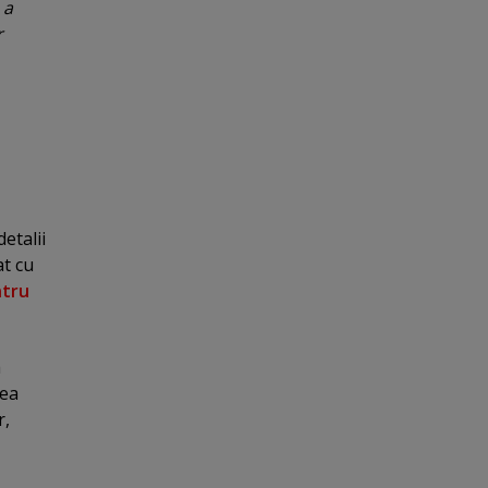
 a
r
detalii
at cu
ntru
a
lea
r,