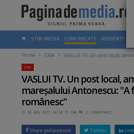
Skip
to
main
content
-
ȘTIRI MEDIA
COMUNICATE
AUDIENȚE TV
PAGINA
CURENTĂ
Home
CNA
VASLUI TV. Un post local, amen
VASLUI TV. Un post local, 
mareşalului Antonescu: "A f
românesc"
26 AUG 2021 14:30
CNA
11
COMENTARII
Share pe
Facebook
Twitter
Link