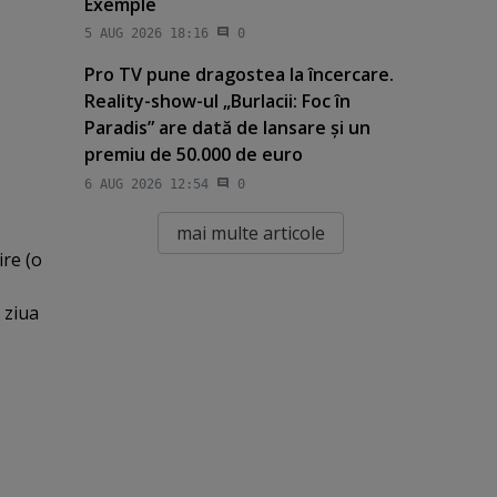
Exemple
5 AUG 2026 18:16
0
Pro TV pune dragostea la încercare.
Reality-show-ul „Burlacii: Foc în
Paradis” are dată de lansare şi un
premiu de 50.000 de euro
6 AUG 2026 12:54
0
mai multe articole
ire (o
 ziua