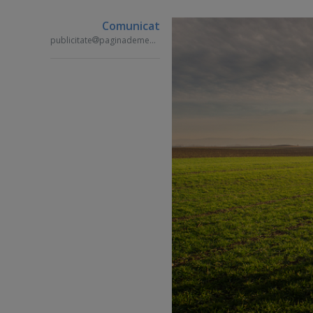
Comunicat
publicitate
paginademedia.ro