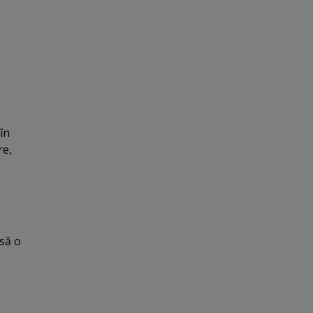
în
re,
 să o