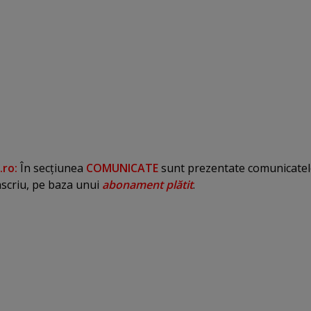
ro:
În secţiunea
COMUNICATE
sunt prezentate comunicatel
nscriu, pe baza unui
abonament plătit
.