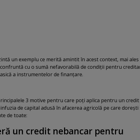
ntă un exemplu ce merită amintit în acest context, mai ales 
e confruntă cu o sumă nefavorabilă de condiţii pentru credita
lasică a instrumentelor de finanţare.
rincipalele 3 motive pentru care poţi aplica pentru un credit
infuzia de capital adusă în afacerea agricolă pe care doreşti
nte de toate:
feră un credit nebancar pentru