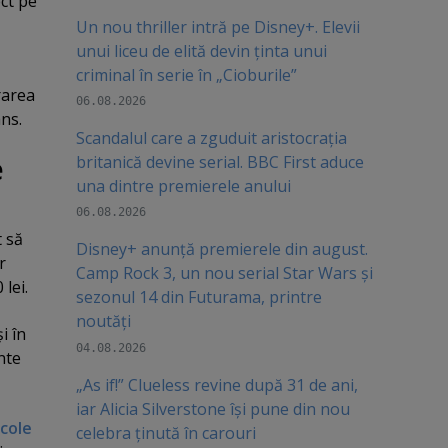
ect pe
Un nou thriller intră pe Disney+. Elevii
unui liceu de elită devin ținta unui
criminal în serie în „Cioburile”
rarea
06.08.2026
ns.
Scandalul care a zguduit aristocrația
e
britanică devine serial. BBC First aduce
una dintre premierele anului
06.08.2026
t să
Disney+ anunță premierele din august.
r
Camp Rock 3, un nou serial Star Wars și
lei.
sezonul 14 din Futurama, printre
noutăți
i în
04.08.2026
nte
„As if!” Clueless revine după 31 de ani,
iar Alicia Silverstone își pune din nou
icole
celebra ținută în carouri