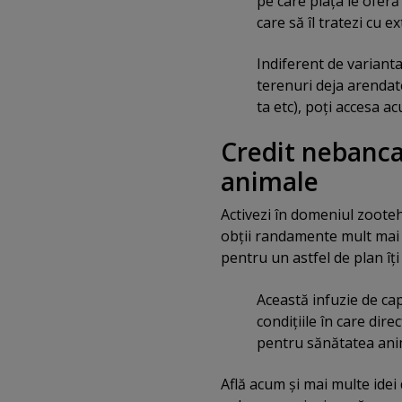
pe care piaţa le oferă
care să îl tratezi cu e
Indiferent de varianta
terenuri deja arendate
ta etc), poţi accesa 
Credit nebanc
animale
Activezi în domeniul zootehn
obţii randamente mult mai b
pentru un astfel de plan îţi
Această infuzie de cap
condiţiile în care dir
pentru sănătatea ani
Află acum şi mai multe idei