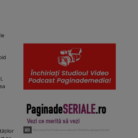
le
pid
l,
rea
tăţilor