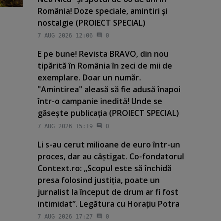
România! Doze speciale, amintiri şi
nostalgie (PROIECT SPECIAL)
7 AUG 2026 12:06
0
E pe bune! Revista BRAVO, din nou
tipărită în România în zeci de mii de
exemplare. Doar un număr.
"Amintirea" aleasă să fie adusă înapoi
într-o campanie inedită! Unde se
găseşte publicaţia (PROIECT SPECIAL)
7 AUG 2026 15:19
0
Li s-au cerut milioane de euro într-un
proces, dar au câştigat. Co-fondatorul
Context.ro: „Scopul este să închidă
presa folosind justiţia, poate un
jurnalist la început de drum ar fi fost
intimidat”. Legătura cu Horaţiu Potra
7 AUG 2026 17:27
0