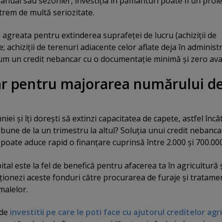
 anual sau sezonier, investiţia în pământuri poate fi un proi
xtrem de multă seriozitate.
 agreata pentru extinderea suprafeţei de lucru (achiziţii de
; achiziţii de terenuri adiacente celor aflate deja în administ
acum un credit nebancar cu o documentaţie minimă şi zero ava
ar pentru majorarea numărului d
iei şi îţi doreşti să extinzi capacitatea de capete, astfel încâ
une de la un trimestru la altul? Soluţia unui credit nebanca
 poate aduce rapid o finanţare cuprinsă între 2.000 şi 700.000 
ital este la fel de benefică pentru afacerea ta în agricultură ş
ecţionezi aceste fonduri către procurarea de furaje şi tratame
malelor.
 de
investitii pe care le poti face cu ajutorul creditelor agr