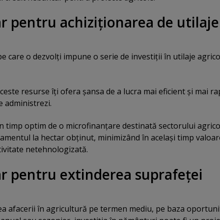
r pentru achiziţionarea de utilaje
e care o dezvolţi impune o serie de investiţii în utilaje agrico
este resurse îţi ofera şansa de a lucra mai eficient şi mai ra
e administrezi.
-un timp optim de o microfinanţare destinată sectorului agrico
amentul la hectar obţinut, minimizând în acelaşi timp valoa
tivitate netehnologizată.
r pentru extinderea suprafeţei
ea afacerii în agricultură pe termen mediu, pe baza oportuni