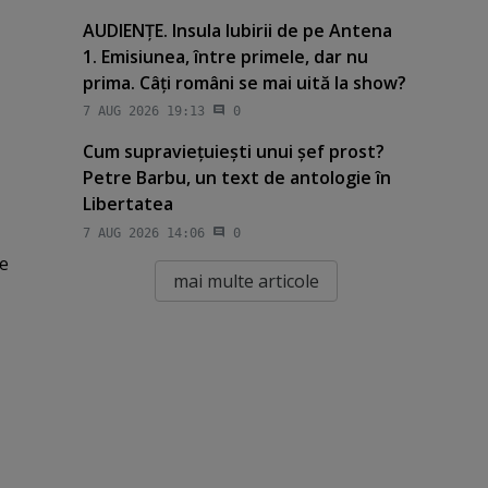
AUDIENŢE. Insula Iubirii de pe Antena
1. Emisiunea, între primele, dar nu
prima. Câţi români se mai uită la show?
7 AUG 2026 19:13
0
Cum supravieţuieşti unui şef prost?
Petre Barbu, un text de antologie în
Libertatea
7 AUG 2026 14:06
0
e
mai multe articole