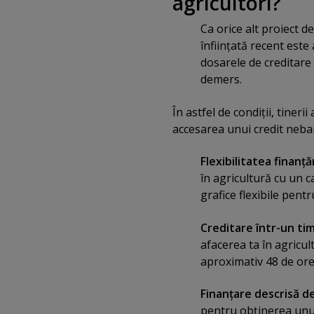
agricultori?
Ca orice alt proiect d
înfiinţată recent este 
dosarele de creditare 
demers.
În astfel de condiţii, tineri
accesarea unui credit neban
Flexibilitatea finanţ
în agricultură cu un c
grafice flexibile pen
Creditare într-un ti
afacerea ta în agricul
aproximativ 48 de ore
Finanţare descrisă 
pentru obţinerea unui