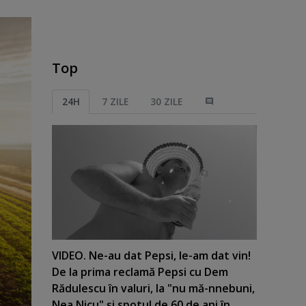
Top
24H
7 ZILE
30 ZILE
VIDEO. Ne-au dat Pepsi, le-am dat vin!
De la prima reclamă Pepsi cu Dem
Rădulescu în valuri, la "nu mă-nnebuni,
Nea Nicu" şi spotul de 60 de ani în