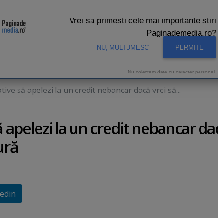
Vrei sa primesti cele mai importante stiri
Paginademedia.ro?
NU, MULTUMESC
PERMITE
CNA
INTERVIURI VIDEO
STUDIO VIDEO
AUDIENTE 
Nu colectam date cu caracter personal.
e să apelezi la un credit nebancar dacă vrei să...
apelezi la un credit nebancar da
ură
edin