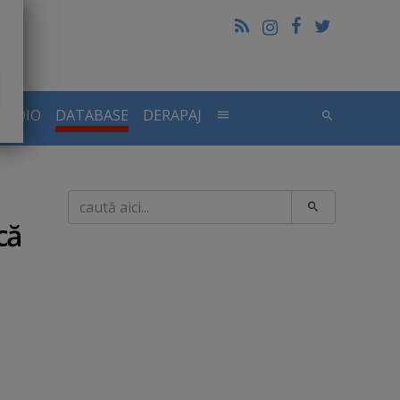
RADIO
DATABASE
DERAPAJ
Caută
că