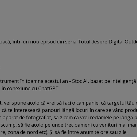
oacă, într-un nou episod din seria Totul despre Digital Outd
:
rument în toamna acestui an - Stoc AI, bazat pe inteligenţă
a fi în conexiune cu ChatGPT.
nt, vei spune acolo că vrei să faci o campanie, că targetul tău 
 că te interesează panouri lângă locuri în care se vând prod
un aparat de fotografiat, să zicem că vrei reclamele pe lângă 
 scump, să fie acolo pe unde trec oameni cu venituri mai mar
e, zona de nord etc). Şi să fie între anumite ore sau zile.