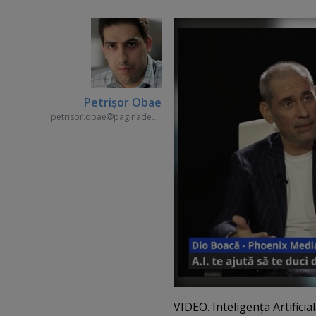
Petrişor Obae
petrisor.obae
paginademedia.ro
VIDEO. Inteligenţa Artifici