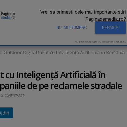
Vrei sa primesti cele mai importante stiri
Paginademedia.ro?
NU, MULTUMESC
PERMITE
CNA
INTERVIURI VIDEO
STUDIO VIDEO
AUDIENTE 
Nu colectam date cu caracter personal.
. Outdoor Digital făcut cu Inteligenţă Artificială în România. 
cu Inteligenţă Artificială în
aniile de pe reclamele stradale
0
COMENTARII
edin