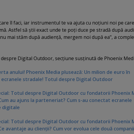
are îl faci, iar instrumentul te va ajuta cu noţiuni noi pe care
mă. Astfel să ştii exact unde te poţi duce pe stradă după aud
 nu mai stăm după audienţă, mergem noi după ea", a comple
l despre Digital Outdoor, secţiune susţinută de Phoenix Medi
rta anului! Phoenix Media plusează: Un milion de euro în
 ecranele stradale! Totul despre Digital Outdoor
ecial: Totul despre Digital Outdoor cu fondatorii Phoenix
). Cum au ajuns la parteneriat? Cum s-au conectat ecranele
 digitale
cial: Totul despre Digital Outdoor cu fondatorii Phoenix 
). Ce avantaje au clienţii? Cum vor evolua cele două compani