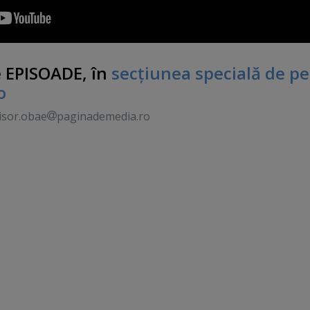
te EPISOADE, în
secţiunea specială de pe
o
isor.obae
paginademedia.ro