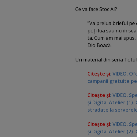
Ce va face Stoc AI?
"Va prelua brieful pe c
poţi lua sau nu în sea
ta. Cum am mai spus,
Dio Boacă.
Un material din seria Totu
Citeşte şi
:
VIDEO. Ofe
campanii gratuite pe
Citeşte şi
: VIDEO. Sp
şi Digital Atelier (1
stradate la serverele
Citeşte şi
:
VIDEO. Spe
şi Digital Atelier (2