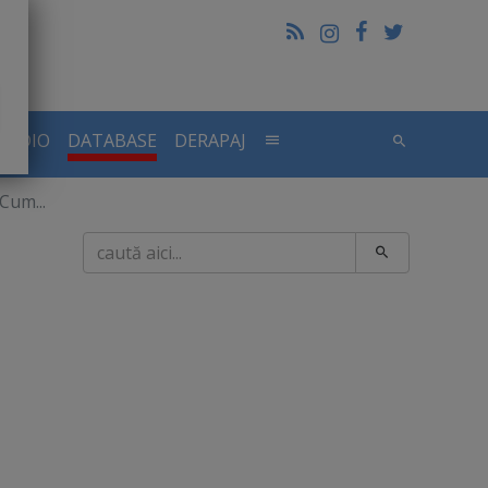
RADIO
DATABASE
DERAPAJ
Cum...
Caută