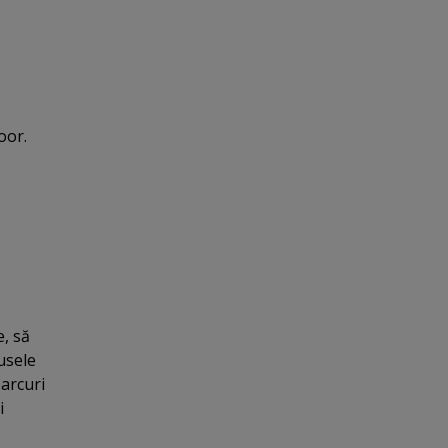
oor.
e, să
usele
parcuri
i