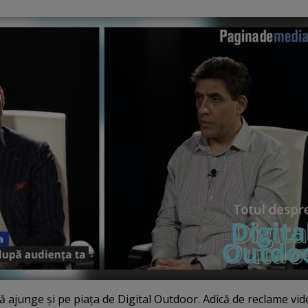
ală ajunge şi pe piaţa de Digital Outdoor. Adică de reclame vi