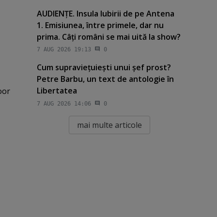
AUDIENŢE. Insula Iubirii de pe Antena
1. Emisiunea, între primele, dar nu
prima. Câţi români se mai uită la show?
7 AUG 2026 19:13
0
Cum supravieţuieşti unui şef prost?
Petre Barbu, un text de antologie în
Libertatea
oor
7 AUG 2026 14:06
0
mai multe articole