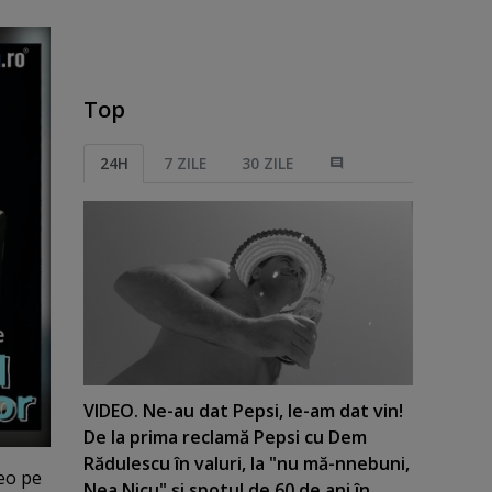
Top
24H
7 ZILE
30 ZILE
VIDEO. Ne-au dat Pepsi, le-am dat vin!
De la prima reclamă Pepsi cu Dem
Rădulescu în valuri, la "nu mă-nnebuni,
deo pe
Nea Nicu" şi spotul de 60 de ani în