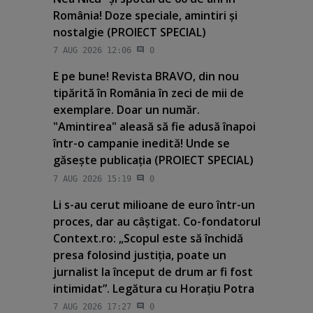
România! Doze speciale, amintiri şi
nostalgie (PROIECT SPECIAL)
7 AUG 2026 12:06
0
E pe bune! Revista BRAVO, din nou
tipărită în România în zeci de mii de
exemplare. Doar un număr.
"Amintirea" aleasă să fie adusă înapoi
într-o campanie inedită! Unde se
găseşte publicaţia (PROIECT SPECIAL)
7 AUG 2026 15:19
0
Li s-au cerut milioane de euro într-un
proces, dar au câştigat. Co-fondatorul
Context.ro: „Scopul este să închidă
presa folosind justiţia, poate un
jurnalist la început de drum ar fi fost
intimidat”. Legătura cu Horaţiu Potra
7 AUG 2026 17:27
0