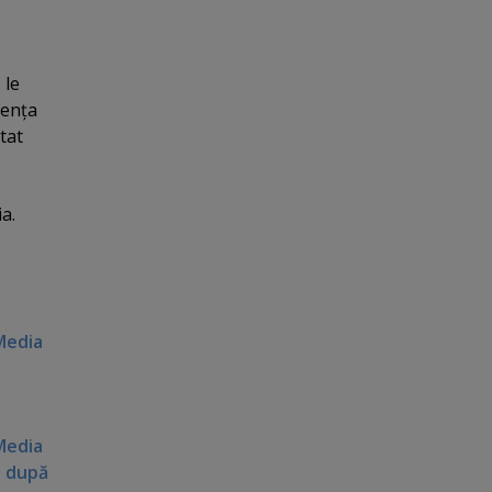
 le
ienţa
tat
a.
 Media
Media
i după