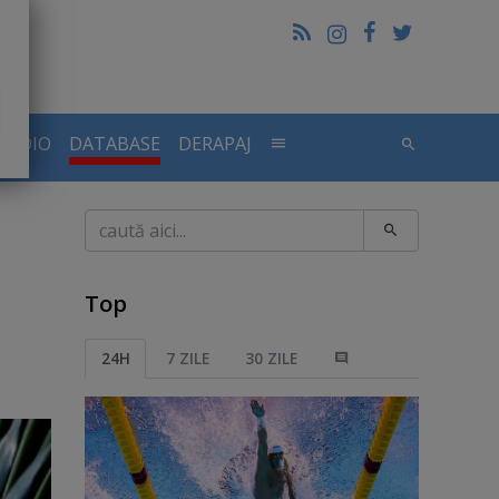
RADIO
DATABASE
DERAPAJ
Caută
Top
24H
7 ZILE
30 ZILE