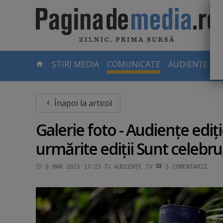
Skip
to
main
content
-
ȘTIRI MEDIA
COMUNICATE
AUDIENȚE TV
PAGINA
CURENTĂ
Înapoi la articol
Galerie foto - Audienţe ediţi
urmărite ediţii Sunt celebru
9 MAR 2015 17:25
AUDIENȚE TV
5
COMENTARII