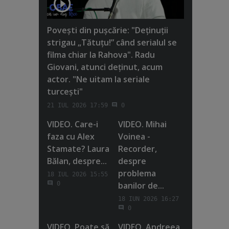
Poveşti din puşcărie: "Deţinuţii
strigau „Tătuţu!” când serialul se
filma chiar la Rahova". Radu
Giovani, atunci deţinut, acum
actor. "Ne uitam la seriale
turceşti"
21 IUL 2026 17:59
0
VIDEO. Care-i
VIDEO. Mihai
faza cu Alex
Voinea -
Stamate? Laura
Recorder,
Bălan, despre...
despre
problema
18 IUL 2026 15:55
banilor de...
0
18 IUN 2026 16:27
0
VIDEO. Poate să
VIDEO. Andreea