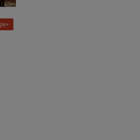
gle
+