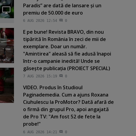
Paradis” are dată de lansare şi un
premiu de 50.000 de euro
6 AUG 2026 12:54
0
E pe bune! Revista BRAVO, din nou
tipărită în România în zeci de mii de
exemplare. Doar un număr.
"Amintirea" aleasă să fie adusă înapoi
într-o campanie inedită! Unde se
găseşte publicaţia (PROIECT SPECIAL)
7 AUG 2026 15:19
0
VIDEO. Produs în Studioul
Paginademedia. Cum a ajuns Roxana
Ciuhulescu la ProMotor? Dată afară de
o firmă din grupul Pro, apoi angajată
de Pro TV: "Am fost 52 de fete la
probe!"
6 AUG 2026 14:21
0