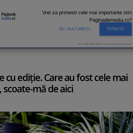
Vrei sa primesti cele mai importante stiri
Paginademedia.ro?
NU, MULTUMESC
PERMITE
CNA
INTERVIURI VIDEO
STUDIO VIDEO
AUDIENTE 
Nu colectam date cu caracter personal.
e cu ediţie. Care au fost cele mai
, scoate-mă de aici