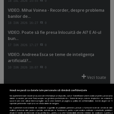
18 IUL 2026 15:55
0
VIDEO. Mihai Voinea - Recorder, despre problema
banilor de...
18 IUN 2026 16:27
0
VIDEO. Poate să fie presa înlocuită de AI? E AI-ul
bun...
17 IUN 2026 17:27
0
VIDEO. Andreea Esca se teme de inteligenţa
artificială?...
10 IUN 2026 18:07
0
Vezi toate
Nouă ne pasă ca datele tale personale să rămână confidențiale
Noi și partenerii noștri stocăm și/sau accesăm informații pe un dispozitiv, cum ar fi identificatori unici în cookie-uri pentru procesarea
datelor cu caracter personal. Puteți accepta sau gestiona preferințele dvs. făcând clic mai jos, inclusiv dreptul dvs. de a obiecta în
cazul în care este utilizat interesul legitim sau în orice moment pe pagina cu politica de confidențialitate. Aceste alegeri vor fi
PRIMA PAGINĂ
POLITICA DE COLECTARE ACORD COOKIE
raportate partenerilor noștri și nu vor afecta datele de navigare.
POLITICA DE CONFIDENȚIALITATE
DESPRE SITE
ECHIPA
Noi si partenerii nostri (retelele de socializare si agentiile de publicitate partenere, precum si furnizorii nostri de servicii de date
analitice) prelucram date pentru a permite website-ului sa functioneze, pentru a personaliza continutul si anunturile publicitare
DESPRE MINE
JOBURI
CONTACT
ARHIVA
afisate in functie de interesele si/sau profilul dvs., pentru a va oferi functionalitati aferente retelelor de socializare si pentru a