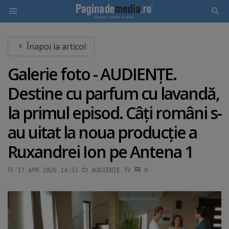
Skip
Înapoi la articol
to
main
Galerie foto - AUDIENŢE.
content
Destine cu parfum cu lavandă,
la primul episod. Câţi români s-
au uitat la noua producţie a
Ruxandrei Ion pe Antena 1
17 APR 2026 14:51
AUDIENȚE TV
0