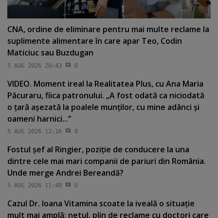
CNA, ordine de eliminare pentru mai multe reclame la
suplimente alimentare în care apar Teo, Codin
Maticiuc sau Buzdugan
5 AUG 2026 20:43
0
VIDEO. Moment ireal la Realitatea Plus, cu Ana Maria
Păcuraru, fiica patronului. „A fost odată ca niciodată
o ţară aşezată la poalele munţilor, cu mine adânci şi
oameni harnici...”
5 AUG 2026 12:16
0
Fostul şef al Ringier, poziţie de conducere la una
dintre cele mai mari companii de pariuri din România.
Unde merge Andrei Bereandă?
5 AUG 2026 11:40
0
Cazul Dr. Ioana Vitamina scoate la iveală o situaţie
mult mai amplă: netul, plin de reclame cu doctori care