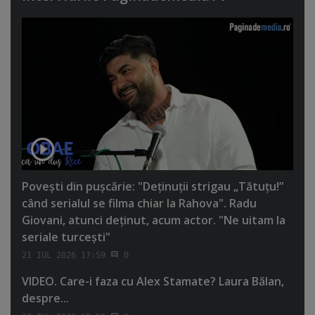
Poveşti din puşcărie: "Deţinuţii strigau „Tătuţu!”
când serialul se filma chiar la Rahova". Radu
Giovani, atunci deţinut, acum actor. "Ne uitam la
seriale turceşti"
21 IUL 2026 17:59
0
VIDEO. Care-i faza cu Alex Stamate? Laura Bălan,
despre...