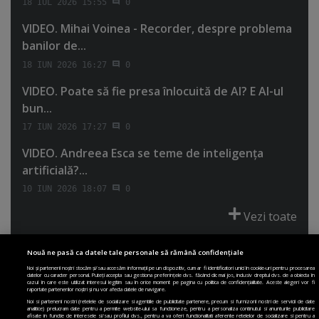
18 IUL 2026 15:55
0
VIDEO. Mihai Voinea - Recorder, despre problema
banilor de...
18 IUN 2026 16:27
0
VIDEO. Poate să fie presa înlocuită de AI? E AI-ul
bun...
17 IUN 2026 17:27
0
VIDEO. Andreea Esca se teme de inteligenţa
artificială?...
10 IUN 2026 18:07
0
Vezi toate
Nouă ne pasă ca datele tale personale să rămână confidențiale
Noi și partenerii noștri stocăm și/sau accesăm informații pe un dispozitiv, cum ar fi identificatori unici în cookie-uri pentru procesarea
datelor cu caracter personal. Puteți accepta sau gestiona preferințele dvs. făcând clic mai jos, inclusiv dreptul dvs. de a obiecta în
cazul în care este utilizat interesul legitim sau în orice moment pe pagina cu politica de confidențialitate. Aceste alegeri vor fi
PRIMA PAGINĂ
POLITICA DE COLECTARE ACORD COOKIE
raportate partenerilor noștri și nu vor afecta datele de navigare.
POLITICA DE CONFIDENȚIALITATE
DESPRE SITE
ECHIPA
Noi si partenerii nostri (retelele de socializare si agentiile de publicitate partenere, precum si furnizorii nostri de servicii de date
analitice) prelucram date pentru a permite website-ului sa functioneze, pentru a personaliza continutul si anunturile publicitare
DESPRE MINE
JOBURI
CONTACT
ARHIVA
afisate in functie de interesele si/sau profilul dvs., pentru a va oferi functionalitati aferente retelelor de socializare si pentru a