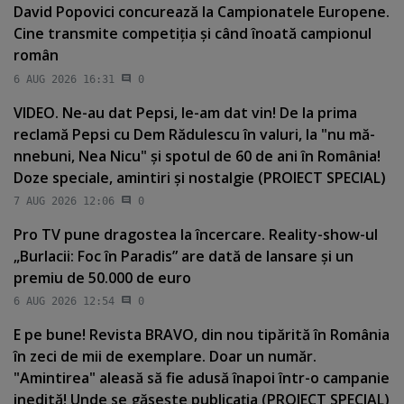
David Popovici concurează la Campionatele Europene.
Cine transmite competiţia şi când înoată campionul
român
6 AUG 2026 16:31
0
VIDEO. Ne-au dat Pepsi, le-am dat vin! De la prima
reclamă Pepsi cu Dem Rădulescu în valuri, la "nu mă-
nnebuni, Nea Nicu" şi spotul de 60 de ani în România!
Doze speciale, amintiri şi nostalgie (PROIECT SPECIAL)
7 AUG 2026 12:06
0
Pro TV pune dragostea la încercare. Reality-show-ul
„Burlacii: Foc în Paradis” are dată de lansare şi un
premiu de 50.000 de euro
6 AUG 2026 12:54
0
E pe bune! Revista BRAVO, din nou tipărită în România
în zeci de mii de exemplare. Doar un număr.
"Amintirea" aleasă să fie adusă înapoi într-o campanie
inedită! Unde se găseşte publicaţia (PROIECT SPECIAL)