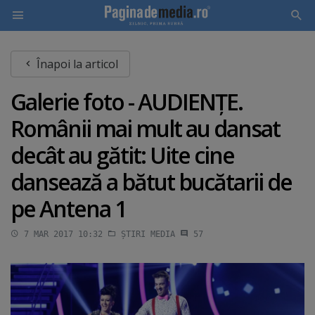
Skip
Înapoi la articol
to
main
Galerie foto - AUDIENŢE.
content
Românii mai mult au dansat
decât au gătit: Uite cine
dansează a bătut bucătarii de
pe Antena 1
7 MAR 2017 10:32
ȘTIRI MEDIA
57