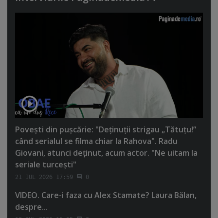
Poveşti din puşcărie: "Deţinuţii strigau „Tătuţu!”
când serialul se filma chiar la Rahova". Radu
Giovani, atunci deţinut, acum actor. "Ne uitam la
seriale turceşti"
21 IUL 2026 17:59
0
VIDEO. Care-i faza cu Alex Stamate? Laura Bălan,
despre...