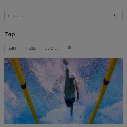
Caută
Top
24H
7 ZILE
30 ZILE