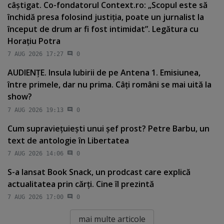
câştigat. Co-fondatorul Context.ro: „Scopul este să
închidă presa folosind justiţia, poate un jurnalist la
început de drum ar fi fost intimidat”. Legătura cu
Horaţiu Potra
7 AUG 2026 17:27
0
AUDIENŢE. Insula Iubirii de pe Antena 1. Emisiunea,
între primele, dar nu prima. Câţi români se mai uită la
show?
7 AUG 2026 19:13
0
Cum supravieţuieşti unui şef prost? Petre Barbu, un
text de antologie în Libertatea
7 AUG 2026 14:06
0
S-a lansat Book Snack, un prodcast care explică
actualitatea prin cărţi. Cine îl prezintă
7 AUG 2026 17:00
0
mai multe articole