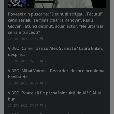
Poveşti din puşcărie: "Deţinuţii strigau „Tătuţu!”
când serialul se filma chiar la Rahova". Radu
Giovani, atunci deţinut, acum actor. "Ne uitam la
seriale turceşti"
21 IUL 2026 17:59
0
VIDEO. Care-i faza cu Alex Stamate? Laura Bălan,
despre...
18 IUL 2026 15:55
0
VIDEO. Mihai Voinea - Recorder, despre problema
banilor de...
18 IUN 2026 16:27
0
VIDEO. Poate să fie presa înlocuită de AI? E AI-ul
bun...
17 IUN 2026 17:27
0