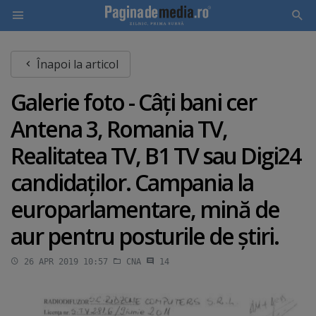
Skip
Înapoi la articol
to
main
Galerie foto - Câţi bani cer
content
Antena 3, Romania TV,
Realitatea TV, B1 TV sau Digi24
candidaţilor. Campania la
europarlamentare, mină de
aur pentru posturile de ştiri.
26 APR 2019 10:57
CNA
14