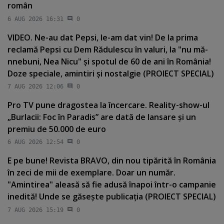
român
6 AUG 2026 16:31
0
VIDEO. Ne-au dat Pepsi, le-am dat vin! De la prima
reclamă Pepsi cu Dem Rădulescu în valuri, la "nu mă-
nnebuni, Nea Nicu" şi spotul de 60 de ani în România!
Doze speciale, amintiri şi nostalgie (PROIECT SPECIAL)
7 AUG 2026 12:06
0
Pro TV pune dragostea la încercare. Reality-show-ul
„Burlacii: Foc în Paradis” are dată de lansare şi un
premiu de 50.000 de euro
6 AUG 2026 12:54
0
E pe bune! Revista BRAVO, din nou tipărită în România
în zeci de mii de exemplare. Doar un număr.
"Amintirea" aleasă să fie adusă înapoi într-o campanie
inedită! Unde se găseşte publicaţia (PROIECT SPECIAL)
7 AUG 2026 15:19
0