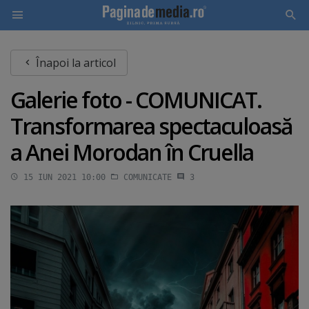
Skip
Înapoi la articol
to
main
Galerie foto - COMUNICAT.
content
Transformarea spectaculoasă
a Anei Morodan în Cruella
15 IUN 2021 10:00
COMUNICATE
3