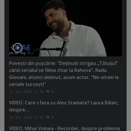
Poveşti din puşcărie: "Deţinuţii strigau „Tătuţu!”
când serialul se filma chiar la Rahova". Radu
Giovani, atunci deţinut, acum actor. "Ne uitam la
seriale turceşti"
21 IUL 2026 17:59
0
VIDEO. Care-i faza cu Alex Stamate? Laura Bălan,
despre...
18 IUL 2026 15:55
0
VIDEO. Mihai Voinea - Recorder, despre problema