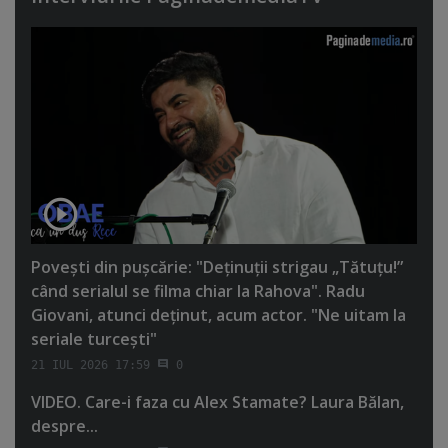
Poveşti din puşcărie: "Deţinuţii strigau „Tătuţu!”
când serialul se filma chiar la Rahova". Radu
Giovani, atunci deţinut, acum actor. "Ne uitam la
seriale turceşti"
21 IUL 2026 17:59
0
VIDEO. Care-i faza cu Alex Stamate? Laura Bălan,
despre...