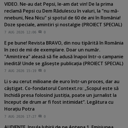
VIDEO. Ne-au dat Pepsi, le-am dat vin! De la prima
reclamă Pepsi cu Dem Rădulescu în valuri, la "nu mă-
nnebuni, Nea Nicu" şi spotul de 60 de ani în România!
Doze speciale, amintiri şi nostalgie (PROIECT SPECIAL)
7 AUG 2026 12:06
0
E pe bune! Revista BRAVO, din nou tipărită în România
în zeci de mii de exemplare. Doar un număr.
"Amintirea" aleasă să fie adusă înapoi într-o campanie
inedită! Unde se găseşte publicaţia (PROIECT SPECIAL)
7 AUG 2026 15:19
0
Li s-au cerut milioane de euro într-un proces, dar au
câştigat. Co-fondatorul Context.ro: „Scopul este să
închidă presa folosind justiţia, poate un jurnalist la
început de drum ar fi fost intimidat”. Legătura cu
Horaţiu Potra
7 AUG 2026 17:27
0
AUDIENŢE. Insula Iubirii de pe Antena 1. Emisiunea,