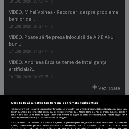
18 IUL 2026 15:55
0
VIDEO. Mihai Voinea - Recorder, despre problema
banilor de...
18 IUN 2026 16:27
0
VIDEO. Poate să fie presa înlocuită de AI? E AI-ul
bun...
17 IUN 2026 17:27
0
VIDEO. Andreea Esca se teme de inteligenţa
artificială?...
10 IUN 2026 18:07
0
Vezi toate
Nouă ne pasă ca datele tale personale să rămână confidențiale
Noi și partenerii noștri stocăm și/sau accesăm informații pe un dispozitiv, cum ar fi identificatori unici în cookie-uri pentru procesarea
datelor cu caracter personal. Puteți accepta sau gestiona preferințele dvs. făcând clic mai jos, inclusiv dreptul dvs. de a obiecta în
cazul în care este utilizat interesul legitim sau în orice moment pe pagina cu politica de confidențialitate. Aceste alegeri vor fi
PRIMA PAGINĂ
POLITICA DE COLECTARE ACORD COOKIE
raportate partenerilor noștri și nu vor afecta datele de navigare.
POLITICA DE CONFIDENȚIALITATE
DESPRE SITE
ECHIPA
Noi si partenerii nostri (retelele de socializare si agentiile de publicitate partenere, precum si furnizorii nostri de servicii de date
analitice) prelucram date pentru a permite website-ului sa functioneze, pentru a personaliza continutul si anunturile publicitare
DESPRE MINE
JOBURI
CONTACT
ARHIVA
afisate in functie de interesele si/sau profilul dvs., pentru a va oferi functionalitati aferente retelelor de socializare si pentru a