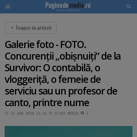
Skip
Înapoi la articol
to
main
Galerie foto - FOTO.
content
Concurenţii „obişnuiţi” de la
Survivor: O contabilă, o
vloggeriţă, o femeie de
serviciu sau un profesor de
canto, printre nume
13 IAN 2020 11:32
ȘTIRI MEDIA
1