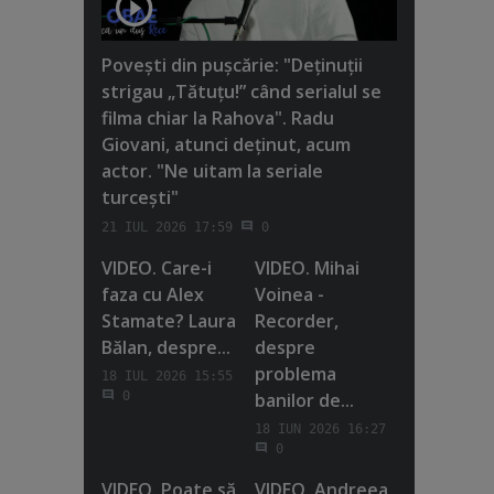
Poveşti din puşcărie: "Deţinuţii
strigau „Tătuţu!” când serialul se
filma chiar la Rahova". Radu
Giovani, atunci deţinut, acum
actor. "Ne uitam la seriale
turceşti"
21 IUL 2026 17:59
0
VIDEO. Care-i
VIDEO. Mihai
faza cu Alex
Voinea -
Stamate? Laura
Recorder,
Bălan, despre...
despre
problema
18 IUL 2026 15:55
banilor de...
0
18 IUN 2026 16:27
0
VIDEO. Poate să
VIDEO. Andreea