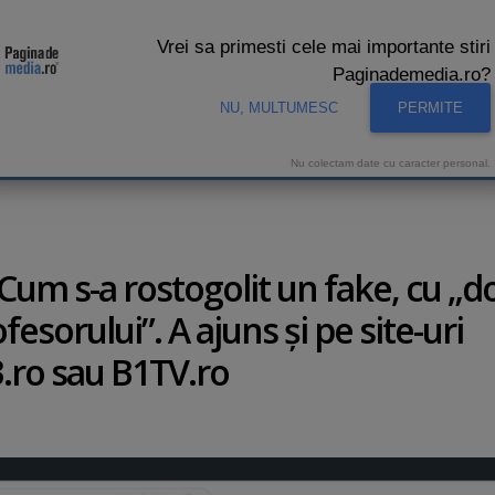
Vrei sa primesti cele mai importante stiri
Paginademedia.ro?
NU, MULTUMESC
PERMITE
CNA
INTERVIURI VIDEO
STUDIO VIDEO
AUDIENTE 
Nu colectam date cu caracter personal.
 Cum s-a rostogolit un fake, cu „d
ofesorului”. A ajuns şi pe site-uri
3.ro sau B1TV.ro