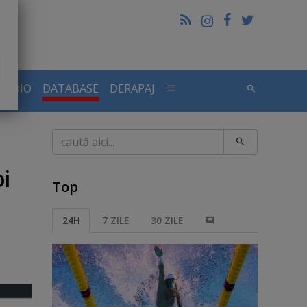
RADIO
DATABASE
DERAPAJ
Caută
oi
Top
24H
7 ZILE
30 ZILE