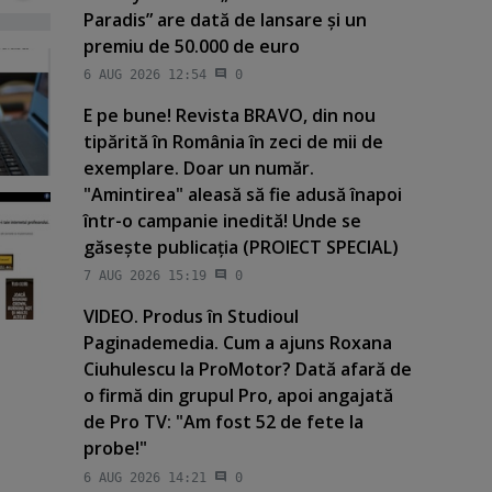
Paradis” are dată de lansare şi un
premiu de 50.000 de euro
6 AUG 2026 12:54
0
E pe bune! Revista BRAVO, din nou
tipărită în România în zeci de mii de
exemplare. Doar un număr.
"Amintirea" aleasă să fie adusă înapoi
într-o campanie inedită! Unde se
găseşte publicaţia (PROIECT SPECIAL)
7 AUG 2026 15:19
0
VIDEO. Produs în Studioul
Paginademedia. Cum a ajuns Roxana
Ciuhulescu la ProMotor? Dată afară de
o firmă din grupul Pro, apoi angajată
de Pro TV: "Am fost 52 de fete la
probe!"
6 AUG 2026 14:21
0