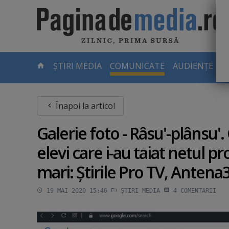
Skip
to
main
content
-
ȘTIRI MEDIA
COMUNICATE
AUDIENȚE TV
PAGINA
CURENTĂ
Înapoi la articol
Galerie foto - Râsu'-plânsu'.
elevi care i-au taiat netul pr
mari: Ştirile Pro TV, Antena
19 MAI 2020 15:46
ȘTIRI MEDIA
4
COMENTARII