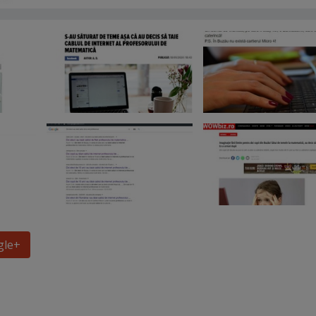
gle
+