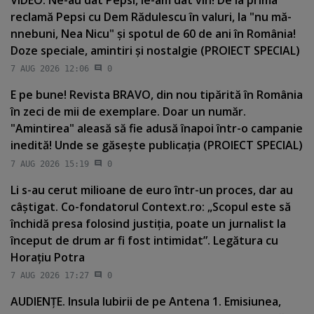
VIDEO. Ne-au dat Pepsi, le-am dat vin! De la prima
reclamă Pepsi cu Dem Rădulescu în valuri, la "nu mă-
nnebuni, Nea Nicu" şi spotul de 60 de ani în România!
Doze speciale, amintiri şi nostalgie (PROIECT SPECIAL)
7 AUG 2026 12:06
0
E pe bune! Revista BRAVO, din nou tipărită în România
în zeci de mii de exemplare. Doar un număr.
"Amintirea" aleasă să fie adusă înapoi într-o campanie
inedită! Unde se găseşte publicaţia (PROIECT SPECIAL)
7 AUG 2026 15:19
0
Li s-au cerut milioane de euro într-un proces, dar au
câştigat. Co-fondatorul Context.ro: „Scopul este să
închidă presa folosind justiţia, poate un jurnalist la
început de drum ar fi fost intimidat”. Legătura cu
Horaţiu Potra
7 AUG 2026 17:27
0
AUDIENŢE. Insula Iubirii de pe Antena 1. Emisiunea,