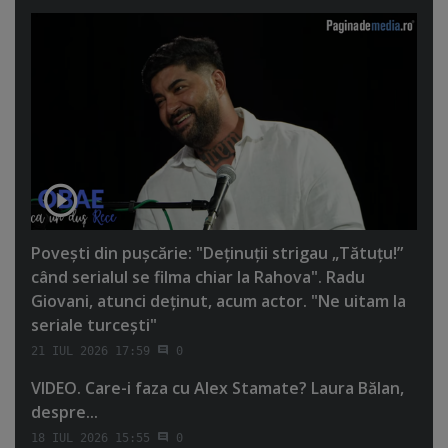
Poveşti din puşcărie: "Deţinuţii strigau „Tătuţu!”
când serialul se filma chiar la Rahova". Radu
Giovani, atunci deţinut, acum actor. "Ne uitam la
seriale turceşti"
21 IUL 2026 17:59
0
VIDEO. Care-i faza cu Alex Stamate? Laura Bălan,
despre...
18 IUL 2026 15:55
0