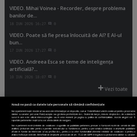
VIDEO. Mihai Voinea - Recorder, despre problema
banilor de...
18 IUN 2026 16:27
0
VIDEO. Poate să fie presa înlocuită de AI? E AI-ul
bun...
17 IUN 2026 17:27
0
VIDEO. Andreea Esca se teme de inteligenţa
artificială?...
10 IUN 2026 18:07
0
Vezi toate
Nouă ne pasă ca datele tale personale să rămână confidențiale
Noi și partenerii noștri stocăm și/sau accesăm informații pe un dispozitiv, cum ar fi identificatori unici în cookie-uri pentru procesarea
datelor cu caracter personal. Puteți accepta sau gestiona preferințele dvs. făcând clic mai jos, inclusiv dreptul dvs. de a obiecta în
cazul în care este utilizat interesul legitim sau în orice moment pe pagina cu politica de confidențialitate. Aceste alegeri vor fi
PRIMA PAGINĂ
POLITICA DE COLECTARE ACORD COOKIE
raportate partenerilor noștri și nu vor afecta datele de navigare.
POLITICA DE CONFIDENȚIALITATE
DESPRE SITE
ECHIPA
Noi si partenerii nostri (retelele de socializare si agentiile de publicitate partenere, precum si furnizorii nostri de servicii de date
analitice) prelucram date pentru a permite website-ului sa functioneze, pentru a personaliza continutul si anunturile publicitare
DESPRE MINE
JOBURI
CONTACT
ARHIVA
afisate in functie de interesele si/sau profilul dvs., pentru a va oferi functionalitati aferente retelelor de socializare si pentru a
analiza traficul pe website. Beneficiati de drepturile prevazute de art. 15-22 din GDPR in legatura cu prelucrarea datelor cu caracter