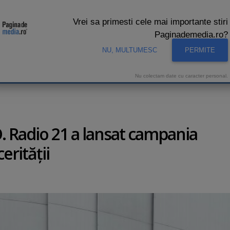
Vrei sa primesti cele mai importante stiri
Paginademedia.ro?
NU, MULTUMESC
PERMITE
CNA
INTERVIURI VIDEO
STUDIO VIDEO
AUDIENTE 
Nu colectam date cu caracter personal.
. Radio 21 a lansat campania
erităţii