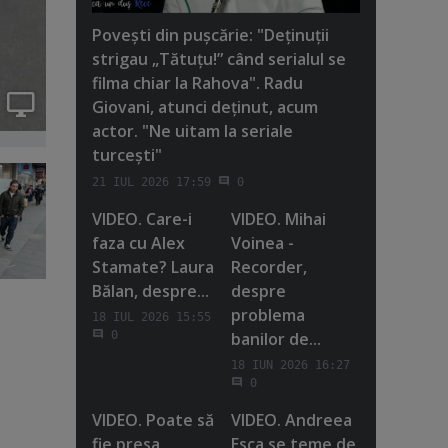
Poveşti din puşcărie: "Deţinuţii
strigau „Tătuţu!” când serialul se
filma chiar la Rahova". Radu
Giovani, atunci deţinut, acum
actor. "Ne uitam la seriale
turceşti"
21 IUL 2026 17:59
0
VIDEO. Care-i
VIDEO. Mihai
faza cu Alex
Voinea -
Stamate? Laura
Recorder,
Bălan, despre...
despre
problema
18 IUL 2026 15:55
banilor de...
0
18 IUN 2026 16:27
0
VIDEO. Poate să
VIDEO. Andreea
fie presa
Esca se teme de