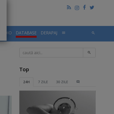
RADIO
DATABASE
DERAPAJ
Caută
Top
24H
7 ZILE
30 ZILE