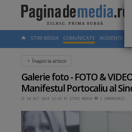
Skip
to
main
content
-
ȘTIRI MEDIA
COMUNICATE
AUDIENȚE TV
PAGINA
CURENTĂ
Înapoi la articol
Galerie foto - FOTO & VIDEO
Manifestul Portocaliu al Sinc
14 OCT 2015 13:47
ȘTIRI MEDIA
1
COMENTARII