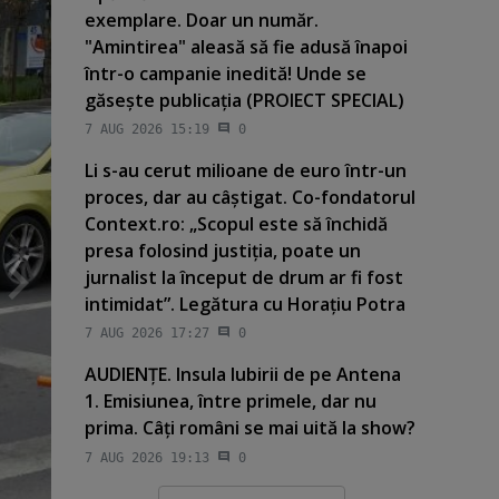
exemplare. Doar un număr.
"Amintirea" aleasă să fie adusă înapoi
într-o campanie inedită! Unde se
găseşte publicaţia (PROIECT SPECIAL)
7 AUG 2026 15:19
0
Li s-au cerut milioane de euro într-un
proces, dar au câştigat. Co-fondatorul
Context.ro: „Scopul este să închidă
presa folosind justiţia, poate un
jurnalist la început de drum ar fi fost
intimidat”. Legătura cu Horaţiu Potra
7 AUG 2026 17:27
0
AUDIENŢE. Insula Iubirii de pe Antena
1. Emisiunea, între primele, dar nu
prima. Câţi români se mai uită la show?
7 AUG 2026 19:13
0