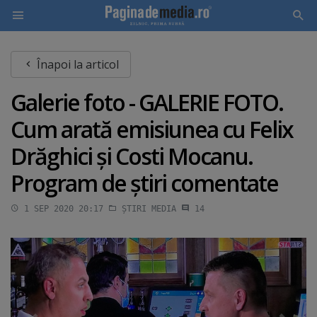
Skip
Înapoi la articol
to
main
Galerie foto - GALERIE FOTO.
content
Cum arată emisiunea cu Felix
Drăghici şi Costi Mocanu.
Program de ştiri comentate
1 SEP 2020 20:17
ȘTIRI MEDIA
14