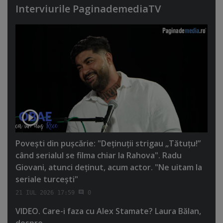
Interviurile PaginademediaTV
Poveşti din puşcărie: "Deţinuţii strigau „Tătuţu!”
când serialul se filma chiar la Rahova". Radu
Giovani, atunci deţinut, acum actor. "Ne uitam la
seriale turceşti"
21 IUL 2026 17:59
0
VIDEO. Care-i faza cu Alex Stamate? Laura Bălan,
despre...