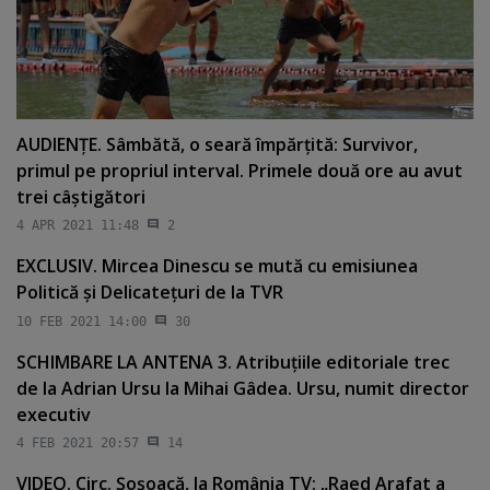
AUDIENŢE. Sâmbătă, o seară împărţită: Survivor,
primul pe propriul interval. Primele două ore au avut
trei câştigători
4 APR 2021 11:48
2
EXCLUSIV. Mircea Dinescu se mută cu emisiunea
Politică şi Delicateţuri de la TVR
10 FEB 2021 14:00
30
SCHIMBARE LA ANTENA 3. Atribuţiile editoriale trec
de la Adrian Ursu la Mihai Gâdea. Ursu, numit director
executiv
4 FEB 2021 20:57
14
VIDEO. Circ. Şoşoacă, la România TV: „Raed Arafat a