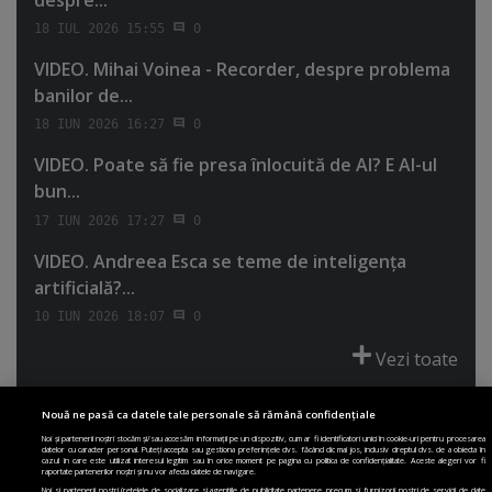
18 IUL 2026 15:55
0
VIDEO. Mihai Voinea - Recorder, despre problema
banilor de...
18 IUN 2026 16:27
0
VIDEO. Poate să fie presa înlocuită de AI? E AI-ul
bun...
17 IUN 2026 17:27
0
VIDEO. Andreea Esca se teme de inteligenţa
artificială?...
10 IUN 2026 18:07
0
Vezi toate
Nouă ne pasă ca datele tale personale să rămână confidențiale
Noi și partenerii noștri stocăm și/sau accesăm informații pe un dispozitiv, cum ar fi identificatori unici în cookie-uri pentru procesarea
datelor cu caracter personal. Puteți accepta sau gestiona preferințele dvs. făcând clic mai jos, inclusiv dreptul dvs. de a obiecta în
cazul în care este utilizat interesul legitim sau în orice moment pe pagina cu politica de confidențialitate. Aceste alegeri vor fi
PRIMA PAGINĂ
POLITICA DE COLECTARE ACORD COOKIE
raportate partenerilor noștri și nu vor afecta datele de navigare.
Noi si partenerii nostri (retelele de socializare si agentiile de publicitate partenere, precum si furnizorii nostri de servicii de date