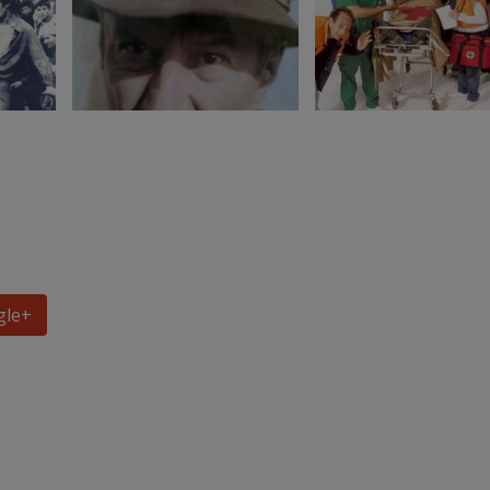
gle
+