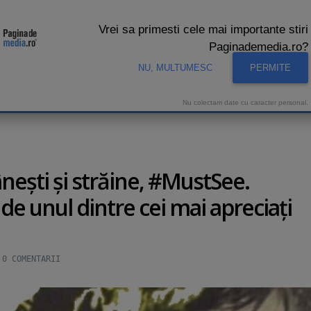
Vrei sa primesti cele mai importante stiri
Paginademedia.ro?
NU, MULTUMESC
PERMITE
CNA
INTERVIURI VIDEO
STUDIO VIDEO
AUDIENTE 
Nu colectam date cu caracter personal.
âneşti şi străine, #MustSee.
e unul dintre cei mai apreciaţi
0
COMENTARII