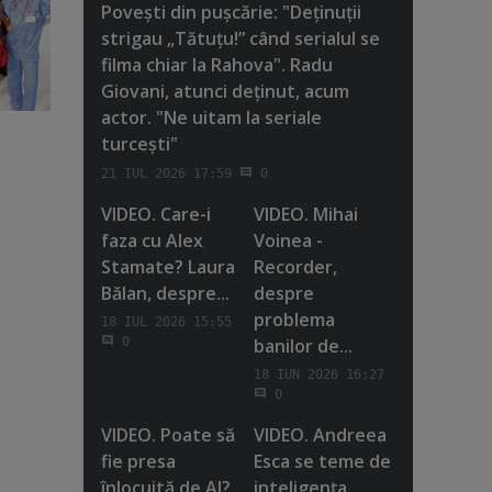
Poveşti din puşcărie: "Deţinuţii
strigau „Tătuţu!” când serialul se
filma chiar la Rahova". Radu
Giovani, atunci deţinut, acum
actor. "Ne uitam la seriale
turceşti"
21 IUL 2026 17:59
0
VIDEO. Care-i
VIDEO. Mihai
faza cu Alex
Voinea -
Stamate? Laura
Recorder,
Bălan, despre...
despre
problema
18 IUL 2026 15:55
banilor de...
0
18 IUN 2026 16:27
0
VIDEO. Poate să
VIDEO. Andreea
fie presa
Esca se teme de
înlocuită de AI?
inteligenţa