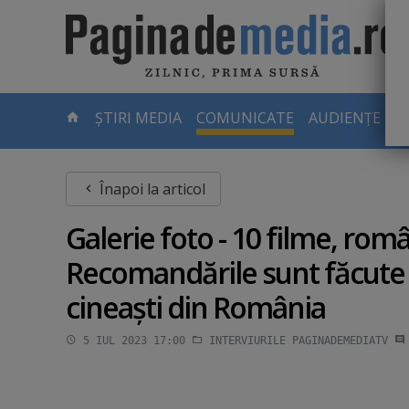
Skip
to
main
content
-
ȘTIRI MEDIA
COMUNICATE
AUDIENȚE TV
PAGINA
CURENTĂ
Înapoi la articol
Galerie foto - 10 filme, rom
Recomandările sunt făcute d
cineaşti din România
5 IUL 2023 17:00
INTERVIURILE PAGINADEMEDIATV