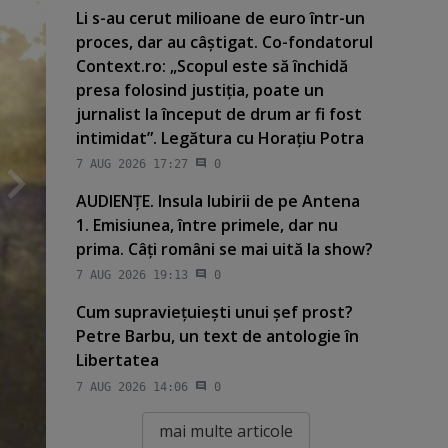
Li s-au cerut milioane de euro într-un
proces, dar au câştigat. Co-fondatorul
Context.ro: „Scopul este să închidă
presa folosind justiţia, poate un
jurnalist la început de drum ar fi fost
intimidat”. Legătura cu Horaţiu Potra
7 AUG 2026 17:27
0
AUDIENŢE. Insula Iubirii de pe Antena
1. Emisiunea, între primele, dar nu
prima. Câţi români se mai uită la show?
7 AUG 2026 19:13
0
Cum supravieţuieşti unui şef prost?
Petre Barbu, un text de antologie în
Libertatea
7 AUG 2026 14:06
0
mai multe articole