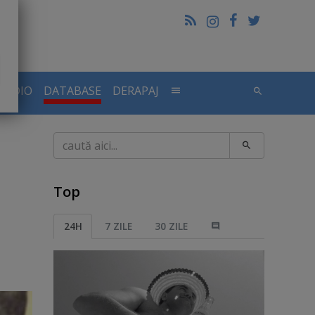
RADIO
DATABASE
DERAPAJ
Caută
Top
24H
7 ZILE
30 ZILE