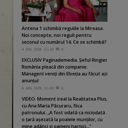
Antena 1 schimbă regulile la Mireasa.
Noi concepte, noi reguli pentru
sezonul cu numărul 14. Ce se schimbă?
4 AUG 2026 11:10
0
EXCLUSIV Paginademedia. Şeful Ringier
România pleacă din companie.
Managerii veniţi din Elveţia au făcut azi
anunţul
4 AUG 2026 12:04
0
VIDEO. Moment ireal la Realitatea Plus,
cu Ana Maria Păcuraru, fiica
patronului. „A fost odată ca niciodată
o ţară aşezată la poalele munţilor, cu
mine adânci şi oameni harnici...”