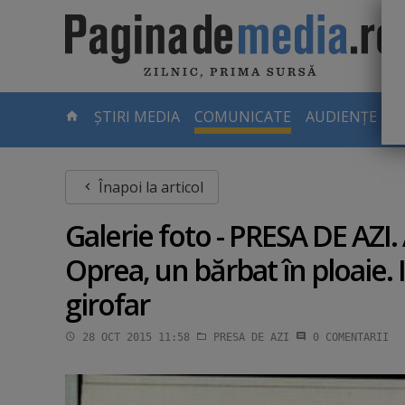
Skip
to
main
content
-
ȘTIRI MEDIA
COMUNICATE
AUDIENȚE TV
PAGINA
CURENTĂ
Înapoi la articol
Galerie foto - PRESA DE AZI. 
Oprea, un bărbat în ploaie. 
girofar
28 OCT 2015 11:58
PRESA DE AZI
0
COMENTARII