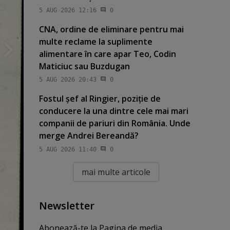
5 AUG 2026 12:16
0
CNA, ordine de eliminare pentru mai
multe reclame la suplimente
alimentare în care apar Teo, Codin
Maticiuc sau Buzdugan
5 AUG 2026 20:43
0
Fostul şef al Ringier, poziţie de
conducere la una dintre cele mai mari
companii de pariuri din România. Unde
merge Andrei Bereandă?
5 AUG 2026 11:40
0
mai multe articole
Newsletter
Abonează-te la Pagina de media