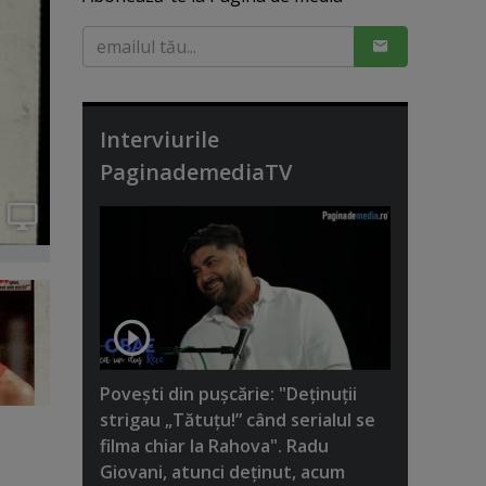
Interviurile
PaginademediaTV
Poveşti din puşcărie: "Deţinuţii
strigau „Tătuţu!” când serialul se
filma chiar la Rahova". Radu
Giovani, atunci deţinut, acum