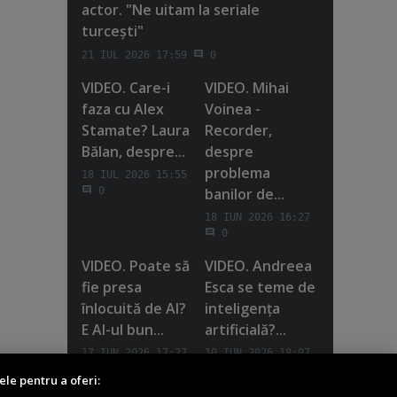
actor. "Ne uitam la seriale
turceşti"
21 IUL 2026 17:59
0
VIDEO. Care-i
VIDEO. Mihai
faza cu Alex
Voinea -
Stamate? Laura
Recorder,
Bălan, despre...
despre
problema
18 IUL 2026 15:55
banilor de...
0
18 IUN 2026 16:27
0
VIDEO. Poate să
VIDEO. Andreea
fie presa
Esca se teme de
înlocuită de AI?
inteligenţa
E AI-ul bun...
artificială?...
17 IUN 2026 17:27
10 IUN 2026 18:07
0
0
ele pentru a oferi: