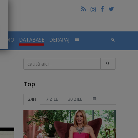
RADIO
DATABASE
DERAPAJ
Caută
Top
24H
7 ZILE
30 ZILE