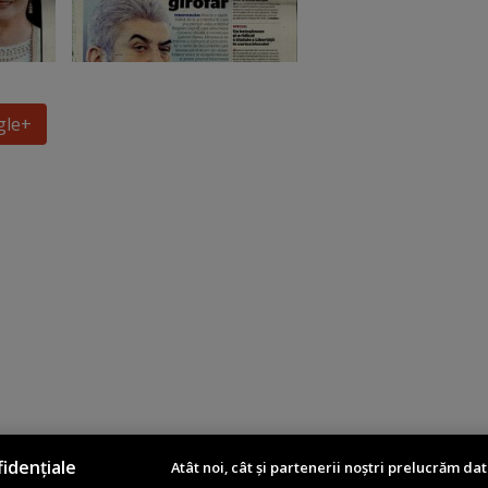
gle
+
idențiale
Atât noi, cât și partenerii noștri prelucrăm dat