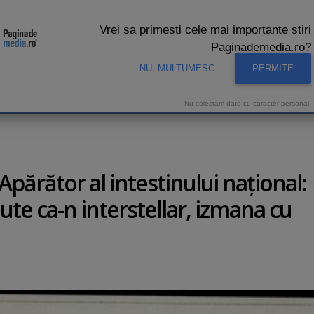
Vrei sa primesti cele mai importante stiri
Paginademedia.ro?
NU, MULTUMESC
PERMITE
CNA
INTERVIURI VIDEO
STUDIO VIDEO
AUDIENTE 
Nu colectam date cu caracter personal.
Apărător al intestinului naţional:
Iute ca-n interstellar, izmana cu