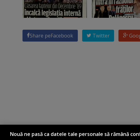
Share pe
Facebook
Twitter
Goo
Nouă ne pasă ca datele tale personale să rămână conf