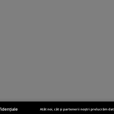
idențiale
Atât noi, cât și partenerii noștri prelucrăm dat