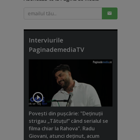
Interviurile
PaginademediaTV
Poveşti din puşcărie: "Deţinuţii
strigau „Tătuţu!” când serialul se
filma chiar la Rahova". Radu
Giovani, atunci deţinut, acum