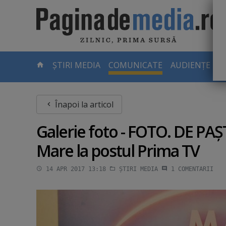
Skip
to
main
content
-
ȘTIRI MEDIA
COMUNICATE
AUDIENȚE TV
PAGINA
CURENTĂ
Înapoi la articol
Galerie foto - FOTO. DE PAŞ
Mare la postul Prima TV
14 APR 2017 13:18
ȘTIRI MEDIA
1
COMENTARII