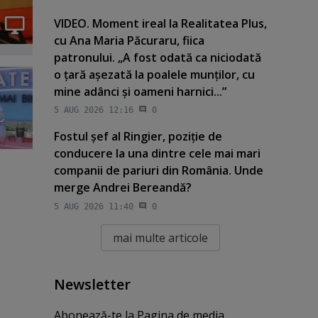
VIDEO. Moment ireal la Realitatea Plus,
cu Ana Maria Păcuraru, fiica
patronului. „A fost odată ca niciodată
o ţară aşezată la poalele munţilor, cu
mine adânci şi oameni harnici...”
5 AUG 2026 12:16
0
Fostul şef al Ringier, poziţie de
conducere la una dintre cele mai mari
companii de pariuri din România. Unde
merge Andrei Bereandă?
5 AUG 2026 11:40
0
mai multe articole
Newsletter
Abonează-te la Pagina de media