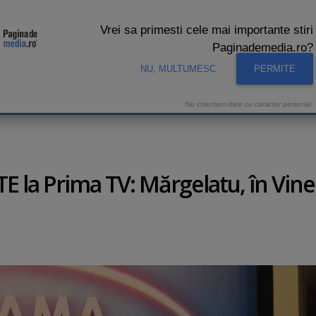
Vrei sa primesti cele mai importante stiri
Paginademedia.ro?
NU, MULTUMESC
PERMITE
CNA
INTERVIURI VIDEO
STUDIO VIDEO
AUDIENTE 
Nu colectam date cu caracter personal.
TE la Prima TV: Mărgelatu, în Vin