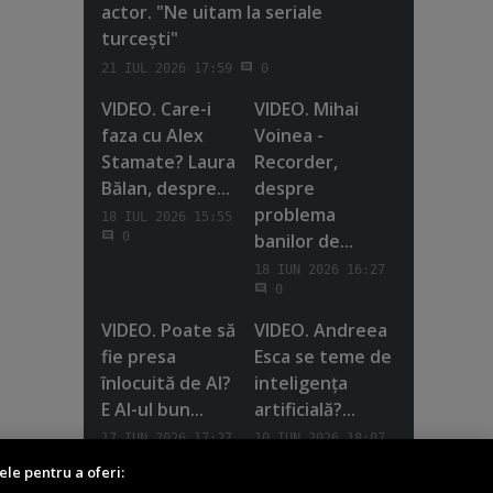
actor. "Ne uitam la seriale
turceşti"
21 IUL 2026 17:59
0
VIDEO. Care-i
VIDEO. Mihai
faza cu Alex
Voinea -
Stamate? Laura
Recorder,
Bălan, despre...
despre
problema
18 IUL 2026 15:55
banilor de...
0
18 IUN 2026 16:27
0
VIDEO. Poate să
VIDEO. Andreea
fie presa
Esca se teme de
înlocuită de AI?
inteligenţa
E AI-ul bun...
artificială?...
17 IUN 2026 17:27
10 IUN 2026 18:07
0
0
ele pentru a oferi: