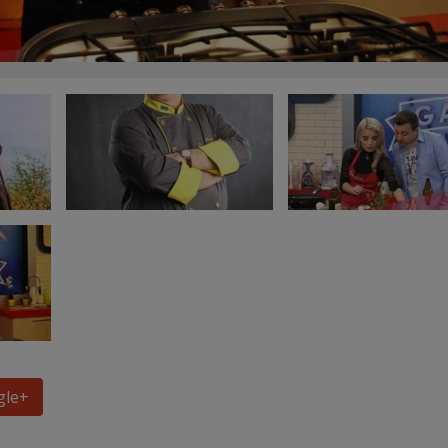
gle
+