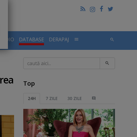
RADIO
DATABASE
DERAPAJ
Caută
erea
Top
24H
7 ZILE
30 ZILE