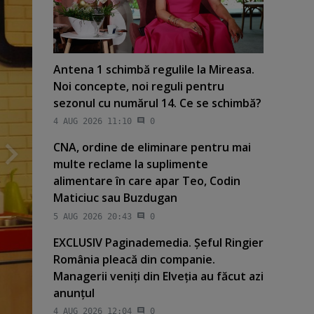
Antena 1 schimbă regulile la Mireasa.
Noi concepte, noi reguli pentru
sezonul cu numărul 14. Ce se schimbă?
4 AUG 2026 11:10
0
CNA, ordine de eliminare pentru mai
multe reclame la suplimente
alimentare în care apar Teo, Codin
Maticiuc sau Buzdugan
5 AUG 2026 20:43
0
EXCLUSIV Paginademedia. Şeful Ringier
România pleacă din companie.
Managerii veniţi din Elveţia au făcut azi
anunţul
4 AUG 2026 12:04
0