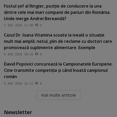
Fostul şef al Ringier, poziţie de conducere la una
dintre cele mai mari companii de pariuri din România.
Unde merge Andrei Bereandă?
5 AUG 2026 11:40
0
Cazul Dr. Ioana Vitamina scoate la iveală o situaţie
mult mai amplă: netul, plin de reclame cu doctori care
promovează suplimente alimentare. Exemple
5 AUG 2026 18:16
0
David Popovici concurează la Campionatele Europene.
Cine transmite competiţia şi când înoată campionul
român
6 AUG 2026 16:31
0
mai multe articole
Newsletter