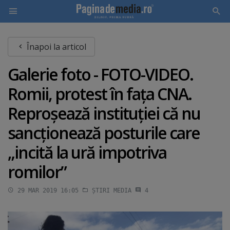
Skip
Înapoi la articol
to
main
Galerie foto - FOTO-VIDEO.
content
Romii, protest în faţa CNA.
Reproşează instituţiei că nu
sancţionează posturile care
„incită la ură impotriva
romilor”
29 MAR 2019 16:05
ȘTIRI MEDIA
4