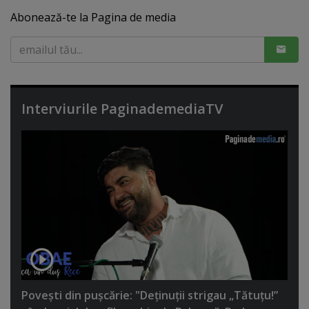
Abonează-te la Pagina de media
Interviurile PaginademediaTV
Poveşti din puşcărie: "Deţinuţii strigau „Tătuţu!”