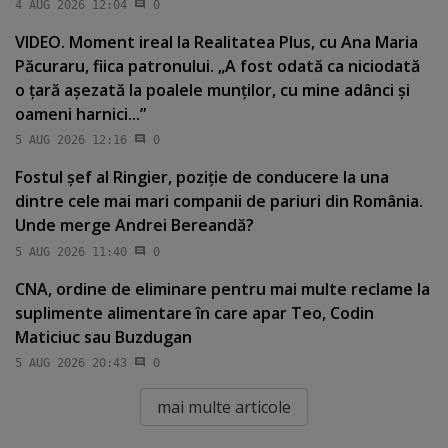
4 AUG 2026 12:04
0
VIDEO. Moment ireal la Realitatea Plus, cu Ana Maria
Păcuraru, fiica patronului. „A fost odată ca niciodată
o ţară aşezată la poalele munţilor, cu mine adânci şi
oameni harnici...”
5 AUG 2026 12:16
0
Fostul şef al Ringier, poziţie de conducere la una
dintre cele mai mari companii de pariuri din România.
Unde merge Andrei Bereandă?
5 AUG 2026 11:40
0
CNA, ordine de eliminare pentru mai multe reclame la
suplimente alimentare în care apar Teo, Codin
Maticiuc sau Buzdugan
5 AUG 2026 20:43
0
mai multe articole