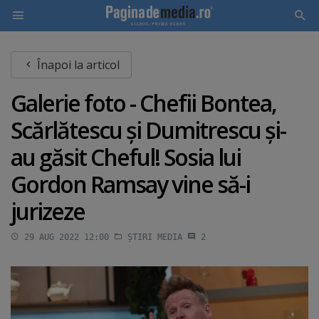
Skip
Înapoi la articol
to
main
Galerie foto - Chefii Bontea,
content
Scărlătescu şi Dumitrescu şi-
au găsit Cheful! Sosia lui
Gordon Ramsay vine să-i
jurizeze
29 AUG 2022 12:00
ȘTIRI MEDIA
2