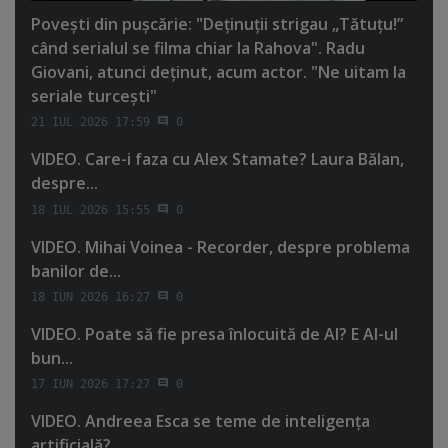
Poveşti din puşcărie: "Deţinuţii strigau „Tătuţu!”
când serialul se filma chiar la Rahova". Radu
Giovani, atunci deţinut, acum actor. "Ne uitam la
seriale turceşti"
21 IUL 2026 17:59
0
VIDEO. Care-i faza cu Alex Stamate? Laura Bălan,
despre...
18 IUL 2026 15:55
0
VIDEO. Mihai Voinea - Recorder, despre problema
banilor de...
18 IUN 2026 16:27
0
VIDEO. Poate să fie presa înlocuită de AI? E AI-ul
bun...
17 IUN 2026 17:27
0
VIDEO. Andreea Esca se teme de inteligenţa
artificială?...