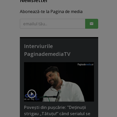
Newsletter
Abonează-te la Pagina de media
Interviurile
PaginademediaTV
Poveşti din puşcărie: "Deţinuţii
strigau „Tătuţu!” când serialul se