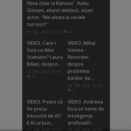
filma chiar la Rahova". Radu
Giovani, atunci deţinut, acum
actor. "Ne uitam la seriale
turceşti"
21 IUL 2026 17:59
0
VIDEO. Care-i
VIDEO. Mihai
faza cu Alex
Voinea -
Stamate? Laura
Recorder,
Bălan, despre...
despre
problema
18 IUL 2026 15:55
banilor de...
0
18 IUN 2026 16:27
0
VIDEO. Poate să
VIDEO. Andreea
fie presa
Esca se teme de
înlocuită de AI?
inteligenţa
E AI-ul bun...
artificială?...
17 IUN 2026 17:27
10 IUN 2026 18:07