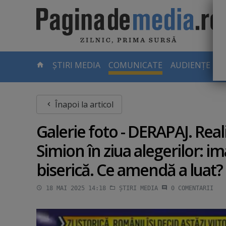
Skip
to
main
content
-
ȘTIRI MEDIA
COMUNICATE
AUDIENȚE TV
PAGINA
CURENTĂ
Înapoi la articol
Galerie foto - DERAPAJ. Re
Simion în ziua alegerilor: im
biserică. Ce amendă a luat?
18 MAI 2025 14:18
ȘTIRI MEDIA
0
COMENTARII