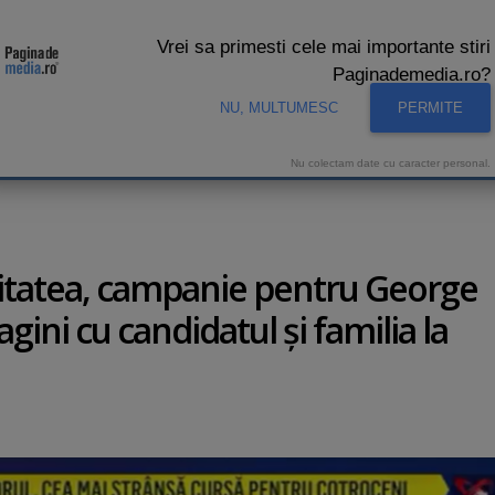
Vrei sa primesti cele mai importante stiri
Paginademedia.ro?
NU, MULTUMESC
PERMITE
CNA
INTERVIURI VIDEO
STUDIO VIDEO
AUDIENTE 
Nu colectam date cu caracter personal.
alitatea, campanie pentru George
agini cu candidatul şi familia la