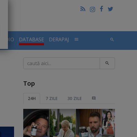
RADIO
DATABASE
DERAPAJ
Caută
Top
24H
7 ZILE
30 ZILE