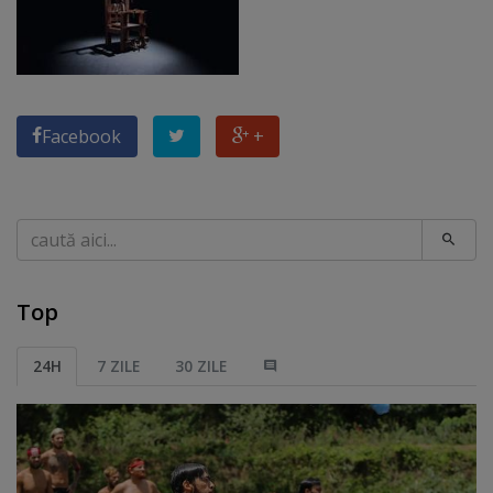
Facebook
+
Caută
Top
24H
7 ZILE
30 ZILE