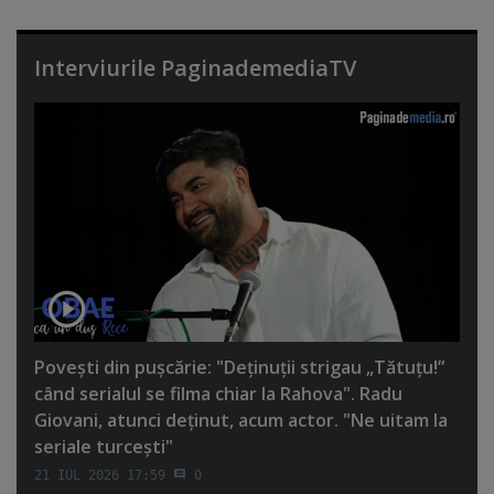
Interviurile PaginademediaTV
Poveşti din puşcărie: "Deţinuţii strigau „Tătuţu!”
când serialul se filma chiar la Rahova". Radu
Giovani, atunci deţinut, acum actor. "Ne uitam la
seriale turceşti"
21 IUL 2026 17:59
0