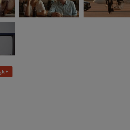
gle
+