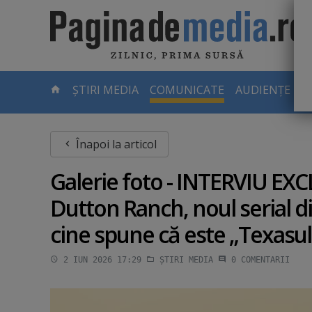
Skip
to
main
content
-
ȘTIRI MEDIA
COMUNICATE
AUDIENȚE TV
PAGINA
CURENTĂ
Înapoi la articol
Galerie foto - INTERVIU EX
Dutton Ranch, noul serial d
cine spune că este „Texasul
2 IUN 2026 17:29
ȘTIRI MEDIA
0
COMENTARII