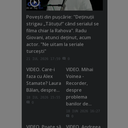
Poveşti din puşcărie: "Deţinuţii
strigau „Tătuţu!” când serialul se
filma chiar la Rahova". Radu
Giovani, atunci deţinut, acum
actor. "Ne uitam la seriale
turceşti"
21 IUL 2026 17:59
0
VIDEO. Care-i
VIDEO. Mihai
faza cu Alex
Voinea -
Stamate? Laura
Recorder,
Bălan, despre...
despre
problema
18 IUL 2026 15:55
banilor de...
0
18 IUN 2026 16:27
0
VIDEO. Poate să
VIDEO. Andreea