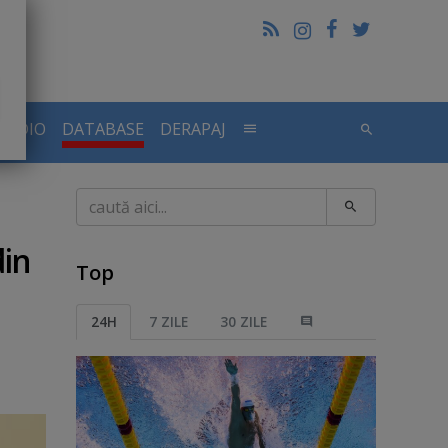
RADIO
DATABASE
DERAPAJ
Caută
din
Top
24H
7 ZILE
30 ZILE