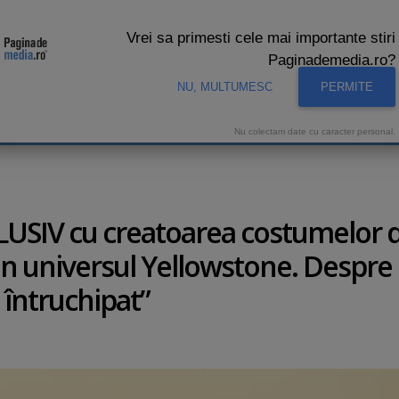
Vrei sa primesti cele mai importante stiri
Paginademedia.ro?
NU, MULTUMESC
PERMITE
CNA
INTERVIURI VIDEO
STUDIO VIDEO
AUDIENTE 
Nu colectam date cu caracter personal.
CLUSIV cu creatoarea costumelor 
in universul Yellowstone. Despre
 întruchipat”