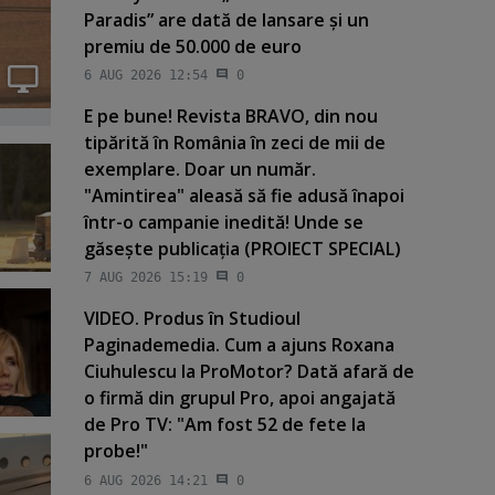
Paradis” are dată de lansare şi un
premiu de 50.000 de euro
6 AUG 2026 12:54
0
E pe bune! Revista BRAVO, din nou
tipărită în România în zeci de mii de
exemplare. Doar un număr.
"Amintirea" aleasă să fie adusă înapoi
într-o campanie inedită! Unde se
găseşte publicaţia (PROIECT SPECIAL)
7 AUG 2026 15:19
0
VIDEO. Produs în Studioul
Paginademedia. Cum a ajuns Roxana
Ciuhulescu la ProMotor? Dată afară de
o firmă din grupul Pro, apoi angajată
de Pro TV: "Am fost 52 de fete la
probe!"
6 AUG 2026 14:21
0