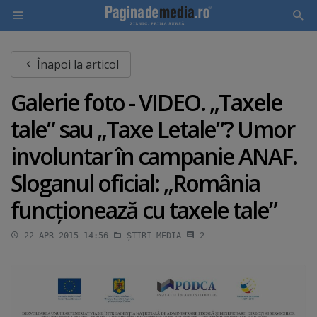
Skip
Înapoi la articol
to
main
Galerie foto - VIDEO. „Taxele
content
tale” sau „Taxe Letale”? Umor
involuntar în campanie ANAF.
Sloganul oficial: „România
funcţionează cu taxele tale”
22 APR 2015 14:56
ȘTIRI MEDIA
2