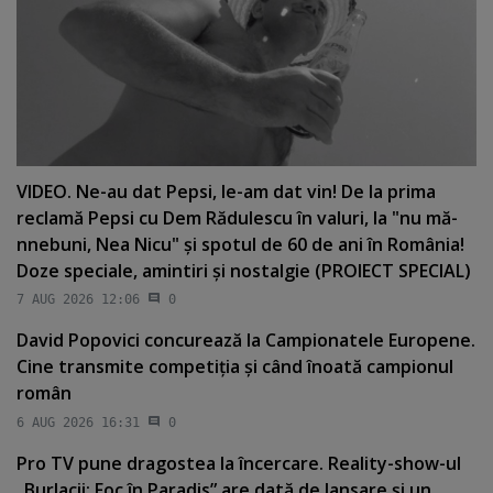
VIDEO. Ne-au dat Pepsi, le-am dat vin! De la prima
reclamă Pepsi cu Dem Rădulescu în valuri, la "nu mă-
nnebuni, Nea Nicu" şi spotul de 60 de ani în România!
Doze speciale, amintiri şi nostalgie (PROIECT SPECIAL)
7 AUG 2026 12:06
0
David Popovici concurează la Campionatele Europene.
Cine transmite competiţia şi când înoată campionul
român
6 AUG 2026 16:31
0
Pro TV pune dragostea la încercare. Reality-show-ul
„Burlacii: Foc în Paradis” are dată de lansare şi un