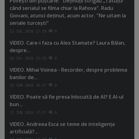
Poveşti din puşcărie: "Deţinuţii strigau „Tătuţu!”
când serialul se filma chiar la Rahova". Radu
Giovani, atunci deţinut, acum actor. "Ne uitam la
seriale turceşti"
21 IUL 2026 17:59
0
VIDEO. Care-i faza cu Alex Stamate? Laura Bălan,
despre...
18 IUL 2026 15:55
0
VIDEO. Mihai Voinea - Recorder, despre problema
banilor de...
18 IUN 2026 16:27
0
VIDEO. Poate să fie presa înlocuită de AI? E AI-ul
bun...
17 IUN 2026 17:27
0
VIDEO. Andreea Esca se teme de inteligenţa
artificială?...