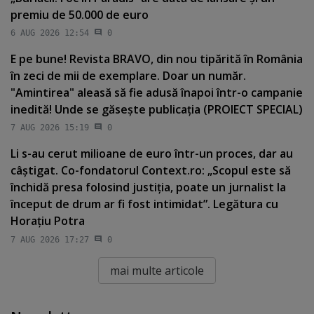
premiu de 50.000 de euro
6 AUG 2026 12:54
0
E pe bune! Revista BRAVO, din nou tipărită în România
în zeci de mii de exemplare. Doar un număr.
"Amintirea" aleasă să fie adusă înapoi într-o campanie
inedită! Unde se găseşte publicaţia (PROIECT SPECIAL)
7 AUG 2026 15:19
0
Li s-au cerut milioane de euro într-un proces, dar au
câştigat. Co-fondatorul Context.ro: „Scopul este să
închidă presa folosind justiţia, poate un jurnalist la
început de drum ar fi fost intimidat”. Legătura cu
Horaţiu Potra
7 AUG 2026 17:27
0
mai multe articole