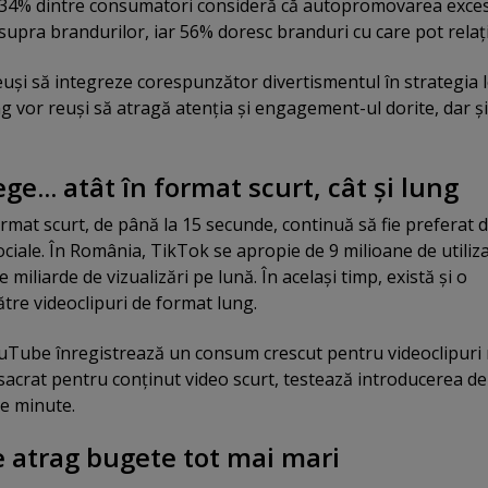
s, 34% dintre consumatori consideră că autopromovarea exce
supra brandurilor, iar 56% doresc branduri cu care pot relaţ
euşi să integreze corespunzător divertismentul în strategia 
g vor reuşi să atragă atenţia şi engagement-ul dorite, dar şi
ege... atât în format scurt, cât şi lung
ormat scurt, de până la 15 secunde, continuă să fie preferat 
sociale. În România, TikTok se apropie de 9 milioane de utiliza
miliarde de vizualizări pe lună. În acelaşi timp, există şi o
ătre videoclipuri de format lung.
Tube înregistrează un consum crescut pentru videoclipuri
nsacrat pentru conţinut video scurt, testează introducerea de
de minute.
le atrag bugete tot mai mari