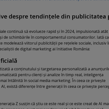
tive despre tendinţele din publicitatea
ciale continuă să evolueze rapid şi în 2024, impulsionată atât
 şi de schimbările în comportamentul consumatorilor. Iată ca
e modelează viitorul publicităţii pe reţelele sociale, inclusiv 
cialiştii de digital marketing ai Initiative România:
ficială
izată a conţinutului şi targetarea personalizată a anunţuril
matizată pentru clienţi şi analize în timp real, inteligenţa
ot mai întâlnită în social media marketing. În ceea ce priveşte
AI, există diferenţe între generaţii în ceea ce priveşte perce
neraţia Z susţin că ştiu ce este real şi ce este creat de AI ma