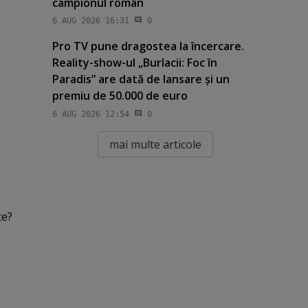
campionul român
6 AUG 2026 16:31
0
Pro TV pune dragostea la încercare.
Reality-show-ul „Burlacii: Foc în
Paradis” are dată de lansare şi un
premiu de 50.000 de euro
6 AUG 2026 12:54
0
mai multe articole
te?