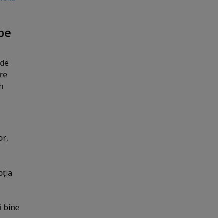
 pe
 de
re
în
or,
pţia
i bine