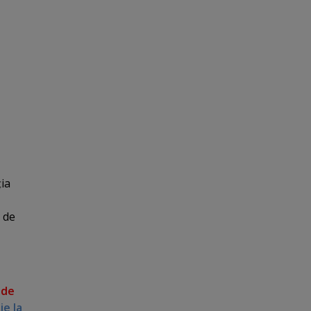
ţia
i de
 de
ie la