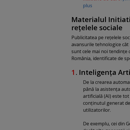
plus
Materialul Initia
reţelele sociale
Publicitatea pe reţelele so
avansurile tehnologice cât
sunt cele mai noi tendinţe c
România, identificate de spe
1
. Inteligenţa Arti
De la crearea automat
până la asistenţa auto
artificială (AI) este t
conţinutul generat de 
utilizatorilor.
De exemplu, cei din Ge