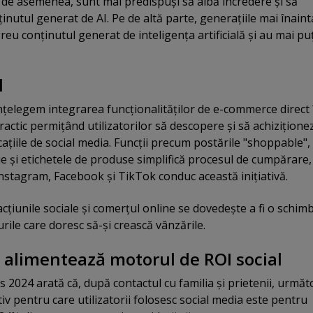
i de asemenea, sunt mai predispuşi să aibă încredere şi să
inutul generat de AI. Pe de altă parte, generaţiile mai înaint
greu conţinutul generat de inteligenţa artificială şi au mai pu
l
înţelegem integrarea funcţionalităţilor de e-commerce direct 
ractic permiţând utilizatorilor să descopere şi să achiziţione
caţiile de social media. Funcţii precum postările "shoppable",
ie şi etichetele de produse simplifică procesul de cumpărare,
stagram, Facebook şi TikTok conduc această iniţiativă.
cţiunile sociale şi comerţul online se dovedeşte a fi o schim
ile care doresc să-şi crească vânzările.
l alimentează motorul de ROI social
 2024 arată că, după contactul cu familia şi prietenii, următ
v pentru care utilizatorii folosesc social media este pentru