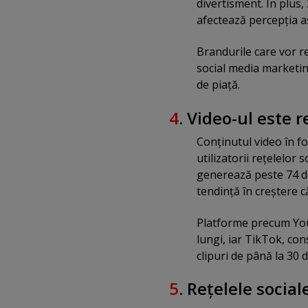
divertisment. În plu
afectează percepţia a
Brandurile care vor r
social media marketin
de piaţă.
4
. Video-ul este r
Conţinutul video în f
utilizatorii reţelelor 
generează peste 74 de 
tendinţă în creştere c
Platforme precum You
lungi, iar TikTok, co
clipuri de până la 30 
5
. Reţelele socia