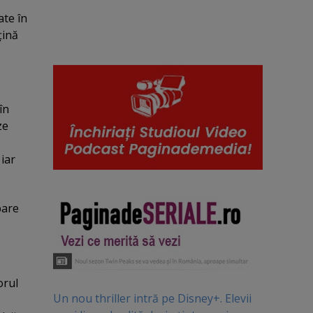
ate în
ţină
în
ze
 iar
bare
orul
Un nou thriller intră pe Disney+. Elevii