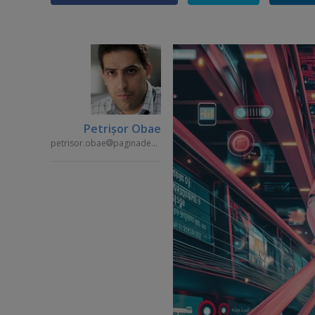
Petrişor Obae
petrisor.obae
paginademedia.ro