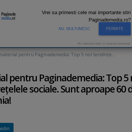
Vrei sa primesti cele mai importante stiri
Paginademedia.ro?
NU, MULTUMESC
PERMITE
CNA
INTERVIURI VIDEO
STUDIO VIDEO
AUDIENTE 
Nu colectam date cu caracter personal.
 material pentru Paginademedia: Top 5 noi tendinţe...
rial pentru Paginademedia: Top 5 
reţelele sociale. Sunt aproape 60 
ia!
edin