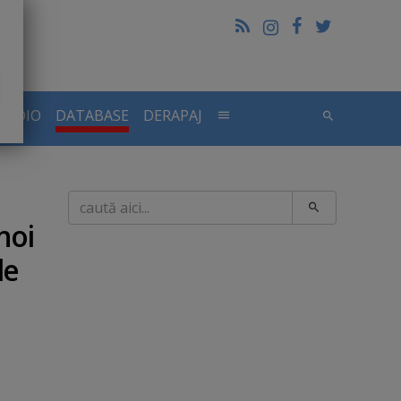
RADIO
DATABASE
DERAPAJ
Caută
noi
de