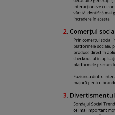
decât alte generaţii ş
interacţioneze cu conţ
vârstă identifică mai 
încredere în acesta.
2
. Comerţul socia
Prin comerţul social 
platformele sociale, p
produse direct în apli
checkout-ul în aplicaţ
platformele precum In
Fuziunea dintre intera
majoră pentru brandur
3
. Divertismentu
Sondajul Social Trends
cel mai important moti