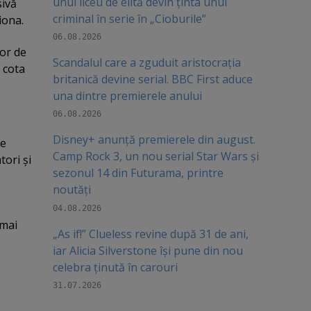
unui liceu de elită devin ținta unui
sivă
criminal în serie în „Cioburile”
iona.
06.08.2026
lor de
Scandalul care a zguduit aristocrația
 cota
britanică devine serial. BBC First aduce
una dintre premierele anului
06.08.2026
Disney+ anunță premierele din august.
de
Camp Rock 3, un nou serial Star Wars și
tori şi
sezonul 14 din Futurama, printre
noutăți
04.08.2026
 mai
„As if!” Clueless revine după 31 de ani,
iar Alicia Silverstone își pune din nou
celebra ținută în carouri
31.07.2026