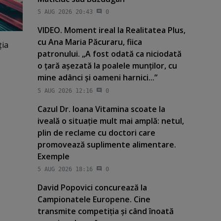
5 AUG 2026 20:43
0
VIDEO. Moment ireal la Realitatea Plus,
cu Ana Maria Păcuraru, fiica
ţia
patronului. „A fost odată ca niciodată
o ţară aşezată la poalele munţilor, cu
mine adânci şi oameni harnici...”
5 AUG 2026 12:16
0
Cazul Dr. Ioana Vitamina scoate la
iveală o situaţie mult mai amplă: netul,
plin de reclame cu doctori care
promovează suplimente alimentare.
Exemple
5 AUG 2026 18:16
0
David Popovici concurează la
Campionatele Europene. Cine
transmite competiţia şi când înoată