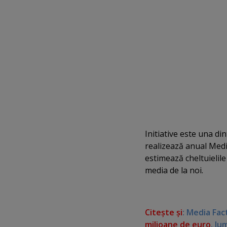
Initiative este una d
realizează anual Media
estimează cheltuielile
media de la noi.
Citeşte şi
: Media Fac
milioane de euro
. Ju