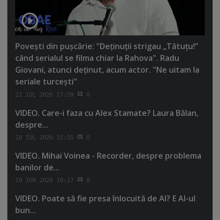
Poveşti din puşcărie: "Deţinuţii strigau „Tătuţu!”
când serialul se filma chiar la Rahova". Radu
Giovani, atunci deţinut, acum actor. "Ne uitam la
seriale turceşti"
21 IUL 2026 17:59
0
VIDEO. Care-i faza cu Alex Stamate? Laura Bălan,
despre...
18 IUL 2026 15:55
0
VIDEO. Mihai Voinea - Recorder, despre problema
banilor de...
18 IUN 2026 16:27
0
VIDEO. Poate să fie presa înlocuită de AI? E AI-ul
bun...