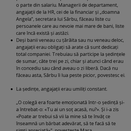
o parte din salariu. Managerii de departament,
angajaţii de la HR, cei de la financiar şi „doamna
Angela”, secretara lui Sârbu, făceau liste cu
persoanele care au nevoie mai mare de bani, liste
care încă există şi astăzi.
Deşi banii veneau cu ţârâita sau nu veneau deloc,
angajaţii erau obligaţi să arate că sunt dedicaţi
total companiei. Trebuiau să participe la şedinţele
de sumar, câte trei pe zi, chiar şi atunci când erau
în concediu sau când aveau o zi liberă. Dacă nu
făceau asta, Sârbu îi lua peste picior, povestesc ei.
La şedinţe, angajaţii erau umiliţi constant.
„O colegă era foarte emoţionată într-o şedinţă şi-
a întrebat-o: «Tu ai un soţ acasă, nu?». Şi i-a zis
«Poate ar trebui să vii la mine să te învăţ ce
înseamnă un bărbat adevărat, să te facă să te
simţi apreciată»”, povesteşte Mara.