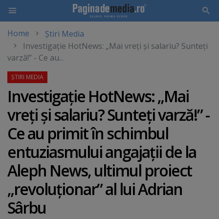
Home
Știri Media
Skip
Investigaţie HotNews: „Mai vreţi şi salariu? Sunteţi
to
varză!” - Ce au...
main
content
Investigaţie HotNews: „Mai
vreţi şi salariu? Sunteţi varză!” -
Ce au primit în schimbul
entuziasmului angajaţii de la
Aleph News, ultimul proiect
„revoluţionar” al lui Adrian
Sârbu