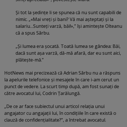
Şi tot la şedinţe li se spunea că nu sunt capabili de
nimic. „«Mai vreţi şi bani? Vă mai aşteptaţi şi la
salariu…Sunteţi varză, băi!»,” îşi aminteşte Olteanu
că a spus Sârbu.
„Şi lumea era şocată. Toată lumea se gândea: Băi,
dacă sunt aşa varză, dă-mă afară, dar eu sunt aici,
plăteşte-mă.”
HotNews mai precizează că Adrian Sârbu nu a răspuns
la apelurile telefonice şi mesajele în care i-am cerut un
punct de vedere. La scurt timp după, am fost sunaţi de
către avocatul lui, Codrin Ţarălungă.
„De ce ar face subiectul unui articol relaţia unui
angajator cu angajaţii lui, în condiţiile în care există o
clauză de confidenţialitate?”, a întrebat avocatul.