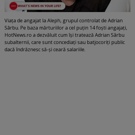
​Viaţa de angajat la Aleph, grupul controlat de Adrian
Sârbu. Pe baza mărturiilor a cel puţin 14 foşti angajaţi,
HotNews.ro a dezvăluit cum îşi tratează Adrian Sârbu
subalternii, care sunt concediaţi sau batjocoriţi public
dacă îndrăznesc să-şi ceară salariile.