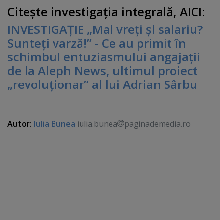
Citeşte investigaţia integrală, AICI:
INVESTIGAŢIE „Mai vreţi şi salariu?
Sunteţi varză!” - Ce au primit în
schimbul entuziasmului angajaţii
de la Aleph News, ultimul proiect
„revoluţionar” al lui Adrian Sârbu
Autor:
Iulia Bunea
iulia.bunea
paginademedia.ro