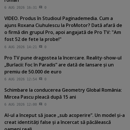
6 AUG 2026 16:31
0
VIDEO. Produs în Studioul Paginademedia. Cum a
ajuns Roxana Ciuhulescu la ProMotor? Dată afară de
o firmă din grupul Pro, apoi angajată de Pro TV: "Am
fost 52 de fete la probe!"
6 AUG 2026 14:21
0
Pro TV pune dragostea la încercare. Reality-show-ul
„Burlacii: Foc în Paradis” are dată de lansare şi un
premiu de 50.000 de euro
6 AUG 2026 12:54
0
Schimbare la conducerea Geometry Global România:
Mircea Pascu pleacă după 15 ani
6 AUG 2026 12:00
0
AI-ul a început să joace „sub acoperire”. Un model şi-a
creat identităţi false şi a încercat să păcălească
oameni reali