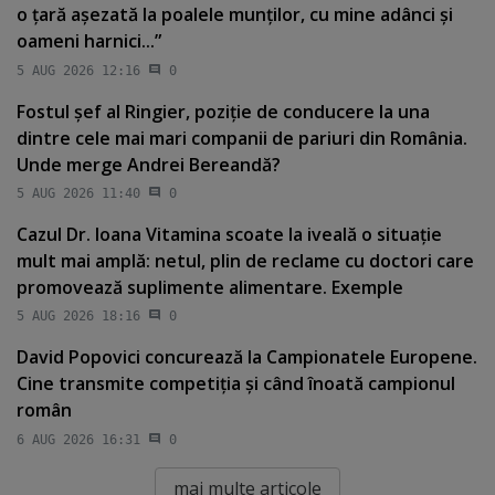
o ţară aşezată la poalele munţilor, cu mine adânci şi
oameni harnici...”
5 AUG 2026 12:16
0
Fostul şef al Ringier, poziţie de conducere la una
dintre cele mai mari companii de pariuri din România.
Unde merge Andrei Bereandă?
5 AUG 2026 11:40
0
Cazul Dr. Ioana Vitamina scoate la iveală o situaţie
mult mai amplă: netul, plin de reclame cu doctori care
promovează suplimente alimentare. Exemple
5 AUG 2026 18:16
0
David Popovici concurează la Campionatele Europene.
Cine transmite competiţia şi când înoată campionul
român
6 AUG 2026 16:31
0
mai multe articole