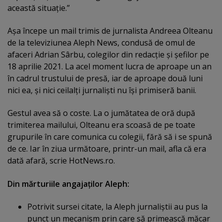
această situaţie.”
Aşa începe un mail trimis de jurnalista Andreea Olteanu
de la televiziunea Aleph News, condusă de omul de
afaceri Adrian Sârbu, colegilor din redacţie şi şefilor pe
18 aprilie 2021. La acel moment lucra de aproape un an
în cadrul trustului de presă, iar de aproape două luni
nici ea, şi nici ceilalţi jurnalişti nu îşi primiseră banii.
Gestul avea să o coste. La o jumătatea de oră după
trimiterea mailului, Olteanu era scoasă de pe toate
grupurile în care comunica cu colegii, fără să i se spună
de ce. Iar în ziua următoare, printr-un mail, afla că era
dată afară, scrie HotNews.ro.
Din mărturiile angajaţilor Aleph:
Potrivit sursei citate, la Aleph jurnaliştii au pus la
punct un mecanism prin care să primească măcar