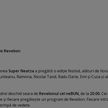
e Revelion:
unea
Super Neatza
a pregătit o ediţie festivă, alături de
Ilon
Munteanu, Ramona, Nicolai Tand, Radu Darie, Emi şi Cuza şi al
ndrei deschid seara de
Revelionul cel neBUN,
de la
20.00.
Cei 
te şi fiecare pregăteşte un program de Revelion. Fiecare intr
 echipă de vedete.