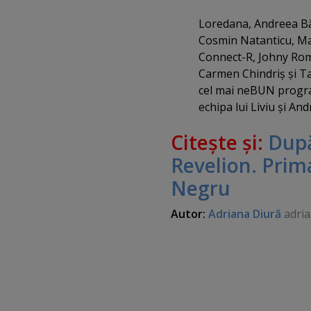
Loredana, Andreea Băl
Cosmin Natanticu, Mar
Connect-R, Johny Roma
Carmen Chindriş şi Tara
cel mai neBUN program
echipa lui Liviu şi And
Citeşte şi:
După
Revelion. Prim
Negru
Autor:
Adriana Diură
adria