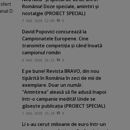
 sfert
România! Doze speciale, amintiri şi
anal D
nostalgie (PROIECT SPECIAL)
7 AUG 2026 12:06
0
David Popovici concurează la
Campionatele Europene. Cine
transmite competiţia şi când înoată
campionul român
6 AUG 2026 16:31
0
E pe bune! Revista BRAVO, din nou
tipărită în România în zeci de mii de
exemplare. Doar un număr.
"Amintirea" aleasă să fie adusă înapoi
într-o campanie inedită! Unde se
găseşte publicaţia (PROIECT SPECIAL)
7 AUG 2026 15:19
0
Li s-au cerut milioane de euro într-un