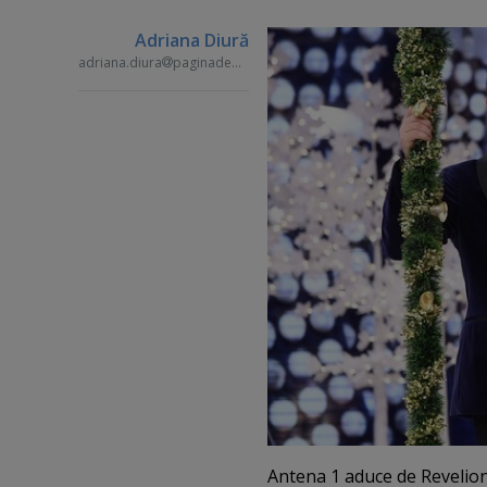
Adriana Diură
adriana.diura
paginademedia.ro
Antena 1 aduce de Revelion