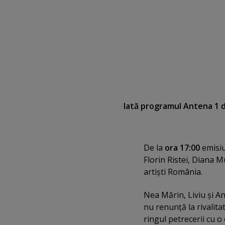
Iată programul Antena 1 d
De la
ora 17:00
emisi
Florin Ristei, Diana 
artişti România.
Nea Mărin, Liviu şi A
nu renunţă la rivalita
ringul petrecerii cu o