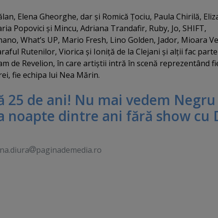
an, Elena Gheorghe, dar şi Romică Ţociu, Paula Chirilă, Eliza
ia Popovici şi Mincu, Adriana Trandafir, Ruby, Jo, SHIFT,
no, What’s UP, Mario Fresh, Lino Golden, Jador, Mioara Vel
ful Rutenilor, Viorica şi Ioniţă de la Clejani şi alţii fac parte
 de Revelion, în care artiştii intră în scenă reprezentând fi
rei, fie echipa lui Nea Mărin.
 25 de ani! Nu mai vedem Negru
a noapte dintre ani fără show cu
na.diura
paginademedia.ro