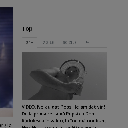
Top
24H
7 ZILE
30 ZILE
VIDEO. Ne-au dat Pepsi, le-am dat vin!
De la prima reclamă Pepsi cu Dem
Rădulescu în valuri, la "nu mă-nnebuni,
r şi o
Nea Nicu" şi spotul de 60 de ani în