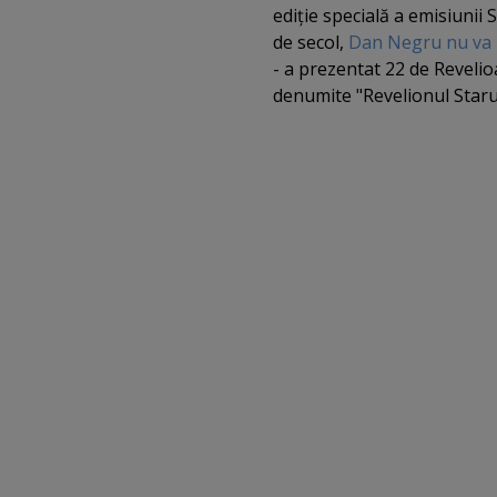
ediţie specială a emisiunii
de secol,
Dan Negru nu va 
- a prezentat 22 de Revelioa
denumite "Revelionul Starur