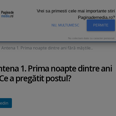
Vrei sa primesti cele mai importante stiri
Paginademedia.ro?
NU, MULTUMESC
PERMITE
CNA
INTERVIURI VIDEO
STUDIO VIDEO
AUDIENTE 
Nu colectam date cu caracter personal.
Antena 1. Prima noapte dintre ani fără măştile...
ntena 1. Prima noapte dintre ani
Ce a pregătit postul?
edin