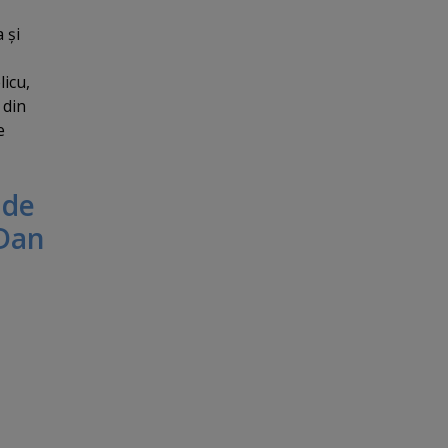
 şi
icu,
 din
e
 de
 Dan