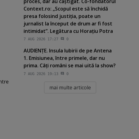
proces, dar au câştigat. Co-fondatorul
Context.ro: „Scopul este să închidă
presa folosind justiţia, poate un
jurnalist la început de drum ar fi fost
intimidat”. Legătura cu Horaţiu Potra
7 AUG 2026 17:27
0
AUDIENŢE. Insula Iubirii de pe Antena
1. Emisiunea, între primele, dar nu
prima. Câţi români se mai uită la show?
7 AUG 2026 19:13
0
ntre
mai multe articole