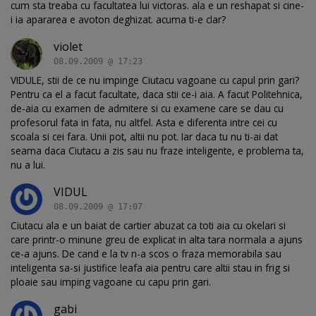
cum sta treaba cu facultatea lui victoras. ala e un reshapat si cine-
i ia apararea e avoton deghizat. acuma ti-e clar?
violet
08.09.2009 @ 17:23
VIDULE, stii de ce nu impinge Ciutacu vagoane cu capul prin gari?
Pentru ca el a facut facultate, daca stii ce-i aia. A facut Politehnica,
de-aia cu examen de admitere si cu examene care se dau cu
profesorul fata in fata, nu altfel. Asta e diferenta intre cei cu
scoala si cei fara. Unii pot, altii nu pot. Iar daca tu nu ti-ai dat
seama daca Ciutacu a zis sau nu fraze inteligente, e problema ta,
nu a lui.
VIDUL
08.09.2009 @ 17:07
Ciutacu ala e un baiat de cartier abuzat ca toti aia cu okelari si
care printr-o minune greu de explicat in alta tara normala a ajuns
ce-a ajuns. De cand e la tv n-a scos o fraza memorabila sau
inteligenta sa-si justifice leafa aia pentru care altii stau in frig si
ploaie sau imping vagoane cu capu prin gari.
gabi