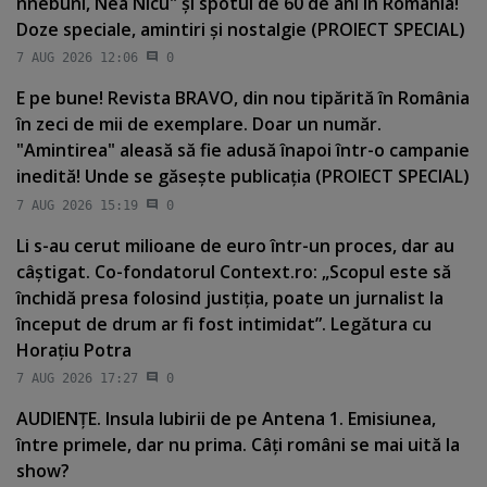
nnebuni, Nea Nicu" şi spotul de 60 de ani în România!
Doze speciale, amintiri şi nostalgie (PROIECT SPECIAL)
7 AUG 2026 12:06
0
E pe bune! Revista BRAVO, din nou tipărită în România
în zeci de mii de exemplare. Doar un număr.
"Amintirea" aleasă să fie adusă înapoi într-o campanie
inedită! Unde se găseşte publicaţia (PROIECT SPECIAL)
7 AUG 2026 15:19
0
Li s-au cerut milioane de euro într-un proces, dar au
câştigat. Co-fondatorul Context.ro: „Scopul este să
închidă presa folosind justiţia, poate un jurnalist la
început de drum ar fi fost intimidat”. Legătura cu
Horaţiu Potra
7 AUG 2026 17:27
0
AUDIENŢE. Insula Iubirii de pe Antena 1. Emisiunea,
între primele, dar nu prima. Câţi români se mai uită la
show?