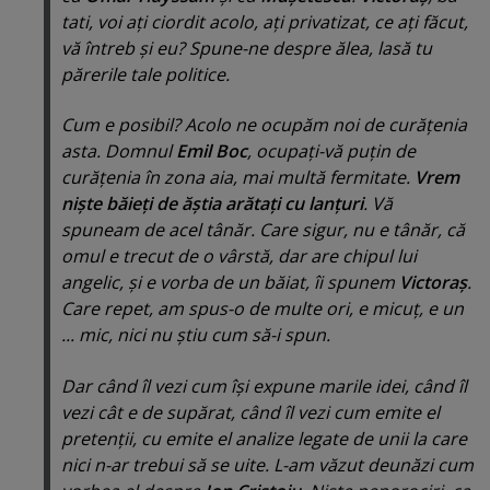
tati, voi aţi ciordit acolo, aţi privatizat, ce aţi făcut,
vă întreb şi eu? Spune-ne despre ălea, lasă tu
părerile tale politice.
Cum e posibil? Acolo ne ocupăm noi de curăţenia
asta. Domnul
Emil Boc
, ocupaţi-vă puţin de
curăţenia în zona aia, mai multă fermitate.
Vrem
nişte băieţi de ăştia arătaţi cu lanţuri
. Vă
spuneam de acel tânăr. Care sigur, nu e tânăr, că
omul e trecut de o vârstă, dar are chipul lui
angelic, şi e vorba de un băiat, îi spunem
Victoraş
.
Care repet, am spus-o de multe ori, e micuţ, e un
... mic, nici nu ştiu cum să-i spun.
Dar când îl vezi cum îşi expune marile idei, când îl
vezi cât e de supărat, când îl vezi cum emite el
pretenţii, cu emite el analize legate de unii la care
nici n-ar trebui să se uite. L-am văzut deunăzi cum