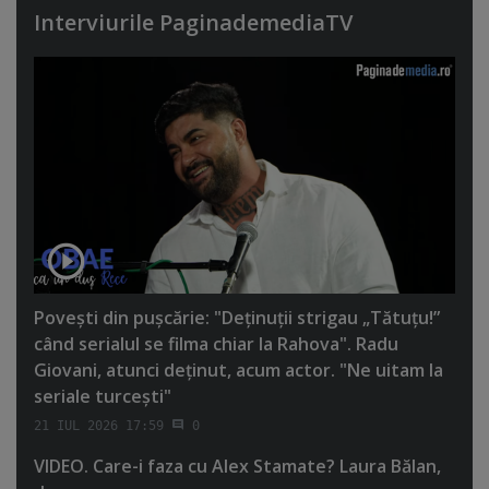
Interviurile PaginademediaTV
Poveşti din puşcărie: "Deţinuţii strigau „Tătuţu!”
când serialul se filma chiar la Rahova". Radu
Giovani, atunci deţinut, acum actor. "Ne uitam la
seriale turceşti"
21 IUL 2026 17:59
0
VIDEO. Care-i faza cu Alex Stamate? Laura Bălan,