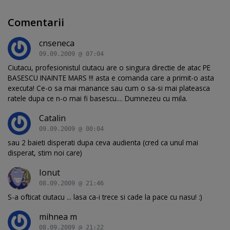
Comentarii
cnseneca
09.09.2009 @ 07:04
Ciutacu, profesionistul ciutacu are o singura directie de atac PE
BASESCU INAINTE MARS !!! asta e comanda care a primit-o asta
executa! Ce-o sa mai manance sau cum o sa-si mai plateasca
ratele dupa ce n-o mai fi basescu.... Dumnezeu cu mila.
Catalin
09.09.2009 @ 00:04
sau 2 baieti disperati dupa ceva audienta (cred ca unul mai
disperat, stim noi care)
Ionut
08.09.2009 @ 21:46
S-a ofticat ciutacu ... lasa ca-i trece si cade la pace cu nasu! :)
mihnea m
08.09.2009 @ 21:22