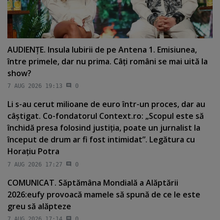
AUDIENŢE. Insula Iubirii de pe Antena 1. Emisiunea,
între primele, dar nu prima. Câţi români se mai uită la
show?
7 AUG 2026 19:13
0
Li s-au cerut milioane de euro într-un proces, dar au
câştigat. Co-fondatorul Context.ro: „Scopul este să
închidă presa folosind justiţia, poate un jurnalist la
început de drum ar fi fost intimidat”. Legătura cu
Horaţiu Potra
7 AUG 2026 17:27
0
COMUNICAT. Săptămâna Mondială a Alăptării
2026:eufy provoacă mamele să spună de ce le este
greu să alăpteze
7 AUG 2026 17:14
0