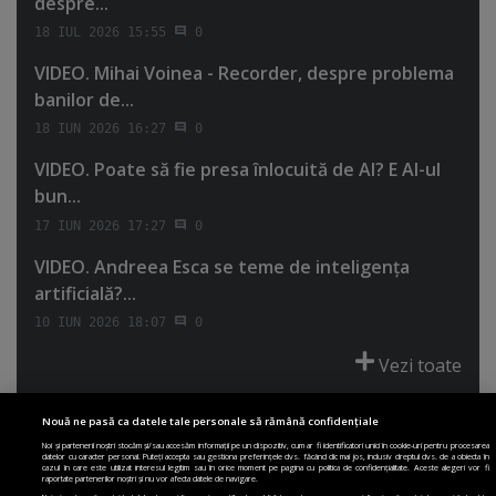
despre...
18 IUL 2026 15:55
0
VIDEO. Mihai Voinea - Recorder, despre problema
banilor de...
18 IUN 2026 16:27
0
VIDEO. Poate să fie presa înlocuită de AI? E AI-ul
bun...
17 IUN 2026 17:27
0
VIDEO. Andreea Esca se teme de inteligenţa
artificială?...
10 IUN 2026 18:07
0
Vezi toate
Nouă ne pasă ca datele tale personale să rămână confidențiale
Noi și partenerii noștri stocăm și/sau accesăm informații pe un dispozitiv, cum ar fi identificatori unici în cookie-uri pentru procesarea
datelor cu caracter personal. Puteți accepta sau gestiona preferințele dvs. făcând clic mai jos, inclusiv dreptul dvs. de a obiecta în
cazul în care este utilizat interesul legitim sau în orice moment pe pagina cu politica de confidențialitate. Aceste alegeri vor fi
PRIMA PAGINĂ
POLITICA DE COLECTARE ACORD COOKIE
raportate partenerilor noștri și nu vor afecta datele de navigare.