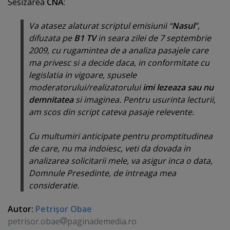
Sesizarea
CNA
:
Va atasez alaturat scriptul emisiunii “
Nasul
”,
difuzata pe
B1 TV
in seara zilei de 7 septembrie
2009, cu rugamintea de a analiza pasajele care
ma privesc si a decide daca, in conformitate cu
legislatia in vigoare, spusele
moderatorului/realizatorului
imi lezeaza sau nu
demnitatea
si imaginea. Pentru usurinta lecturii,
am scos din script cateva pasaje relevente.
Cu multumiri anticipate pentru promptitudinea
de care, nu ma indoiesc, veti da dovada in
analizarea solicitarii mele, va asigur inca o data,
Domnule Presedinte, de intreaga mea
consideratie.
Autor:
Petrişor Obae
petrisor.obae
paginademedia.ro