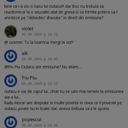
bine ca i-a zis-o nasu lui ciutacu!!! dar Boc nu trebuia sa
reactioneze la o acuzatie atat de grava si sa trimita potera sa-l
aresteze pe "debedeu' dracului" in direct din emisiune?
violet
08.09.2009 @ 20:22
@ cosmin: Tu la toamna mergi la vot?
alk
08.09.2009 @ 20:05
@Piu Piu Ciutacu are emisiune? Nu stiam....
Piu Piu
08.09.2009 @ 19:52
ciutacu e vai de capul lui...chiar nu se uita mai nimeni la emisiunea
aia a lui...
Radu Morar are dreptate in multe privinte in ceea ce il priveste pe
ciutacu..poate nu in toate..dar..cineva trebuia sa ii le spuna
popescul
08.09.2009 @ 19:48