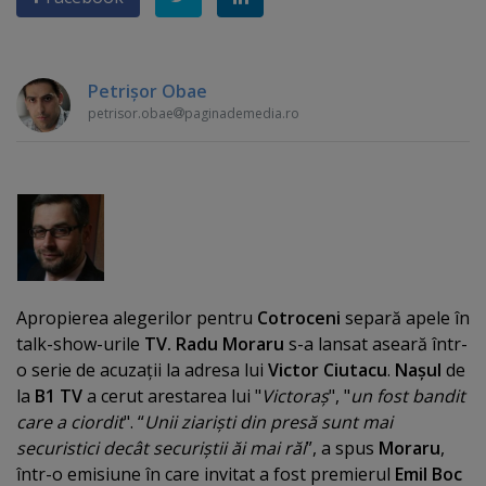
Petrişor Obae
petrisor.obae
paginademedia.ro
Apropierea alegerilor pentru
Cotroceni
separă apele în
talk-show-urile
TV. Radu Moraru
s-a lansat aseară într-
o serie de acuzaţii la adresa lui
Victor Ciutacu
.
Naşul
de
la
B1 TV
a cerut arestarea lui "
Victoraş
", "
un fost bandit
care a ciordit
". “
Unii ziarişti din presă sunt mai
securistici decât securiştii ăi mai răi
”, a spus
Moraru
,
într-o emisiune în care invitat a fost premierul
Emil Boc