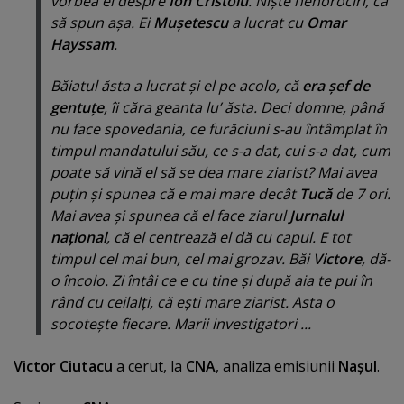
vorbea el despre
Ion Cristoiu
. Nişte nenorociri, ca
să spun aşa. Ei
Muşetescu
a lucrat cu
Omar
Hayssam
.
Băiatul ăsta a lucrat şi el pe acolo, că
era şef de
gentuţe
, îi căra geanta lu’ ăsta. Deci domne, până
nu face spovedania, ce furăciuni s-au întâmplat în
timpul mandatului său, ce s-a dat, cui s-a dat, cum
poate să vină el să se dea mare ziarist? Mai avea
puţin şi spunea că e mai mare decât
Tucă
de 7 ori.
Mai avea şi spunea că el face ziarul
Jurnalul
naţional
, că el centrează el dă cu capul. E tot
timpul cel mai bun, cel mai grozav. Băi
Victore
, dă-
o încolo. Zi întâi ce e cu tine şi după aia te pui în
rând cu ceilalţi, că eşti mare ziarist. Asta o
socoteşte fiecare. Marii investigatori ...
Victor Ciutacu
a cerut, la
CNA
, analiza emisiunii
Naşul
.