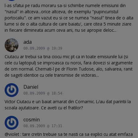
l-as sfatui pe radu moraru sa-si schimbe numele emisiunii din
"nasul" in altceva...orice altceva, de exemplu "pupincuristul
portocaliu". ce am vazut eu si ce se numea "nasul" tinea de o alta
lume si de o alta cultura de care baiatu', care citea 5 minute ziare
in fiecare dimineata acum ceva ani, nu se apropie deloc...
ada
08.09.2009 @ 19:39
Ciutacu ar trebui sa tina ciocu mic pt ca in toate emisiunile lui (si
cele cu laptopul) se improasca cu noroi, fara dovezi si argumente
de om normal. Chemati-l pe dr Florin Tudose, alo, salvarea, ranit
de sageti identice cu cele transmise de victoras...
Daniel
08.09.2009 @ 18:54
Victor Ciutacu e un baiat amarat din Comarnic. L/au dat parintii la
scoala ajutatoare. Ce aveti cu el fratilor?
cosmin
08.09.2009 @ 17:31
@violet : tare cretin trebuie sa te nasti ca sa explici cu atat emfaza