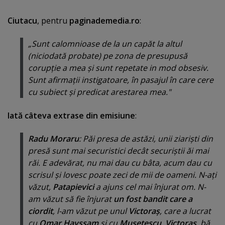
Ciutacu
, pentru
paginademedia.ro
:
„Sunt calomnioase de la un capăt la altul
(niciodată probate) pe zona de presupusă
corupţie a mea şi sunt repetate in mod obsesiv.
Sunt afirmaţii instigatoare, în pasajul în care cere
cu subiect şi predicat arestarea mea."
Iată câteva extrase din emisiune
:
Radu Moraru
: Păi presa de astăzi, unii ziarişti din
presă sunt mai securistici decât securiştii ăi mai
răi. E adevărat, nu mai dau cu bâta, acum dau cu
scrisul şi lovesc poate zeci de mii de oameni. N-aţi
văzut,
Patapievici
a ajuns cel mai înjurat om. N-
am văzut să fie înjurat
un fost bandit care a
ciordit
, l-am văzut pe unul
Victoraş
, care a lucrat
cu
Omar Hayssam
şi cu
Muşetescu
.
Victoraş
, bă