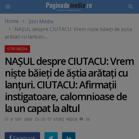
Home
Știri Media
Skip
NAŞUL despre CIUTACU: Vrem nişte băieţi de ăştia
to
arătaţi cu lanţuri....
main
content
NAŞUL despre CIUTACU: Vrem
nişte băieţi de ăştia arătaţi cu
lanţuri. CIUTACU: Afirmaţii
instigatoare, calomnioase de
la un capat la altul
8 SEP 2009 15:15
ȘTIRI MEDIA
38
Facebook