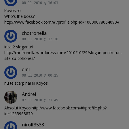
08.11.2010 @ 16:01
Koyos.ro
Who's the boss?
http://www.facebook.com/#!/profile.php?id=100000780540904
chotronella
08.11.2010 @ 12:36
inca 2 sloganuri
http://chotronella.wordpress.com/2010/10/29/slogan-pentru-un-
site-cu-cohones/
eml
08.11.2010 @ 00:25
nu te scarpina! fii Koyos
Andrei
07.11.2010 @ 21:49
Absolut Koyos!http://www.facebook.com/#!/profile.php?
id=1265968879
nirolf3538