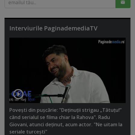
Interviurile PaginademediaTV
Poveşti din puşcărie: "Deţinuţii strigau „Tătuţu!”
când serialul se filma chiar la Rahova". Radu
Giovani, atunci deţinut, acum actor. "Ne uitam la
seriale turceşti"