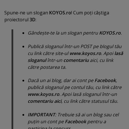
Spune-ne un slogan
KOYOS.ro
! Cum poţi câştiga
proiectorul
3D
:
Gândeşte-te la un slogan pentru
KOYOS.ro
.
Publică sloganul într-un POST pe blogul tău
cu link către site-ul
www.koyos.ro
. Apoi
lasă
sloganul
într-un
comentariu
aici, cu link
către postarea ta.
Dacă un ai blog, dar ai cont pe
Facebook
,
publică sloganul pe contul tău, cu link către
www.koyos.ro
. Apoi lasă sloganul într-un
comentariu aici
, cu link către statusul tău.
IMPORTANT
: Trebuie să ai un blog sau cel
puţin un cont pe
Facebook
pentru a
participa la concurs.