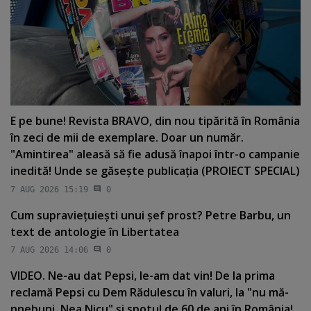
E pe bune! Revista BRAVO, din nou tipărită în România
în zeci de mii de exemplare. Doar un număr.
"Amintirea" aleasă să fie adusă înapoi într-o campanie
inedită! Unde se găseşte publicaţia (PROIECT SPECIAL)
7 AUG 2026 15:19
0
Cum supravieţuieşti unui şef prost? Petre Barbu, un
text de antologie în Libertatea
7 AUG 2026 14:06
0
VIDEO. Ne-au dat Pepsi, le-am dat vin! De la prima
reclamă Pepsi cu Dem Rădulescu în valuri, la "nu mă-
nnebuni, Nea Nicu" şi spotul de 60 de ani în România!