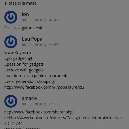
si casa si la masa.
ion
09.11.2010 @ 16:41
Siii.....castigatorul este......
Lau Popa
08.11.2010 @ 21:57
www.Koyos.ro
...go gadgeting!
...passion for gadgets!
...in love with gadgets!
...un pic mai rau pentru...concurenta!
...next generation shopping!
http://www.facebook.com/#!/popa.laurentiu
amarie
08.11.2010 @ 17:52
http://www.facebook.com/sharer.php?
u=http://www.konkurs.ro/concurs/Castiga-un-videoproiector-Nec-
3D-12744.