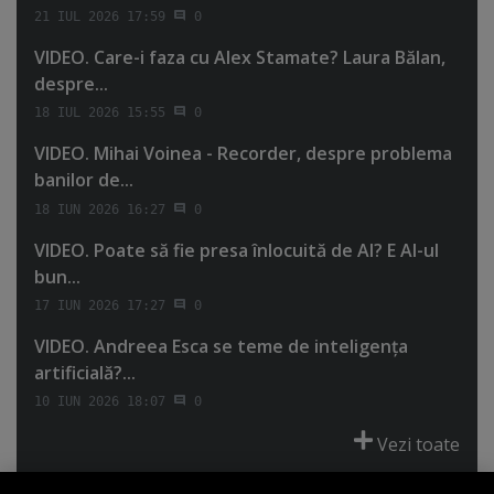
21 IUL 2026 17:59
0
VIDEO. Care-i faza cu Alex Stamate? Laura Bălan,
despre...
18 IUL 2026 15:55
0
VIDEO. Mihai Voinea - Recorder, despre problema
banilor de...
18 IUN 2026 16:27
0
VIDEO. Poate să fie presa înlocuită de AI? E AI-ul
bun...
17 IUN 2026 17:27
0
VIDEO. Andreea Esca se teme de inteligenţa
artificială?...
10 IUN 2026 18:07
0
Vezi toate