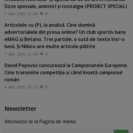
Doze speciale, amintiri şi nostalgie (PROIECT SPECIAL)
7 AUG 2026 12:06
0
Articolele cu (P), la analiză. Cine domină
advertorialele din presa online? Un club sportiv bate
eMAG şi Betano. Trei partide, o sută de texte într-o
lună. Şi Nibiru are multe articole plătite
7 AUG 2026 11:44
0
David Popovici concurează la Campionatele Europene.
Cine transmite competiţia şi când înoată campionul
român
6 AUG 2026 16:31
0
Newsletter
Abonează-te la Pagina de media