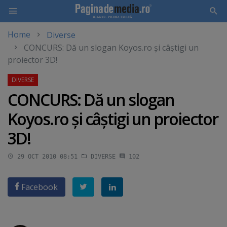
Home
Diverse
Skip
CONCURS: Dă un slogan Koyos.ro şi câştigi un
to
proiector 3D!
main
content
CONCURS: Dă un slogan
Koyos.ro şi câştigi un proiector
3D!
29 OCT 2010 08:51
DIVERSE
102
Facebook