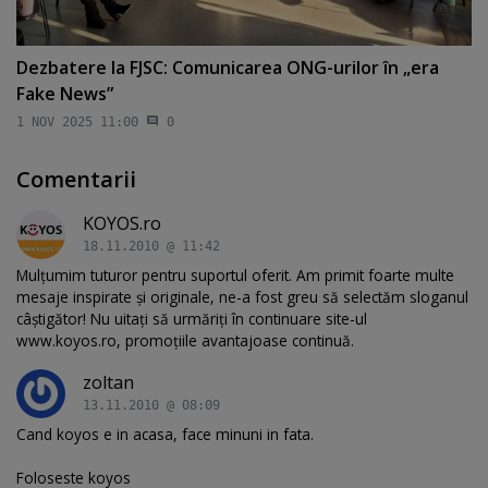
Dezbatere la FJSC: Comunicarea ONG-urilor în „era
Fake News”
1 NOV 2025 11:00
0
Comentarii
KOYOS.ro
18.11.2010 @ 11:42
Mulțumim tuturor pentru suportul oferit. Am primit foarte multe
mesaje inspirate și originale, ne-a fost greu să selectăm sloganul
câștigător! Nu uitați să urmăriți în continuare site-ul
www.koyos.ro, promoțiile avantajoase continuă.
zoltan
13.11.2010 @ 08:09
Cand koyos e in acasa, face minuni in fata.
Foloseste koyos