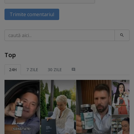
Trimite comentariul
Caută
Top
24H
7 ZILE
30 ZILE