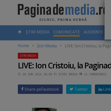
Skip
to
main
content
-
ȘTIRI MEDIA
COMUNICATE
AUDIENȚE TV
PAGINA
CURENTĂ
Home
Știri Media
LIVE: Ion Cristoiu, la P
LIVE: Ion Cristoiu, la Pagi
26 IUN 2014 18:58
ȘTIRI MEDIA
11
COMENTARII
Share pe
Facebook
Twitter
Link