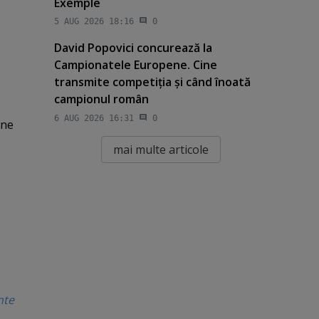
Exemple
5 AUG 2026 18:16
0
David Popovici concurează la
Campionatele Europene. Cine
transmite competiţia şi când înoată
campionul român
6 AUG 2026 16:31
0
une
mai multe articole
nte