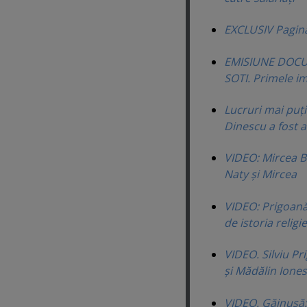
EXCLUSIV Pagin
EMISIUNE DOCUM
SOTI. Primele i
Lucruri mai puţi
Dinescu a fost 
VIDEO: Mircea Ba
Naty şi Mircea
VIDEO: Prigoană 
de istoria religi
VIDEO. Silviu P
şi Mădălin Iones
VIDEO. Găinuşă: