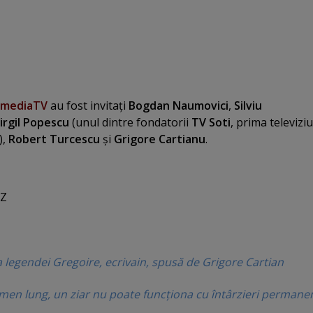
emediaTV
au fost invitaţi
Bogdan Naumovici
,
Silviu
irgil Popescu
(unul dintre fondatorii
TV Soti
, prima televizi
),
Robert Turcescu
şi
Grigore Cartianu
.
VZ
 legendei Gregoire, ecrivain, spusă de Grigore Cartian
rmen lung, un ziar nu poate funcţiona cu întârzieri permane