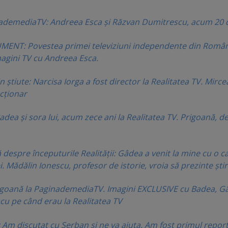
ademediaTV: Andreea Esca şi Răzvan Dumitrescu, acum 20 d
ENT: Povestea primei televiziuni independente din Român
magini TV cu Andreea Esca.
n ştiute: Narcisa Iorga a fost director la Realitatea TV. Mirce
acţionar
dea şi sora lui, acum zece ani la Realitatea TV. Prigoană, d
despre începuturile Realităţii: Gâdea a venit la mine cu o c
ei. Mădălin Ionescu, profesor de istorie, vroia să prezinte ştiri
rigoană la PaginademediaTV. Imagini EXCLUSIVE cu Badea, G
cu pe când erau la Realitatea TV
 Am discutat cu Şerban şi ne va ajuta. Am fost primul repor