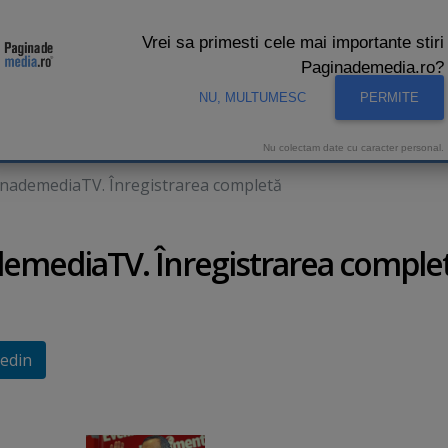
Vrei sa primesti cele mai importante stiri
Paginademedia.ro?
NU, MULTUMESC
PERMITE
CNA
INTERVIURI VIDEO
STUDIO VIDEO
AUDIENTE 
Nu colectam date cu caracter personal.
aginademediaTV. Înregistrarea completă
nademediaTV. Înregistrarea comple
edin