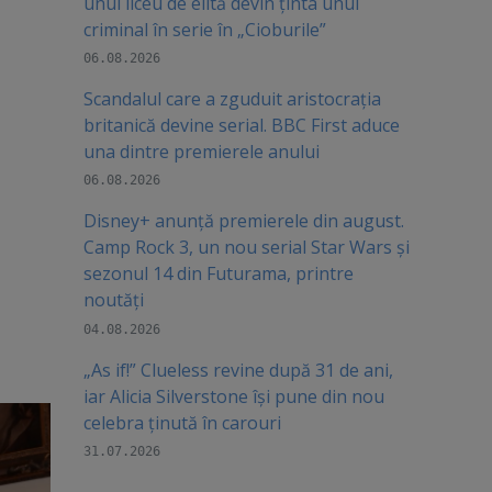
unui liceu de elită devin ținta unui
criminal în serie în „Cioburile”
06.08.2026
Scandalul care a zguduit aristocrația
britanică devine serial. BBC First aduce
una dintre premierele anului
06.08.2026
Disney+ anunță premierele din august.
Camp Rock 3, un nou serial Star Wars și
sezonul 14 din Futurama, printre
noutăți
04.08.2026
„As if!” Clueless revine după 31 de ani,
iar Alicia Silverstone își pune din nou
celebra ținută în carouri
31.07.2026