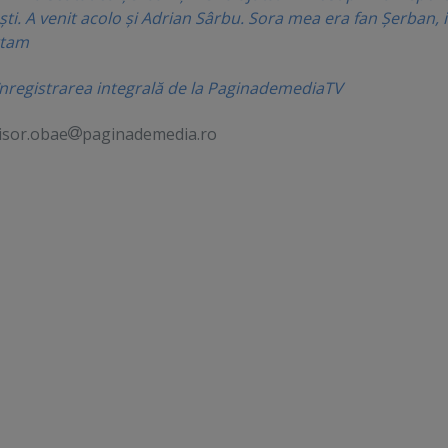
ti. A venit acolo şi Adrian Sârbu. Sora mea era fan Şerban, 
rtam
înregistrarea integrală de la PaginademediaTV
isor.obae
paginademedia.ro