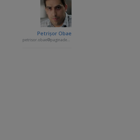
Petrişor Obae
petrisor.obae
paginademedia.ro