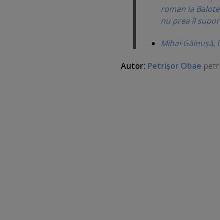
roman la Baloteş
nu prea îl supo
Mihai Găinuşă, 
Autor:
Petrişor Obae
petr