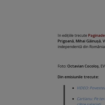
In ediţiile trecute
Paginad
Prigoană
,
Mihai Găinuşă
,
V
independentă din România
Foto:
Octavian Cocoloş
, E
Din emisiunile trecute:
VIDEO: Povestea
Cartianu: Pe te
către salariaţi