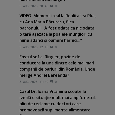
5 AUG 2026 20:43
0
VIDEO. Moment ireal la Realitatea Plus,
cu Ana Maria Păcuraru, fiica
patronului. „A fost odată ca niciodată
o ţară aşezată la poalele munţilor, cu
mine adânci şi oameni harnici...”
5 AUG 2026 12:16
0
Fostul şef al Ringier, poziţie de
conducere la una dintre cele mai mari
companii de pariuri din România. Unde
merge Andrei Bereandă?
5 AUG 2026 11:40
0
Cazul Dr. Ioana Vitamina scoate la
iveală o situaţie mult mai amplă: netul,
plin de reclame cu doctori care
promovează suplimente alimentare.