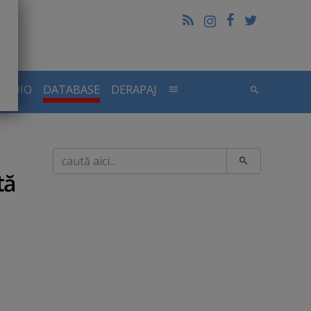
RADIO
DATABASE
DERAPAJ
Caută
tă