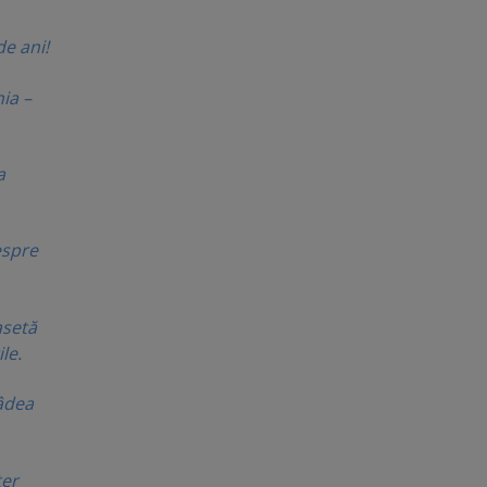
e ani!
ia –
a
espre
asetă
le.
âdea
ter