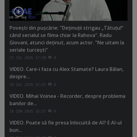
Poveşti din puşcărie: "Deţinuţii strigau „Tătuţu!”
când serialul se filma chiar la Rahova". Radu
Giovani, atunci deţinut, acum actor. "Ne uitam la
seriale turceşti"
21 IUL 2026 17:59
0
VIDEO. Care-i faza cu Alex Stamate? Laura Bălan,
despre...
18 IUL 2026 15:55
0
VIDEO. Mihai Voinea - Recorder, despre problema
banilor de...
18 IUN 2026 16:27
0
VIDEO. Poate să fie presa înlocuită de AI? E AI-ul
bun...