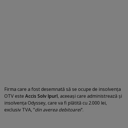
Firma care a fost desemnată să se ocupe de insolvenţa
OTV este
Accis Solv Ipurl
, aceeaşi care administrează şi
insolvenţa Odyssey, care va fi plătită cu 2.000 lei,
exclusiv TVA, "
din averea debitoarei
".