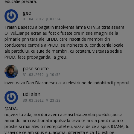
educatie precara.
geo
01.04.2012 @ 01:34
Traian Basescu a bagat in insolventa firma OTV...a titrat aseara
OTVul...iar pe ecran au fost difuzate ore in sire imagini de la
plimarile prin tara ale lui DD, care insotit de membrii din
conducerea centrala a PPDD, se intilneste cu conducerile locale
ale partidului, cu sute de membrii, cu cetateni, viziteaza sediile
PPDD, face propaganda, la greu...
pase scurte
31.03.2012 @ 10:52
inventeaza Dan Diaconescu alta televiziune de indobitocit poporul
udi alan
30.03.2012 @ 23:23
@ADA,
no,vezi tu ada, noi doi avem acelasi tata...vorba poetului,adica
amandoi am reactionat impulsiv la ceva ce ni s a parut noua o
prostie si mai ales o nedreptate! eu, vizavi de ce a spus IOANA, tu
vizavi de ce am spus eu...acuma, diferenta e ca TU esti pe