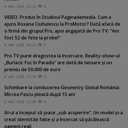
6 AUG 2026 16:31
0
VIDEO. Produs în Studioul Paginademedia. Cum a
ajuns Roxana Ciuhulescu la ProMotor? Dată afară de
o firmă din grupul Pro, apoi angajată de Pro TV: "Am
fost 52 de fete la probe!"
6 AUG 2026 14:21
0
Pro TV pune dragostea la încercare. Reality-show-ul
„Burlacii: Foc în Paradis” are dată de lansare şi un
premiu de 50.000 de euro
6 AUG 2026 12:54
0
Schimbare la conducerea Geometry Global România:
Mircea Pascu pleacă după 15 ani
6 AUG 2026 12:00
0
AI-ul a început să joace „sub acoperire”. Un model şi-a
creat identităţi false şi a încercat să păcălească
oameni reali