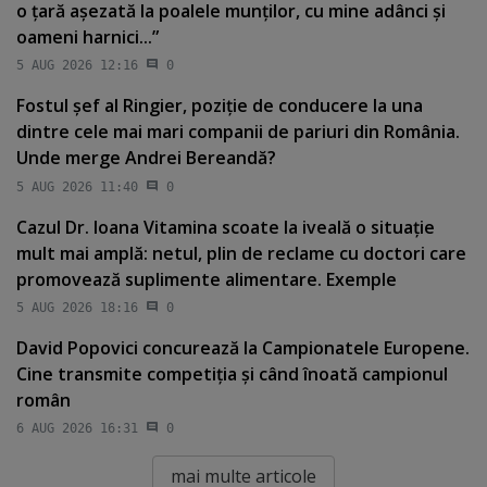
o ţară aşezată la poalele munţilor, cu mine adânci şi
oameni harnici...”
5 AUG 2026 12:16
0
Fostul şef al Ringier, poziţie de conducere la una
dintre cele mai mari companii de pariuri din România.
Unde merge Andrei Bereandă?
5 AUG 2026 11:40
0
Cazul Dr. Ioana Vitamina scoate la iveală o situaţie
mult mai amplă: netul, plin de reclame cu doctori care
promovează suplimente alimentare. Exemple
5 AUG 2026 18:16
0
David Popovici concurează la Campionatele Europene.
Cine transmite competiţia şi când înoată campionul
român
6 AUG 2026 16:31
0
mai multe articole