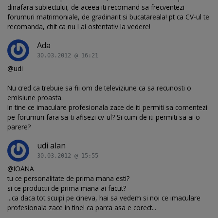
dinafara subiectului, de aceea iti recomand sa frecventezi
forumuri matrimoniale, de gradinarit si bucatareala! pt ca CV-ul te
recomanda, chit ca nu l ai ostentativ la vedere!
Ada
30.03.2012 @ 16:21
@udi
Nu cred ca trebuie sa fii om de televiziune ca sa recunosti o
emisiune proasta.
In tine ce imaculare profesionala zace de iti permiti sa comentezi
pe forumuri fara sa-ti afisezi cv-ul? Si cum de iti permiti sa ai o
parere?
udi alan
30.03.2012 @ 15:55
@IOANA
tu ce personalitate de prima mana esti?
si ce productii de prima mana ai facut?
...ca daca tot scuipi pe cineva, hai sa vedem si noi ce imaculare
profesionala zace in tine! ca parca asa e corect...