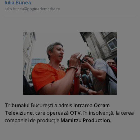
Iulia Bunea
iulia.bunea
paginademedia.ro
Tribunalul Bucureşti a admis intrarea
Ocram
Televiziune
, care operează
OTV
, în insolvenţă, la cerea
companiei de producţie
Mamitzu Production
.