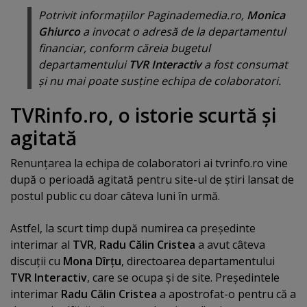
Potrivit informaţiilor Paginademedia.ro,
Monica
Ghiurco
a invocat o adresă de la departamentul
financiar, conform căreia bugetul
departamentului
TVR Interactiv
a fost consumat
şi nu mai poate susţine echipa de colaboratori.
TVRinfo.ro, o istorie scurtă şi
agitată
Renunţarea la echipa de colaboratori ai tvrinfo.ro vine
după o perioadă agitată pentru site-ul de ştiri lansat de
postul public cu doar câteva luni în urmă.
Astfel, la scurt timp după numirea ca preşedinte
interimar al
TVR
,
Radu Călin Cristea
a avut câteva
discuţii cu
Mona Dîrţu
, directoarea departamentului
TVR Interactiv
, care se ocupa şi de site. Preşedintele
interimar
Radu Călin Cristea
a apostrofat-o pentru că a