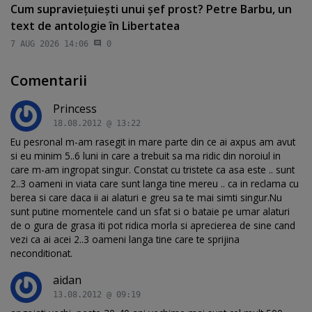
Cum supravieţuieşti unui şef prost? Petre Barbu, un
text de antologie în Libertatea
7 AUG 2026 14:06
0
Comentarii
Princess
18.08.2012 @ 13:22
Eu pesronal m-am rasegit in mare parte din ce ai axpus am avut
si eu minim 5..6 luni in care a trebuit sa ma ridic din noroiul in
care m-am ingropat singur. Constat cu tristete ca asa este .. sunt
2..3 oameni in viata care sunt langa tine mereu .. ca in reclama cu
berea si care daca ii ai alaturi e greu sa te mai simti singur.Nu
sunt putine momentele cand un sfat si o bataie pe umar alaturi
de o gura de grasa iti pot ridica morla si aprecierea de sine cand
vezi ca ai acei 2..3 oameni langa tine care te sprijina
neconditionat.
aidan
13.08.2012 @ 09:19