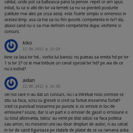
caldut, unde pot sa balteasca pana la pensie. repet ce am spus
initial, tu ca si altii din tvr va temeti sa nu va pierdeti posturile
(caldute mai ales pe criza asta). este foarte simplu si omenesc in
acelasi timp. asa ca hai sa nu fim ipocriti. competenta in tvr? da,
atunci cand nu o sa mai definim competenta dupa: vechime si
concurs.
kiko
12.08.2012 @ 15:10
bine ca lasa tvr hd... vorba lui banciu: nu puteau sa emita hd pe tvr
1 si tvr 2? ce le mai trebuie un canal special tvr hd? pe aia de ce
nu ii inchid?
aidan
12.08.2012 @ 14:56
cei noi care n-au dat un concurs, nu i-a intrebat nicio comisie ce
stiu sa faca, scriu cu greseli si cred ca fortuit inseamna fortat?
cred ca punctual inseamna pe puncte si zic emisie in loc de
emisiune? scuze, dar si un part e o emisie! de gaze! o emisiune e
cu totul altceva!da, taticu' au venit pe blat adusi sa faca politica
sau amor, nu meserie! unii iau doar drepturi de autor, n-au calcat
in tvr de cand figureaza pe statele de plata! de ce sa ramana astia