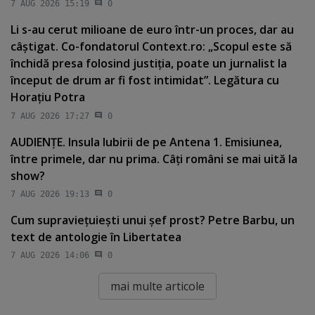
7 AUG 2026 15:19
0
Li s-au cerut milioane de euro într-un proces, dar au
câştigat. Co-fondatorul Context.ro: „Scopul este să
închidă presa folosind justiţia, poate un jurnalist la
început de drum ar fi fost intimidat”. Legătura cu
Horaţiu Potra
7 AUG 2026 17:27
0
AUDIENŢE. Insula Iubirii de pe Antena 1. Emisiunea,
între primele, dar nu prima. Câţi români se mai uită la
show?
7 AUG 2026 19:13
0
Cum supravieţuieşti unui şef prost? Petre Barbu, un
text de antologie în Libertatea
7 AUG 2026 14:06
0
mai multe articole