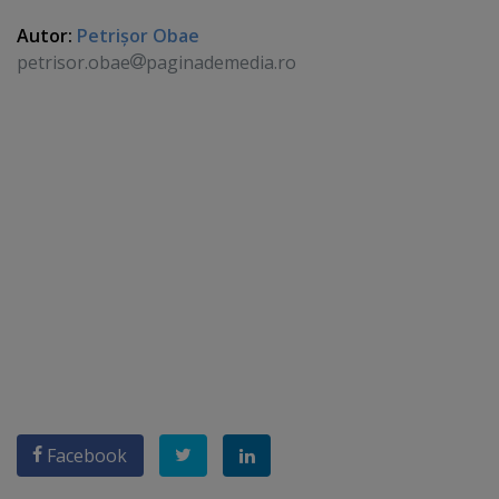
Autor:
Petrişor Obae
petrisor.obae
paginademedia.ro
Facebook