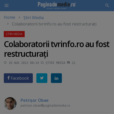
Home
Știri Media
Skip
Colaboratorii tvrinfo.ro au fost restructuraţi
to
main
content
Colaboratorii tvrinfo.ro au fost
restructuraţi
10 AUG 2012 08:14
ȘTIRI MEDIA
22
Facebook
Petrişor Obae
petrisor.obae
paginademedia.ro