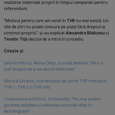
realizeze materiale proprii în timpul campaniei pentru
referendum.
“Motivul pentru care am venit în
TVR
nu mai există. Un
site de ştiri nu poate concura pe piaţă fără dreptul la
conţinut propriu”, şi-au explicat
Alexandra Bădicioiu
şi
Teodor Tiţă
decizia de a intra în concediu.
Citeşte şi:
Şefa tvrinfo.ro, Mona Dîrţu, şi-a dat demisia: “Mi s-a
luat dreptul de a lua decizii editoriale”
Monica Ghiurco, coordonator pe ştirile TVR Interactiv,
TVR 1, TVR 2 şi TVR Info
Conducerea tvrinfo.ro, în concediu: “Nu mai putem
garanta calitatea şi relevanţa unui site aflat în
dezintegrare”