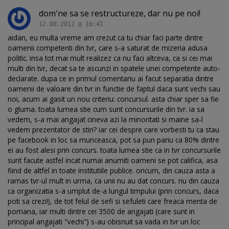
dom'ne sa se restructureze, dar nu pe noi!
12.08.2012 @ 16:41
aidan, eu multa vreme am crezut ca tu chiar faci parte dintre
oamenii competenti din tvr, care s-a saturat de mizeria adusa
politic. insa tot mai mult realizez ca nu faci altceva, ca si cei mai
multi din tvr, decat sa te ascunzi in spatele unei competente auto-
declarate. dupa ce in primul comentariu ai facut separatia dintre
oamenii de valoare din tvr in functie de faptul daca sunt vechi sau
noi, acum ai gasit un nou criteriu: concursul. asta chiar sper sa fie
o gluma. toata lumea stie cum sunt concursurile din tvr. ia sa
vedem, s-a mai angajat cineva azi la minoritati si maine sa-l
vedem prezentator de stiri? iar cei despre care vorbesti tu ca stau
pe facebook in loc sa munceasca, pot sa pun pariu ca 80% dintre
ei au fost alesi prin concurs. toata lumea stie ca in tvr concursurile
sunt facute astfel incat numai anumiti oameni se pot califica, asa
fiind de altfel in toate institutiile publice. oricum, din cauza asta a
ramas tvr-ul mult in urma, ca unii nu au dat concurs. nu din cauza
ca organizatia s-a umplut de-a lungul timpului (prin concurs, daca
poti sa crezi!), de tot felul de sefi si sefuleti care freaca menta de
pomana, iar multi dintre cei 3500 de angajati (care sunt in
principal angajati "vechi") s-au obisnuit sa vada in tvr un loc