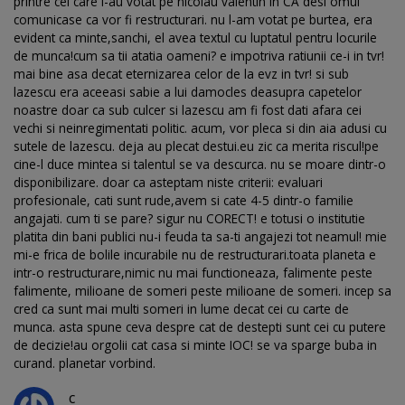
printre cei care l-au votat pe nicolau valentin in CA desi omul
comunicase ca vor fi restructurari. nu l-am votat pe burtea, era
evident ca minte,sanchi, el avea textul cu luptatul pentru locurile
de munca!cum sa tii atatia oameni? e impotriva ratiunii ce-i in tvr!
mai bine asa decat eternizarea celor de la evz in tvr! si sub
lazescu era aceeasi sabie a lui damocles deasupra capetelor
noastre doar ca sub culcer si lazescu am fi fost dati afara cei
vechi si neinregimentati politic. acum, vor pleca si din aia adusi cu
sutele de lazescu. deja au plecat destui.eu zic ca merita riscul!pe
cine-l duce mintea si talentul se va descurca. nu se moare dintr-o
disponibilizare. doar ca asteptam niste criterii: evaluari
profesionale, cati sunt rude,avem si cate 4-5 dintr-o familie
angajati. cum ti se pare? sigur nu CORECT! e totusi o institutie
platita din bani publici nu-i feuda ta sa-ti angajezi tot neamul! mie
mi-e frica de bolile incurabile nu de restructurari.toata planeta e
intr-o restructurare,nimic nu mai functioneaza, falimente peste
falimente, milioane de someri peste milioane de someri. incep sa
cred ca sunt mai multi someri in lume decat cei cu carte de
munca. asta spune ceva despre cat de destepti sunt cei cu putere
de decizie!au orgolii cat casa si minte IOC! se va sparge buba in
curand. planetar vorbind.
c