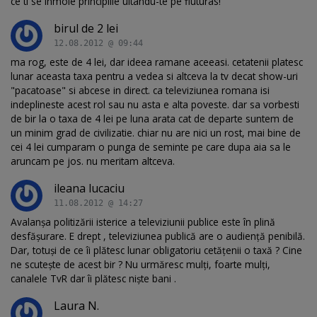
ce ti se inmoie principiile uitandu-te pe fluturas!
birul de 2 lei
12.08.2012 @ 09:44
ma rog, este de 4 lei, dar ideea ramane aceeasi. cetatenii platesc
lunar aceasta taxa pentru a vedea si altceva la tv decat show-uri
"pacatoase" si abcese in direct. ca televiziunea romana isi
indeplineste acest rol sau nu asta e alta poveste. dar sa vorbesti
de bir la o taxa de 4 lei pe luna arata cat de departe suntem de
un minim grad de civilizatie. chiar nu are nici un rost, mai bine de
cei 4 lei cumparam o punga de seminte pe care dupa aia sa le
aruncam pe jos. nu meritam altceva.
ileana lucaciu
11.08.2012 @ 14:27
Avalanșa politizării isterice a televiziunii publice este în plină
desfășurare. E drept , televiziunea publică are o audiență penibilă.
Dar, totuși de ce îi plătesc lunar obligatoriu cetățenii o taxă ? Cine
ne scutește de acest bir ? Nu urmăresc mulți, foarte mulți,
canalele TvR dar îi plătesc niște bani .
Laura N.