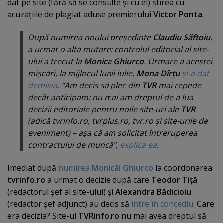
dat pe site (fără să se consulte şi cu el) ştirea cu
acuzaţiile de plagiat aduse premierului
Victor Ponta
.
După numirea noului preşedinte
Claudiu Săftoiu
,
a urmat o altă mutare: controlul editorial al site-
ului a trecut la
Monica Ghiurco
. Urmare a acestei
mişcări, la mijlocul lunii iulie,
Mona Dîrţu
şi-a dat
demisia
. “Am decis să plec din
TVR
mai repede
decât anticipam: nu mai am dreptul de a lua
decizii editoriale pentru noile site-uri ale
TVR
(adică tvrinfo.ro, tvrplus.ro, tvr.ro şi site-urile de
eveniment) – aşa că am solicitat întreruperea
contractului de muncă",
explica ea
.
Imediat după
numirea
Monicăi Ghiurco
la coordonarea
tvrinfo.ro
a urmat o decizie după care
Teodor Tiţă
(redactorul şef al site-ului) şi
Alexandra Bădicioiu
(redactor şef adjunct) au decis să
intre în concediu
. Care
era decizia? Site-ul
TVRinfo.ro
nu mai avea dreptul să