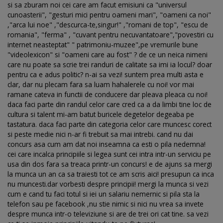
si sa zburam noi cei care am facut emisiuni ca "universul
cunoasterii", "gesturi mici pentru oameni mari", "oameni ca noi"
,"arca lui noe" ,"descurca-te,singur!" ,"romani de top", "escu de
romania", "ferma" , "cuvant pentru necuvantatoare","povestiri cu
internet neasteptat" " patrimoniu-muzee",pe vremurile bune
"videolexicon" si "oameni care au fost" ? de ce un neica nimeni
care nu poate sa scrie trei randuri de calitate sa imi ia locul? doar
pentru ca e adus politic? n-ai sa vezi! suntem prea multi asta e
clar, dar nu plecam fara sa luam hahalerele cu noi! vor mai
ramane cateva in functii de conducere dar pleava pleaca cu noi!
daca faci parte din randul celor care cred ca a da limbi tine loc de
cultura si talent mi-am batut buricele degetelor degeaba pe
tastatura. daca faci parte din categoria celor care muncesc corect
si peste medie nici n-ar fi trebuit sa mai intrebi. cand nu dai
concurs asa cum am dat noi inseamna ca esti o pila nedemna!
cei care incalca principiile si legea sunt cei intra intr-un serviciu pe
usa din dos fara sa treaca printr-un concurs! e de ajuns sa mergi
la munca un an ca sa traiesti tot ce am scris aici! presupun ca inca
nu muncesti.dar vorbesti despre principii! mergi la munca si vezi
cum e cand tu faci totul si iei un salariu nemernic si pila sta la
telefon sau pe facebook ,nu stie nimic si nici nu vrea sa invete
despre munca intr-o televiziune si are de trei ori cat tine. sa vezi