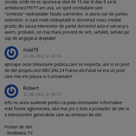
scoala, unde mi se spunea:ai stiut de 10 dar iti dau 9 sa te
ambitionez??!!!??? am asa, un spirit combatant care
"simteste" nedreptatile facute oamenilor. si atunci sar de partea
victimelor. si sunt multi nedreptatiti in domeniul mass media!
practic din cauza intereselor de partid domeniul asta e varza! p.s.
avem, probabil, cel mai mare procent de sefi, sefuleti, sefulici pe
cap de angajat.ai dreptate!
mad79
12.08.2012 @ 19:54
aproape orice televiziune publica,care se respecta ,are si un post
de stiri propriu,vezi BBC,RAI,24 France,etc.Pacat ca era un post
care mie imi placea si il urmaream!
Robert
12.08.2012 @ 16:55
Info nu avea audiente pentru ca piata emisiunilor informative
este foarte aglomerata, iata mai jos o lista a posturilor de stiri si
a televiziunilor generaliste care au emisiuni de stiri:
Posturi de stiri:
- Realitatea TV