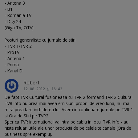
- Antena 3
- B1
- Romania TV
- Digi 24
(Giga TV, OTV)
Posturi generaliste cu jurnale de stiri:
- TVR 1/TVR 2
- ProTV
- Antena 1
- Prima
- Kanal D
Robert
12.08.2012 @ 16:43
De fapt TVR Cultural fuzioneaza cu TVR 2 formand TVR 2 Cultural.
TVR Info nu prea mai avea emisiuni proprii de vreo luna, nu ma
mira prea tare inchiderea lui. Avem in continuare jurnale pe TVR 1
si Ora de Stiri pe TVR2.
Sper ca TVR International va intra pe cablu in locul TVR Info - au
niste reluari utile ale unor productii de pe celelalte canale (Ora de
business spre exemplu).