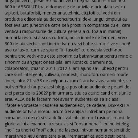
angajati vechi, peste 30-40 ani vechime,mai sunt cel mult 500-
600 in ABSOLUT toate domeniile de activitate actuala a tvr( cu
tapiteri, butaforisti, mentenanta,tehnic, etc).toti cei vechi din
productia editoriala au dat concursuri si de-a lungul timpului au
fost evaluati (uneori de catre sefi prosti in comparatie cu ei, care
verificau raspunsurile de cultura generala cu foaia in mana!)
numai lazescu si a scos cu forta, adica inainte de termen, vreo
300 de aia vechi. cand intri in tvr nu vezi babe si mosi! vezi tineri!
asa ca las-o, cum se spune "in fasole" cu obsesia vechi-nou!
pentru tine vechi-nou este sinonim cu batran-tanar.pentru mine e
sinonim cu angajat onest-pila. am lucrat cu oameni noi,
colaboratori, chiar in 2011-2012 si am ajuns sa-i iubesc! pentru
care sunt inteligenti, cultivati, modesti, muncitori. oameni foarte
tineri, intre 21 si 33 de ani!pana acum 4 ani tvr avea audiente, se
pot verifica chiar pe acest blog. a pus obae audientele pe ani de
zile! parca de la 2002? prin urmare, stiu ca atunci cand emisiunile
erau ALEA de le faceam noi aveam audiente! ca sa zic asa:
"faptele vorbeste"! caderea audienteleor, ce cadere, DISPARITIA
audientelor tvr a incepul acum trei ani(sa-l intrebam pe horia
romanescu de ce) si s-a definitivat intr-un mod rusinos in anii de
glorie ai lui alexandru lazescu zis si "dosar penal". eu nu inteleg
"noi" ca tineri ci "noi" adusi de lazescu intr-un numar nesimtit de
mare! vreo 400 dintre care s-au "remarcat" ca apologeti: pora,