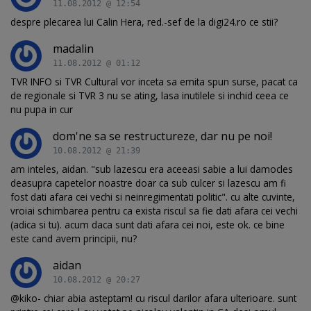
11.08.2012 @ 12:54
despre plecarea lui Calin Hera, red.-sef de la digi24.ro ce stii?
madalin
11.08.2012 @ 01:12
TVR INFO si TVR Cultural vor inceta sa emita spun surse, pacat ca
de regionale si TVR 3 nu se ating, lasa inutilele si inchid ceea ce
nu pupa in cur
dom'ne sa se restructureze, dar nu pe noi!
10.08.2012 @ 21:39
am inteles, aidan. "sub lazescu era aceeasi sabie a lui damocles
deasupra capetelor noastre doar ca sub culcer si lazescu am fi
fost dati afara cei vechi si neinregimentati politic". cu alte cuvinte,
vroiai schimbarea pentru ca exista riscul sa fie dati afara cei vechi
(adica si tu). acum daca sunt dati afara cei noi, este ok. ce bine
este cand avem principii, nu?
aidan
10.08.2012 @ 20:27
@kiko- chiar abia asteptam! cu riscul darilor afara ulterioare. sunt