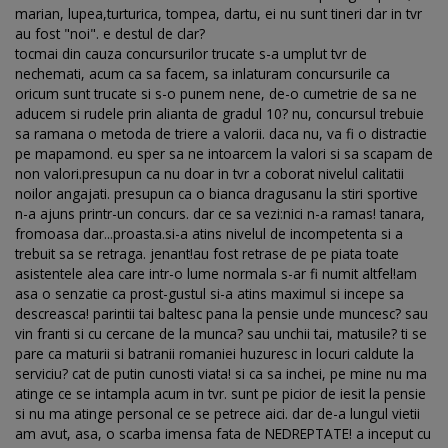
marian, lupea,turturica, tompea, dartu, ei nu sunt tineri dar in tvr
au fost "noi". e destul de clar?
tocmai din cauza concursurilor trucate s-a umplut tvr de
nechemati, acum ca sa facem, sa inlaturam concursurile ca
oricum sunt trucate si s-o punem nene, de-o cumetrie de sa ne
aducem si rudele prin alianta de gradul 10? nu, concursul trebuie
sa ramana o metoda de triere a valorii. daca nu, va fi o distractie
pe mapamond. eu sper sa ne intoarcem la valori si sa scapam de
non valori.presupun ca nu doar in tvr a coborat nivelul calitatii
noilor angajati. presupun ca o bianca dragusanu la stiri sportive
n-a ajuns printr-un concurs. dar ce sa vezi:nici n-a ramas! tanara,
fromoasa dar...proasta.si-a atins nivelul de incompetenta si a
trebuit sa se retraga. jenant!au fost retrase de pe piata toate
asistentele alea care intr-o lume normala s-ar fi numit altfel!am
asa o senzatie ca prost-gustul si-a atins maximul si incepe sa
descreasca! parintii tai baltesc pana la pensie unde muncesc? sau
vin franti si cu cercane de la munca? sau unchii tai, matusile? ti se
pare ca maturii si batranii romaniei huzuresc in locuri caldute la
serviciu? cat de putin cunosti viata! si ca sa inchei, pe mine nu ma
atinge ce se intampla acum in tvr. sunt pe picior de iesit la pensie
si nu ma atinge personal ce se petrece aici. dar de-a lungul vietii
am avut, asa, o scarba imensa fata de NEDREPTATE! a inceput cu