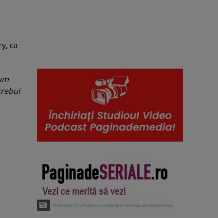
ry, ca
cum
trebui