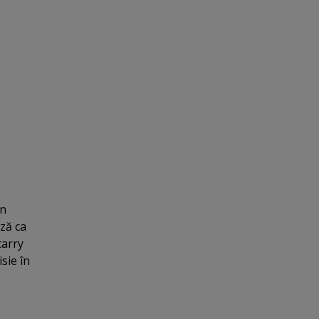
în
ză ca
carry
sie în