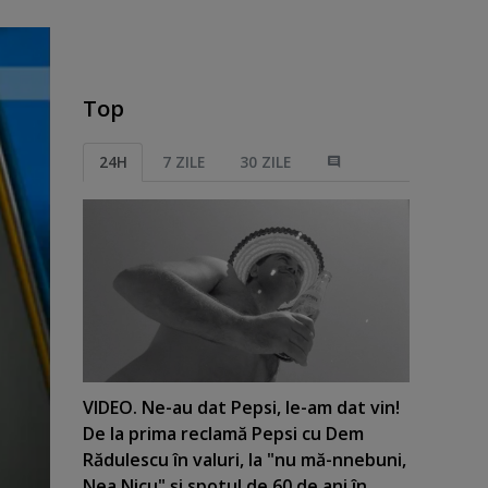
Top
24H
7 ZILE
30 ZILE
VIDEO. Ne-au dat Pepsi, le-am dat vin!
De la prima reclamă Pepsi cu Dem
Rădulescu în valuri, la "nu mă-nnebuni,
Nea Nicu" şi spotul de 60 de ani în