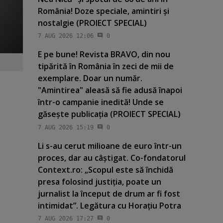
România! Doze speciale, amintiri şi
nostalgie (PROIECT SPECIAL)
7 AUG 2026 12:06
0
E pe bune! Revista BRAVO, din nou
tipărită în România în zeci de mii de
exemplare. Doar un număr.
"Amintirea" aleasă să fie adusă înapoi
într-o campanie inedită! Unde se
găseşte publicaţia (PROIECT SPECIAL)
7 AUG 2026 15:19
0
Li s-au cerut milioane de euro într-un
proces, dar au câştigat. Co-fondatorul
Context.ro: „Scopul este să închidă
presa folosind justiţia, poate un
jurnalist la început de drum ar fi fost
intimidat”. Legătura cu Horaţiu Potra
7 AUG 2026 17:27
0