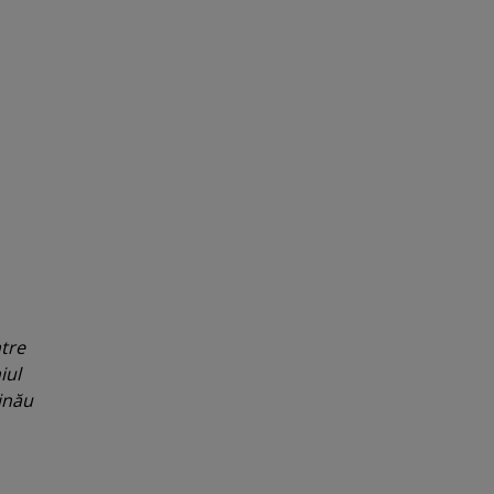
ntre
iul
şinău