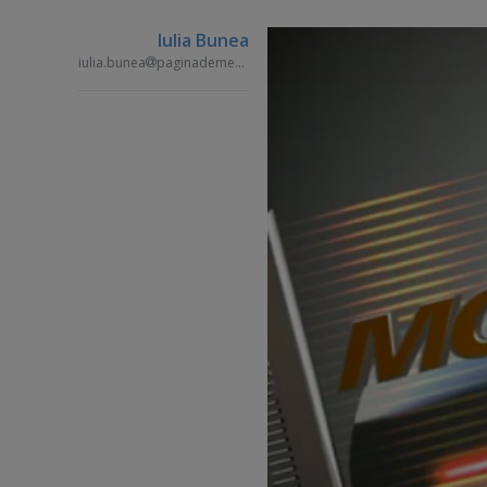
Iulia Bunea
iulia.bunea
paginademedia.ro