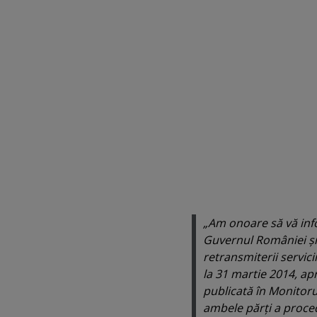
„Am onoare să vă info
Guvernul României şi
retransmiterii servic
la 31 martie 2014, ap
publicată în Monitorul
ambele părţi a proced