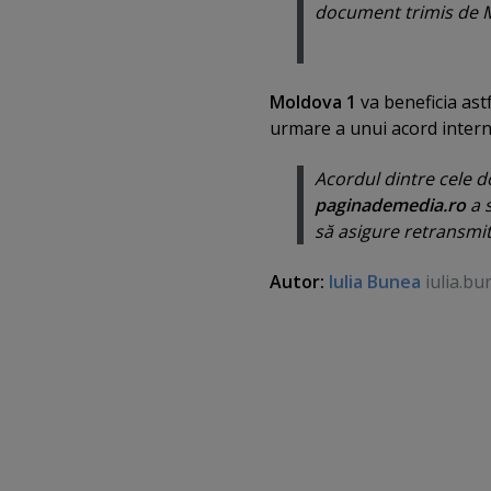
document trimis de M
Moldova 1
va beneficia astf
urmare a unui acord intern
Acordul dintre cele d
paginademedia.ro
a 
să asigure retransmi
Autor:
Iulia Bunea
iulia.bu