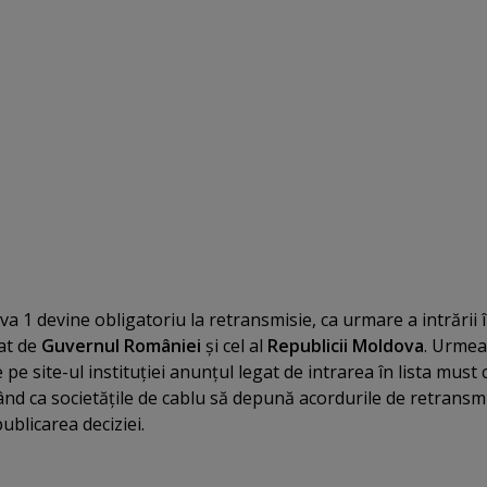
 1 devine obligatoriu la retransmisie, ca urmare a intrării 
at de
Guvernul României
şi cel al
Republicii Moldova
. Urmea
 pe site-ul instituţiei anunţul legat de intrarea în lista must 
nd ca societăţile de cablu să depună acordurile de retransmi
publicarea deciziei.