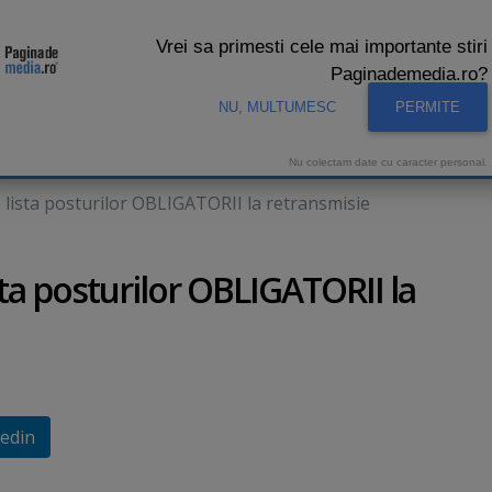
Vrei sa primesti cele mai importante stiri
Paginademedia.ro?
NU, MULTUMESC
PERMITE
CNA
INTERVIURI VIDEO
STUDIO VIDEO
AUDIENTE 
Nu colectam date cu caracter personal.
n lista posturilor OBLIGATORII la retransmisie
sta posturilor OBLIGATORII la
edin