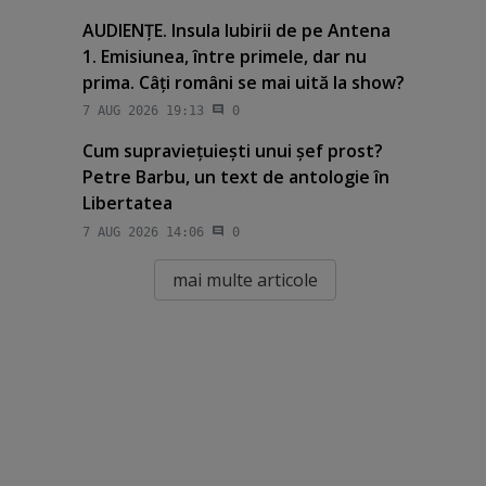
AUDIENŢE. Insula Iubirii de pe Antena
1. Emisiunea, între primele, dar nu
prima. Câţi români se mai uită la show?
7 AUG 2026 19:13
0
Cum supravieţuieşti unui şef prost?
Petre Barbu, un text de antologie în
Libertatea
7 AUG 2026 14:06
0
mai multe articole