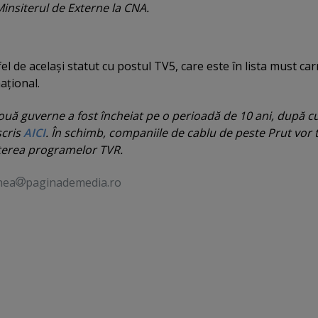
insiterul de Externe la CNA.
el de acelaşi statut cu postul TV5, care este în lista must car
aţional.
ouă guverne a fost încheiat pe o perioadă de 10 ani, după 
scris
AICI
. În schimb, companiile de cablu de peste Prut vor 
terea programelor TVR.
nea
paginademedia.ro