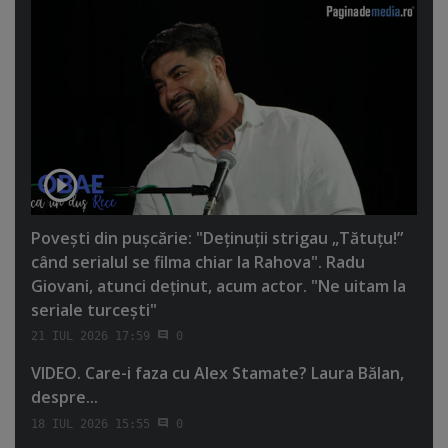
Poveşti din puşcărie: "Deţinuţii strigau „Tătuţu!”
când serialul se filma chiar la Rahova". Radu
Giovani, atunci deţinut, acum actor. "Ne uitam la
seriale turceşti"
21 IUL 2026 17:59
0
VIDEO. Care-i faza cu Alex Stamate? Laura Bălan,
despre...
18 IUL 2026 15:55
0