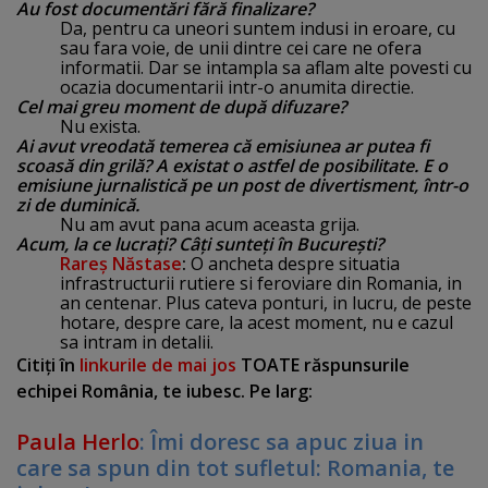
Au fost documentări fără finalizare?
Da, pentru ca uneori suntem indusi in eroare, cu
sau fara voie, de unii dintre cei care ne ofera
informatii. Dar se intampla sa aflam alte povesti cu
ocazia documentarii intr-o anumita directie.
Cel mai greu moment de după difuzare?
Nu exista.
Ai avut vreodată temerea că emisiunea ar putea fi
scoasă din grilă? A existat o astfel de posibilitate. E o
emisiune jurnalistică pe un post de divertisment, într-o
zi de duminică.
Nu am avut pana acum aceasta grija.
Acum, la ce lucraţi? Câţi sunteţi în Bucureşti?
Rareş Năstas
e
:
O ancheta despre situatia
infrastructurii rutiere si feroviare din Romania, in
an centenar. Plus cateva ponturi, in lucru, de peste
hotare, despre care, la acest moment, nu e cazul
sa intram in detalii.
Citiţi în
linkurile de mai jos
TOATE răspunsurile
echipei România, te iubesc. Pe larg:
Paula Herlo
: Îmi doresc sa apuc ziua in
care sa spun din tot sufletul: Romania, te