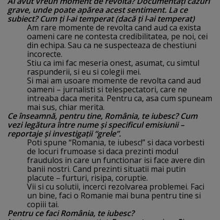
Ai avut vreun moment de revoltă? Documentaţi cazuri
grave, unde poate apărea acest sentiment. La ce
subiect? Cum ţi l-ai temperat (dacă ţi l-ai temperat)
Am rare momente de revolta cand aud ca exista
oameni care ne contesta credibilitatea, pe noi, cei
din echipa. Sau ca ne suspecteaza de chestiuni
incorecte.
Stiu ca imi fac meseria onest, asumat, cu simtul
raspunderii, si eu si colegii mei.
Si mai am usoare momente de revolta cand aud
oameni – jurnalisti si telespectatori, care ne
intreaba daca merita. Pentru ca, asa cum spuneam
mai sus, chiar merita.
Ce înseamnă, pentru tine, România, te iubesc? Cum
vezi legătura între nume şi specificul emisiunii –
reportaje şi investigaţii “grele”.
Poti spune “Romania, te iubesc!” si daca vorbesti
de locuri frumoase si daca prezinti modul
fraudulos in care un functionar isi face avere din
banii nostri. Cand prezinti situatii mai putin
placute – furturi, risipa, coruptie.
Vii si cu solutii, incerci rezolvarea problemei. Faci
un bine, faci o Romanie mai buna pentru tine si
copiii tai.
Pentru ce faci România, te iubesc?