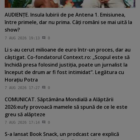
AUDIENŢE. Insula Iubirii de pe Antena 1. Emisiunea,
între primele, dar nu prima. Câţi români se mai uită la
show?
7 AUG 2026 19:13
0
Li s-au cerut milioane de euro într-un proces, dar au
câştigat. Co-fondatorul Context.ro: „Scopul este să
închidă presa folosind justiţia, poate un jurnalist la
început de drum ar fi fost intimidat”. Legătura cu
Horaţiu Potra
7 AUG 2026 17:27
0
COMUNICAT. Săptămâna Mondială a Alăptării
2026:eufy provoacă mamele să spună de ce le este
greu să alăpteze
7 AUG 2026 17:14
0
S-a lansat Book Snack, un prodcast care explică