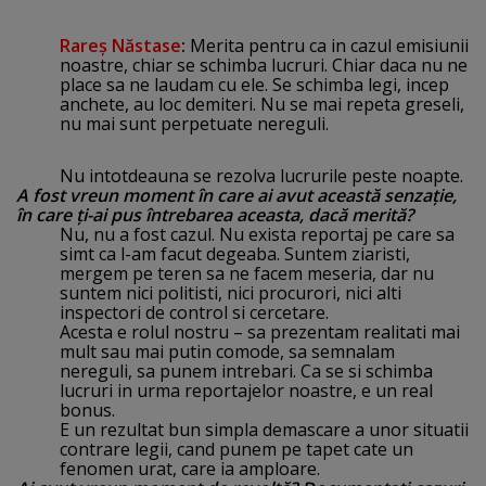
Rareş Năstase
:
Merita pentru ca in cazul emisiunii
noastre, chiar se schimba lucruri. Chiar daca nu ne
place sa ne laudam cu ele. Se schimba legi, incep
anchete, au loc demiteri. Nu se mai repeta greseli,
nu mai sunt perpetuate nereguli.
Nu intotdeauna se rezolva lucrurile peste noapte.
A fost vreun moment în care ai avut această senzaţie,
în care ţi-ai pus întrebarea aceasta, dacă merită?
Nu, nu a fost cazul. Nu exista reportaj pe care sa
simt ca l-am facut degeaba. Suntem ziaristi,
mergem pe teren sa ne facem meseria, dar nu
suntem nici politisti, nici procurori, nici alti
inspectori de control si cercetare.
Acesta e rolul nostru – sa prezentam realitati mai
mult sau mai putin comode, sa semnalam
nereguli, sa punem intrebari. Ca se si schimba
lucruri in urma reportajelor noastre, e un real
bonus.
E un rezultat bun simpla demascare a unor situatii
contrare legii, cand punem pe tapet cate un
fenomen urat, care ia amploare.