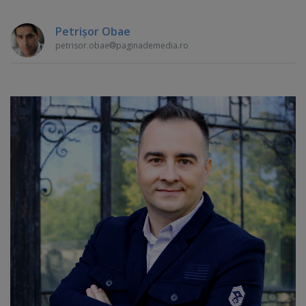
Petrişor Obae
petrisor.obae
paginademedia.ro