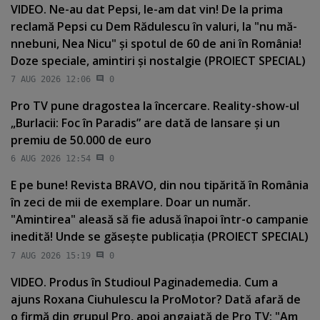
VIDEO. Ne-au dat Pepsi, le-am dat vin! De la prima
reclamă Pepsi cu Dem Rădulescu în valuri, la "nu mă-
nnebuni, Nea Nicu" şi spotul de 60 de ani în România!
Doze speciale, amintiri şi nostalgie (PROIECT SPECIAL)
7 AUG 2026 12:06
0
Pro TV pune dragostea la încercare. Reality-show-ul
„Burlacii: Foc în Paradis” are dată de lansare şi un
premiu de 50.000 de euro
6 AUG 2026 12:54
0
E pe bune! Revista BRAVO, din nou tipărită în România
în zeci de mii de exemplare. Doar un număr.
"Amintirea" aleasă să fie adusă înapoi într-o campanie
inedită! Unde se găseşte publicaţia (PROIECT SPECIAL)
7 AUG 2026 15:19
0
VIDEO. Produs în Studioul Paginademedia. Cum a
ajuns Roxana Ciuhulescu la ProMotor? Dată afară de
o firmă din grupul Pro, apoi angajată de Pro TV: "Am