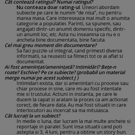
Cât contează ratingul? Numai ratingul?
Nu conteaza doar rating-ul
. Uneori abordam
subiecte pe care le numim “de nisa”, nu pentru
marea masa. Care intereseaza mai mult o anumita
categorie a populatiei. Parinti, sa spunem, sau
angajati dintr-un anumit domeniu specific, dintr-
un anumit loc, etc. Asta nu inseamna ca nu e o
ancheta bine documentata, bine facuta.
Cel mai greu moment din documentare?
Sa faci puzzle-ul integral, cand primesti diverse
informatii, sa reusesti sa filmezi tot ce ai aflat si
documentat.
Ai fost ameninţat/ameninţată? Intimidări? Beţe-n
roate? Eschive? Pe ce subiecte? (probabil un material
merge numai pe acest subiect J )
Intimidari exista, dar si amenintari cu procese sau
chiar procese in sine, care mi-au fost intentate
mie si trustului. Actiuni in instanta, pe care le
ducem la capat si aratam la proces ca am actionat
corect, de fiecare data. Au mai fost situatii in care
interlocutori au incercat sa ma mituiasca.
Cât lucraţi la un subiect?
In medie o luna, dar lucram la mai multe anchete si
reportaje in paralel. Sunt insa situatii cand poti
astepta si 3, 4 luni, pentru a obtine un story bun.