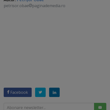
petrisor.obae
paginademedia.ro
Facebook