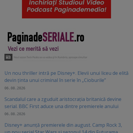
Un nou thriller intră pe Disney+. Elevii unui liceu de elită
devin ținta unui criminal în serie în „Cioburile”
06.08.2026
Scandalul care a zguduit aristocrația britanică devine
serial. BBC First aduce una dintre premierele anului
06.08.2026
Disney+ anunță premierele din august. Camp Rock 3,
un nou serial Star Wars și sezonul 14 din Futurama,