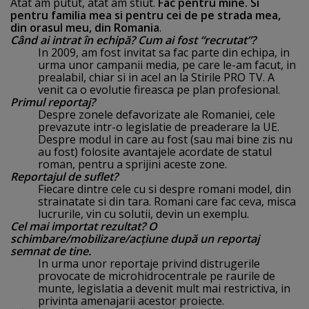
Atat am putut, atat am stiut.
Fac pentru mine. Si
pentru familia mea si pentru cei de pe strada mea,
din orasul meu, din Romania
.
Când ai intrat în echipă? Cum ai fost “recrutat”?
In 2009, am fost invitat sa fac parte din echipa, in
urma unor campanii media, pe care le-am facut, in
prealabil, chiar si in acel an la Stirile PRO TV. A
venit ca o evolutie fireasca pe plan profesional.
Primul reportaj?
Despre zonele defavorizate ale Romaniei, cele
prevazute intr-o legislatie de preaderare la UE.
Despre modul in care au fost (sau mai bine zis nu
au fost) folosite avantajele acordate de statul
roman, pentru a sprijini aceste zone.
Reportajul de suflet?
Fiecare dintre cele cu si despre romani model, din
strainatate si din tara. Romani care fac ceva, misca
lucrurile, vin cu solutii, devin un exemplu.
Cel mai importat rezultat? O
schimbare/mobilizare/acţiune după un reportaj
semnat de tine.
In urma unor reportaje privind distrugerile
provocate de microhidrocentrale pe raurile de
munte, legislatia a devenit mult mai restrictiva, in
privinta amenajarii acestor proiecte.