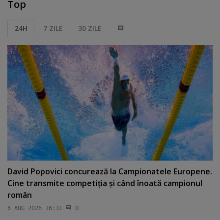
Top
24H
7 ZILE
30 ZILE
David Popovici concurează la Campionatele Europene.
Cine transmite competiţia şi când înoată campionul
român
6 AUG 2026 16:31
0