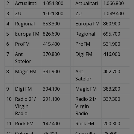
2
Actualitati
1.051.800
Actualitati
1.066.800
3
ZU
1.021.800
ZU
1.049.400
4
Regional
853.300
Europa FM
860.900
5
Europa FM
826.600
Regional
695.700
6
ProFM
415.400
ProFM
531.900
7
Ant.
370.800
Digi FM
416.000
Satelor
8
Magic FM
331.900
Ant.
402.700
Satelor
9
Digi FM
304.100
Magic FM
383.200
10
Radio 21/
291.100
Radio 21/
337.300
Virgin
Virgin
Radio
Radio
11
Rock FM
142.400
Rock FM
200.300
12
Cultural
76.400
Guerrilla
78.400