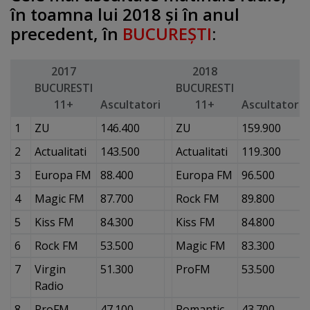
în toamna lui 2018 şi în anul
precedent, în
BUCUREŞTI
:
2017
2018
BUCURESTI
BUCURESTI
11+
Ascultatori
11+
Ascultatori
1
ZU
146.400
ZU
159.900
2
Actualitati
143.500
Actualitati
119.300
3
Europa FM
88.400
Europa FM
96.500
4
Magic FM
87.700
Rock FM
89.800
5
Kiss FM
84.300
Kiss FM
84.800
6
Rock FM
53.500
Magic FM
83.300
7
Virgin
51.300
ProFM
53.500
Radio
8
ProFM
47.100
Romantic
43.700