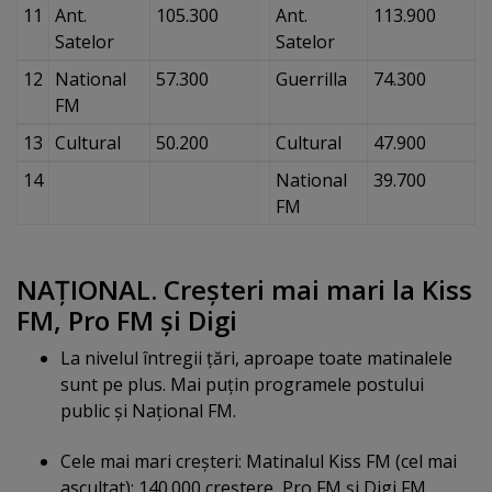
11
Ant.
105.300
Ant.
113.900
Satelor
Satelor
12
National
57.300
Guerrilla
74.300
FM
13
Cultural
50.200
Cultural
47.900
14
National
39.700
FM
NAŢIONAL. Creşteri mai mari la Kiss
FM, Pro FM şi Digi
La nivelul întregii ţări, aproape toate matinalele
sunt pe plus. Mai puţin programele postului
public şi Naţional FM.
Cele mai mari creşteri: Matinalul Kiss FM (cel mai
ascultat): 140.000 creştere, Pro FM şi Digi FM