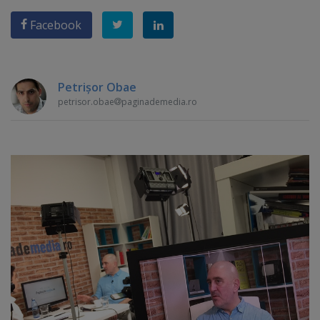
Facebook
Petrişor Obae
petrisor.obae
paginademedia.ro