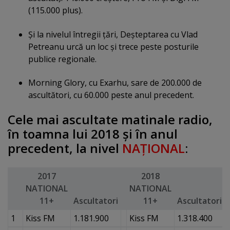
(115.000 plus).
Şi la nivelul întregii ţări, Deşteptarea cu Vlad
Petreanu urcă un loc şi trece peste posturile
publice regionale.
Morning Glory, cu Exarhu, sare de 200.000 de
ascultători, cu 60.000 peste anul precedent.
Cele mai ascultate matinale radio,
în toamna lui 2018 şi în anul
precedent, la nivel
NAŢIONAL
:
2017
2018
NATIONAL
NATIONAL
11+
Ascultatori
11+
Ascultatori
1
Kiss FM
1.181.900
Kiss FM
1.318.400