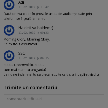
Adi
11.02.2019 @ 11:42
Dacă cineva crede în prostiile astea de audiențe luate prin
telefon, se înșeală amarnic!
Haideti sa haidem :)
11.02.2019 @ 09:23
Morning Glory, Morning Glory,
Ce misto-s ascultatorii!
SSO
11.02.2019 @ 09:15
auuu....Dobrovolski, auuu...
cum mai stam cu aroganta?
da nu ne indemnai tu sa plecam....uite ca ti s-a indeplinit visul :)
Trimite un comentariu
Comentariu