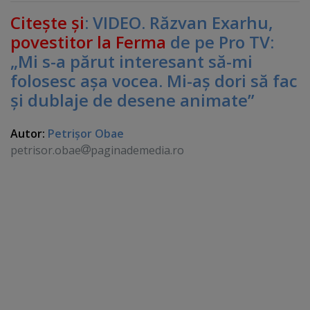
Citeşte şi
: VIDEO. Răzvan Exarhu,
povestitor la Ferma
de pe Pro TV:
„Mi s-a părut interesant să-mi
folosesc aşa vocea. Mi-aş dori să fac
şi dublaje de desene animate”
Autor:
Petrişor Obae
petrisor.obae
paginademedia.ro