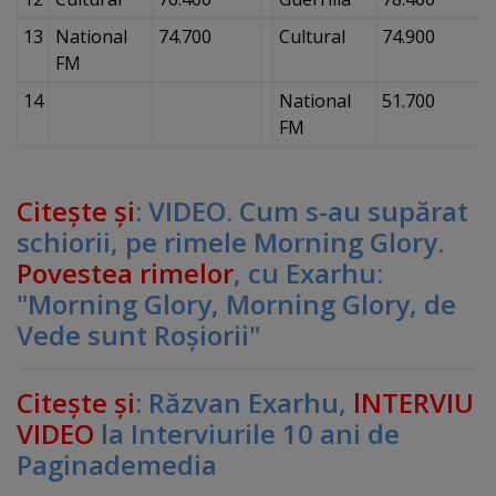
13
National
74.700
Cultural
74.900
FM
14
National
51.700
FM
Citeşte şi
: VIDEO. Cum s-au supărat
schiorii, pe rimele Morning Glory.
Povestea rimelor
, cu Exarhu:
"Morning Glory, Morning Glory, de
Vede sunt Roşiorii"
Citeşte şi
: Răzvan Exarhu,
lNTERVIU
VIDEO
la Interviurile 10 ani de
Paginademedia