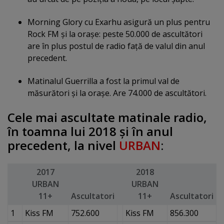
Morning Glory cu Exarhu asigură un plus pentru
Rock FM şi la oraşe: peste 50.000 de ascultători
are în plus postul de radio faţă de valul din anul
precedent.
Matinalul Guerrilla a fost la primul val de
măsurători şi la oraşe. Are 74.000 de ascultători.
Cele mai ascultate matinale radio,
în toamna lui 2018 şi în anul
precedent, la nivel
URBAN
:
2017
2018
URBAN
URBAN
11+
Ascultatori
11+
Ascultatori
1
Kiss FM
752.600
Kiss FM
856.300