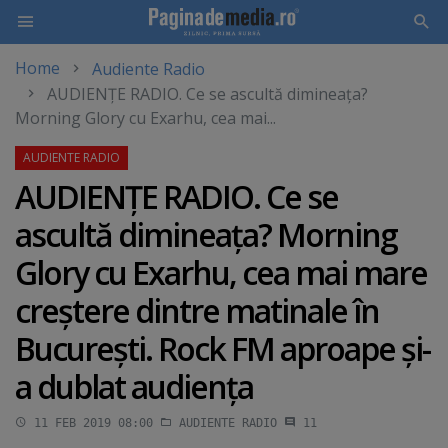
Home
Audiente Radio
Skip
AUDIENŢE RADIO. Ce se ascultă dimineaţa?
to
Morning Glory cu Exarhu, cea mai...
main
content
AUDIENŢE RADIO. Ce se
ascultă dimineaţa? Morning
Glory cu Exarhu, cea mai mare
creştere dintre matinale în
Bucureşti. Rock FM aproape şi-
a dublat audienţa
11 FEB 2019 08:00
AUDIENTE RADIO
11