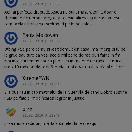
11.02.2019 @ 15:06
Adi, ai perfecta dreptate. Astea nu sunt masuratori. E doar o
chestiune de notorietare,ceea ce este altceva.In fiecare an este
cam acelasi lucru,mici schimbari pe ici pe colo.
Paula Moldovan
11.02.2019 @ 14:50
@bing - Se pare ca nu ai iesit demult din casa, mai mergi si tu pe
la greci sau turci sa vezi acolo milioane de radiouri faine in fm.
Noi inca suntem in epoca primitiva in materie de radio. Turcii au
vreo 10 radiouri de rock & metal...noi doar unul...si ala plictisitor!
XtremePWN
11.02.2019 @ 14:41
S-a dus rau in cap matinalul de la Guerrilla de cand Dobro sustine
PSD pe fata si modificarea legilor in justitie
bing
11.02.2019 @ 12:40
prea multe radiouri, mai taie din ele da-le dreaqu