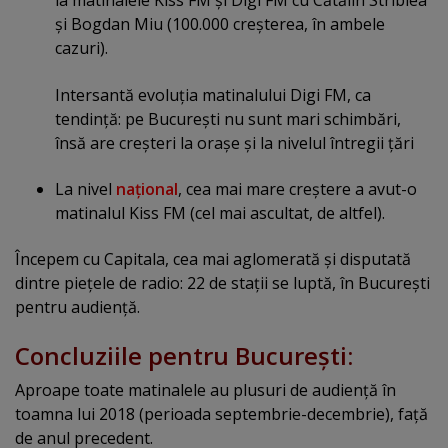
la matinalele Kiss FM şi Digi FM cu Cătălin Striblea
şi Bogdan Miu (100.000 creşterea, în ambele
cazuri).
Intersantă evoluţia matinalului Digi FM, ca
tendinţă: pe Bucureşti nu sunt mari schimbări,
însă are creşteri la oraşe şi la nivelul întregii ţări
La nivel
naţional
, cea mai mare creştere a avut-o
matinalul Kiss FM (cel mai ascultat, de altfel).
Începem cu Capitala, cea mai aglomerată şi disputată
dintre pieţele de radio: 22 de staţii se luptă, în Bucureşti
pentru audienţă.
Concluziile pentru Bucureşti:
Aproape toate matinalele au plusuri de audienţă în
toamna lui 2018 (perioada septembrie-decembrie), faţă
de anul precedent.