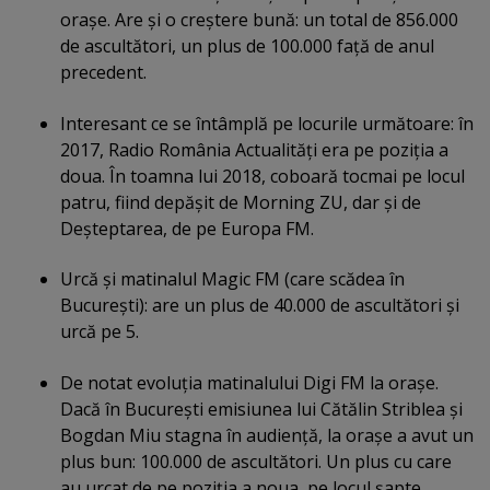
oraşe. Are şi o creştere bună: un total de 856.000
de ascultători, un plus de 100.000 faţă de anul
precedent.
Interesant ce se întâmplă pe locurile următoare: în
2017, Radio România Actualităţi era pe poziţia a
doua. În toamna lui 2018, coboară tocmai pe locul
patru, fiind depăşit de Morning ZU, dar şi de
Deşteptarea, de pe Europa FM.
Urcă şi matinalul Magic FM (care scădea în
Bucureşti): are un plus de 40.000 de ascultători şi
urcă pe 5.
De notat evoluţia matinalului Digi FM la oraşe.
Dacă în Bucureşti emisiunea lui Cătălin Striblea şi
Bogdan Miu stagna în audienţă, la oraşe a avut un
plus bun: 100.000 de ascultători. Un plus cu care
au urcat de pe poziţia a noua, pe locul şapte.