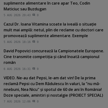
suplimente alimentare în care apar Teo, Codin
Maticiuc sau Buzdugan
5 AUG 2026 20:43
0
Cazul Dr. Ioana Vitamina scoate la iveală o situaţie
mult mai amplă: netul, plin de reclame cu doctori care
promovează suplimente alimentare. Exemple
5 AUG 2026 18:16
0
David Popovici concurează la Campionatele Europene.
Cine transmite competiţia şi când înoată campionul
român
6 AUG 2026 16:31
0
VIDEO. Ne-au dat Pepsi, le-am dat vin! De la prima
reclamă Pepsi cu Dem Rădulescu în valuri, la "nu mă-
nnebuni, Nea Nicu" şi spotul de 60 de ani în România!
Doze speciale, amintiri şi nostalgie (PROIECT SPECIAL)
7 AUG 2026 12:06
0