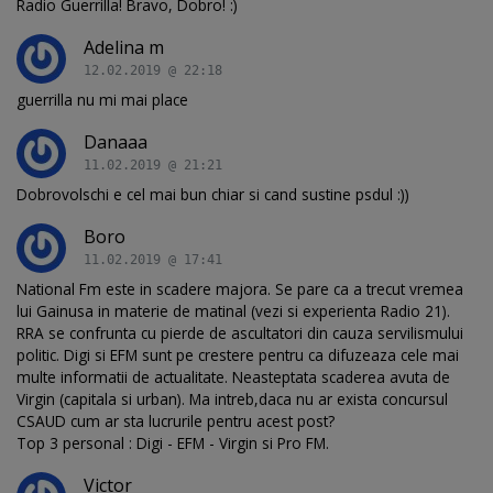
Radio Guerrilla! Bravo, Dobro! :)
Adelina m
12.02.2019 @ 22:18
guerrilla nu mi mai place
Danaaa
11.02.2019 @ 21:21
Dobrovolschi e cel mai bun chiar si cand sustine psdul :))
Boro
11.02.2019 @ 17:41
National Fm este in scadere majora. Se pare ca a trecut vremea
lui Gainusa in materie de matinal (vezi si experienta Radio 21).
RRA se confrunta cu pierde de ascultatori din cauza servilismului
politic. Digi si EFM sunt pe crestere pentru ca difuzeaza cele mai
multe informatii de actualitate. Neasteptata scaderea avuta de
Virgin (capitala si urban). Ma intreb,daca nu ar exista concursul
CSAUD cum ar sta lucrurile pentru acest post?
Top 3 personal : Digi - EFM - Virgin si Pro FM.
Victor