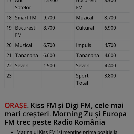
17
Ant.
13.400
Bucuresti
8.900
Satelor
FM
18
Smart FM
9.700
Muzical
8.700
19
Bucuresti
8.700
Cultural
6.900
FM
20
Muzical
6.700
Impuls
4.700
21
Tananana
6.600
Tananana
4.600
22
Seven
1.900
Seven
4.400
23
Sport
3.800
Total
ORAŞE
. Kiss FM şi Digi FM, cele mai
mari creşteri. Morning Zu şi Europa
FM trec peste Radio România
Matinalul Kiss FM îşi menţine prima poziţie la