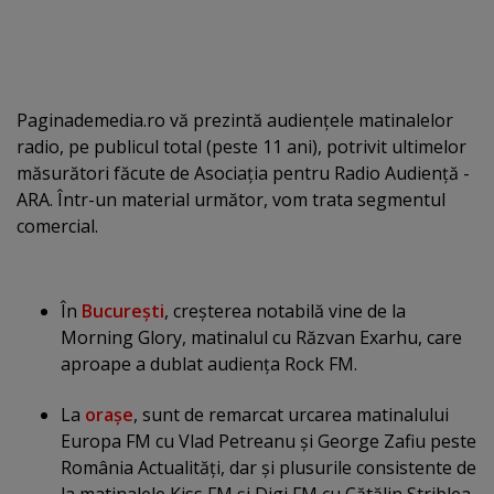
Paginademedia.ro vă prezintă audienţele matinalelor
radio, pe publicul total (peste 11 ani), potrivit ultimelor
măsurători făcute de Asociaţia pentru Radio Audienţă -
ARA. Într-un material următor, vom trata segmentul
comercial.
În
Bucureşti
, creşterea notabilă vine de la
Morning Glory, matinalul cu Răzvan Exarhu, care
aproape a dublat audienţa Rock FM.
La
oraşe
, sunt de remarcat urcarea matinalului
Europa FM cu Vlad Petreanu şi George Zafiu peste
România Actualităţi, dar şi plusurile consistente de